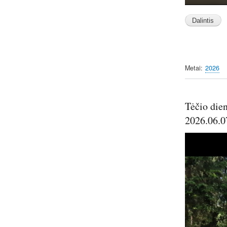
P
l
a
y
Metai
2026
Tėčio dien
2026.06.0