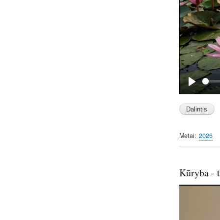
P
l
a
y
Metai
2026
Kūryba - t