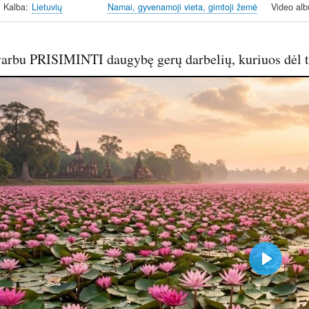
Kalba
Lietuvių
Namai, gyvenamoji vieta, gimtoji žemė
Video al
varbu PRISIMINTI daugybę gerų darbelių, kuriuos dėl t
P
l
a