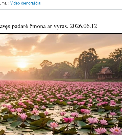
bumai
Video dienoraščiai
n
f
g
u
s
l
avęs padarė žmona ar vyras. 2026.06.12
l
s
c
r
e
e
n