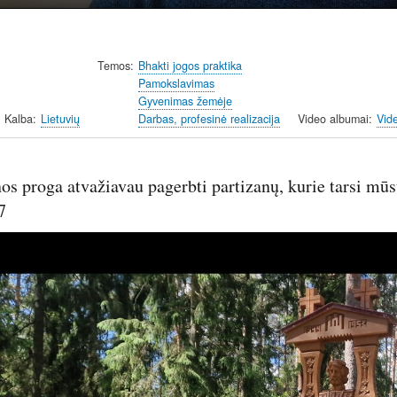
Temos
Bhakti jogos praktika
Pamokslavimas
Gyvenimas žemėje
Kalba
Lietuvių
Darbas, profesinė realizacija
Video albumai
Vid
os proga atvažiavau pagerbti partizanų, kurie tarsi m
7