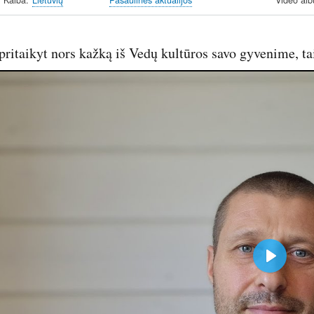
 pritaikyt nors kažką iš Vedų kultūros savo gyvenime, ta
P
l
a