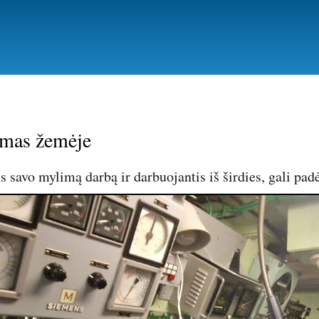
Pereiti
į
pagrindinį
turinį
mas žemėje
s savo mylimą darbą ir darbuojantis iš širdies, gali padė