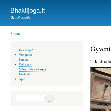
Bhaktijoga.lt
Gyvoji patirtis
Pirmas
Kelias
Gyveni
Šoninis
Kas naujo?
meniu
Visi įrašai
Parama
Tik atradu
Paslaugos
Mūsų išleistos knygos
Kontaktai
Apie
Paieška