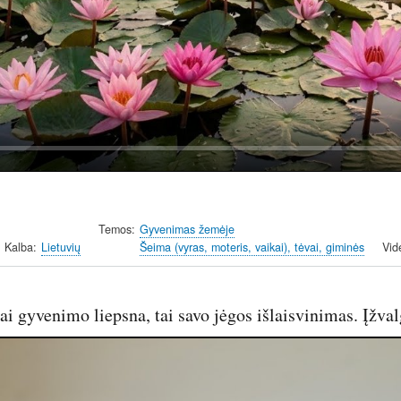
y
Temos
Gyvenimas žemėje
Kalba
Lietuvių
Šeima (vyras, moteris, vaikai), tėvai, giminės
Vid
ai gyvenimo liepsna, tai savo jėgos išlaisvinimas. Įžval