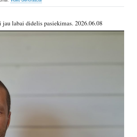
n
f
g
u
s
l
i jau labai didelis pasiekimas. 2026.06.08
l
s
c
r
e
e
n