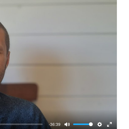
e
e
n
-36:39