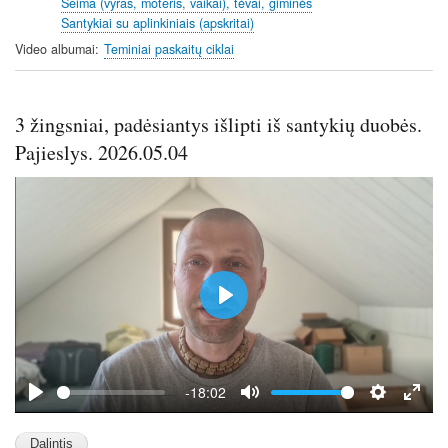
Šeima (vyras, moteris, vaikai), tėvai, giminės
n
f
Santykiai su aplinkiniais (apskritai)
g
u
Video albumai
Teminiai paskaitų ciklai
s
l
l
s
3 žingsniai, padėsiantys išlipti iš santykių duobės.
c
r
Pajieslys. 2026.05.04
e
e
n
P
l
a
y
-18:02
P
M
S
E
l
u
e
n