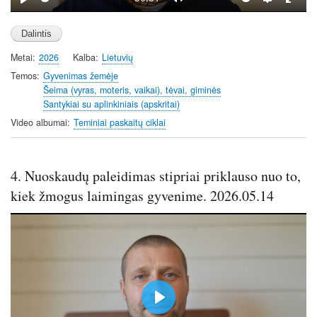
P
M
S
E
l
u
e
n
a
t
t
t
Metai
2026
Kalba
Lietuvių
y
e
t
e
i
r
Temos
Gyvenimas žemėje
Šeima (vyras, moteris, vaikai), tėvai, giminės
n
f
Santykiai su aplinkiniais (apskritai)
g
u
Video albumai
Teminiai paskaitų ciklai
s
l
l
s
4. Nuoskaudų paleidimas stipriai priklauso nuo to,
c
r
kiek žmogus laimingas gyvenime. 2026.05.14
e
e
n
P