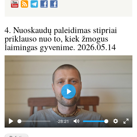
4. Nuoskaudų paleidimas stipriai
priklauso nuo to, kiek žmogus
laimingas gyvenime. 2026.05.14
P
l
a
y
-28:21
P
M
S
E
l
u
e
n