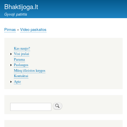
Pereiti
Bhaktijoga.lt
į
Gyvoji patirtis
pagrindinį
turinį
Pirmas
Video paskaitos
Kelias
Šoninis
Kas naujo?
meniu
Visi įrašai
Parama
Paslaugos
Mūsų išleistos knygos
Kontaktai
Apie
Paieška