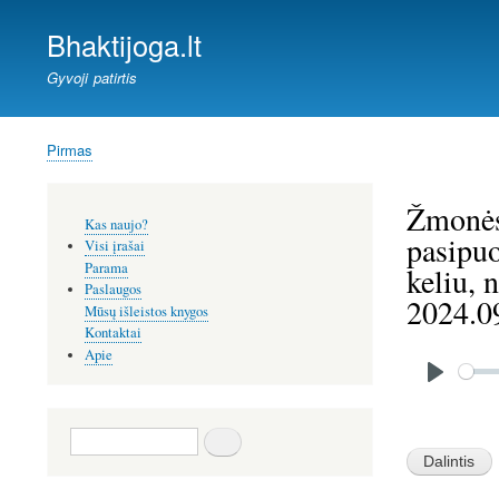
Bhaktijoga.lt
Gyvoji patirtis
Pirmas
Kelias
Žmonės,
Šoninis
Kas naujo?
meniu
pasipuo
Visi įrašai
Parama
keliu, 
Paslaugos
2024.0
Mūsų išleistos knygos
Kontaktai
Audio
Apie
file
P
l
Image
Paieška
a
y