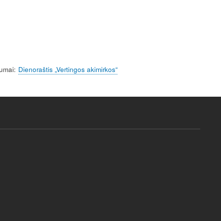
i
n
g
s
bumai
Dienoraštis „Vertingos akimirkos“