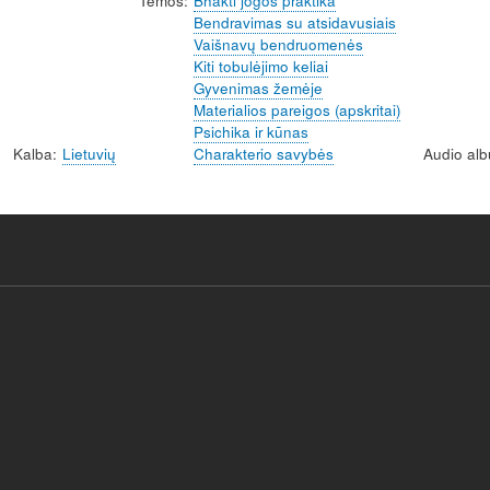
Temos
Bhakti jogos praktika
Bendravimas su atsidavusiais
Vaišnavų bendruomenės
Kiti tobulėjimo keliai
Gyvenimas žemėje
Materialios pareigos (apskritai)
Psichika ir kūnas
Kalba
Lietuvių
Charakterio savybės
Audio al