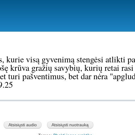
Pereiti
į
pagrindinį
turinį
 kurie visą gyvenimą stengėsi atlikti p
šę krūva gražių savybių, kurių retai rasi
net turi pašventimus, bet dar nėra "apglu
9.25