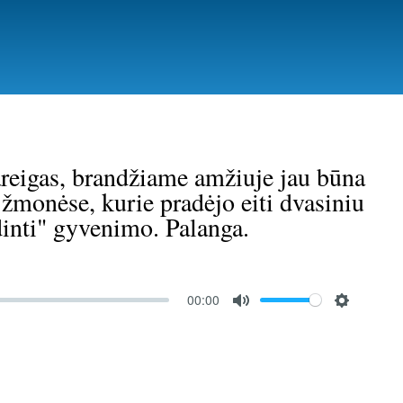
areigas, brandžiame amžiuje jau būna
 žmonėse, kurie pradėjo eiti dvasiniu
dinti" gyvenimo. Palanga.
00:00
M
S
u
e
t
t
e
t