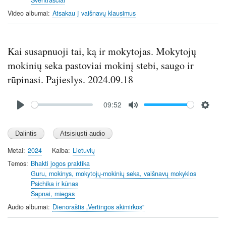
g
u
Video albumai
Atsakau į vaišnavų klausimus
s
l
l
s
Kai susapnuoji tai, ką ir mokytojas. Mokytojų
c
r
mokinių seka pastoviai mokinį stebi, saugo ir
e
rūpinasi. Pajieslys. 2024.09.18
e
n
Audio
09:52
file
P
M
S
l
u
e
a
t
t
y
e
t
Metai
2024
Kalba
Lietuvių
i
Temos
Bhakti jogos praktika
n
Guru, mokinys, mokytojų-mokinių seka, vaišnavų mokyklos
Psichika ir kūnas
g
Sapnai, miegas
s
Audio albumai
Dienoraštis „Vertingos akimirkos“