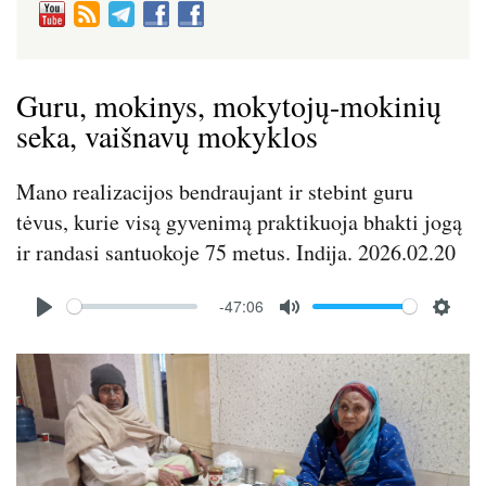
Guru, mokinys, mokytojų-mokinių
seka, vaišnavų mokyklos
Mano realizacijos bendraujant ir stebint guru
tėvus, kurie visą gyvenimą praktikuoja bhakti jogą
ir randasi santuokoje 75 metus. Indija. 2026.02.20
Audio
-47:06
file
P
M
S
l
u
e
Image
a
t
t
y
e
t
i
n
g