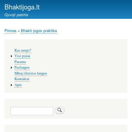
Pereiti
Bhaktijoga.lt
į
Gyvoji patirtis
pagrindinį
turinį
Pirmas
Bhakti jogos praktika
Kelias
Šoninis
Kas naujo?
meniu
Visi įrašai
Parama
Paslaugos
Mūsų išleistos knygos
Kontaktai
Apie
Paieška