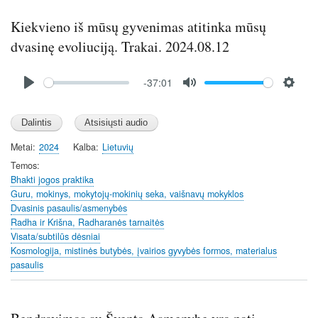
Kiekvieno iš mūsų gyvenimas atitinka mūsų
dvasinę evoliuciją. Trakai. 2024.08.12
Audio
-37:01
file
P
M
S
l
u
e
a
t
t
y
e
t
Metai
2024
Kalba
Lietuvių
i
Temos
n
Bhakti jogos praktika
Guru, mokinys, mokytojų-mokinių seka, vaišnavų mokyklos
g
Dvasinis pasaulis/asmenybės
s
Radha ir Krišna, Radharanės tarnaitės
Visata/subtilūs dėsniai
Kosmologija, mistinės butybės, įvairios gyvybės formos, materialus
pasaulis