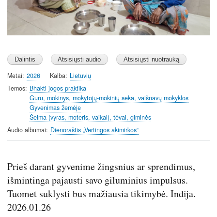
s
Metai
2026
Kalba
Lietuvių
Temos
Bhakti jogos praktika
Guru, mokinys, mokytojų-mokinių seka, vaišnavų mokyklos
Gyvenimas žemėje
Šeima (vyras, moteris, vaikai), tėvai, giminės
Audio albumai
Dienoraštis „Vertingos akimirkos“
Prieš darant gyvenime žingsnius ar sprendimus,
išmintinga pajausti savo giluminius impulsus.
Tuomet suklysti bus mažiausia tikimybė. Indija.
2026.01.26