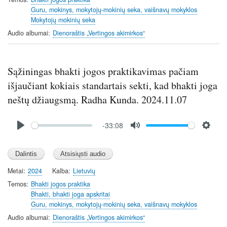
n
Guru, mokinys, mokytojų-mokinių seka, vaišnavų mokyklos
Mokytojų mokinių seka
g
s
Audio albumai
Dienoraštis „Vertingos akimirkos“
Sąžiningas bhakti jogos praktikavimas pačiam
išjaučiant kokiais standartais sekti, kad bhakti joga
neštų džiaugsmą. Radha Kunda. 2024.11.07
Audio
-33:08
file
P
M
S
l
u
e
a
t
t
y
e
t
Metai
2024
Kalba
Lietuvių
i
Temos
Bhakti jogos praktika
n
Bhakti, bhakti joga apskritai
Guru, mokinys, mokytojų-mokinių seka, vaišnavų mokyklos
g
s
Audio albumai
Dienoraštis „Vertingos akimirkos“