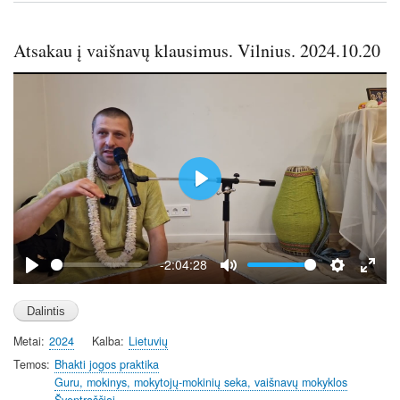
Atsakau į vaišnavų klausimus. Vilnius. 2024.10.20
P
l
a
y
-2:04:28
P
M
S
E
l
u
e
n
a
t
t
t
Metai
2024
Kalba
Lietuvių
y
e
t
e
i
r
Temos
Bhakti jogos praktika
Guru, mokinys, mokytojų-mokinių seka, vaišnavų mokyklos
n
f
Šventraščiai