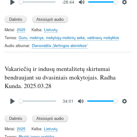
-28:44
file
P
M
S
l
u
e
a
t
t
y
e
t
Metai
2025
Kalba
Lietuvių
i
Temos
Guru, mokinys, mokytojų-mokinių seka, vaišnavų mokyklos
n
Audio albumai
Dienoraštis „Vertingos akimirkos“
g
s
Vakariečių ir indusų mentalitetų skirtumai
bendraujant su dvasiniais mokytojais. Radha
Kunda. 2025.03.28
Audio
34:01
file
P
M
S
l
u
e
a
t
t
y
e
t
Metai
2025
Kalba
Lietuvių
i
Temos
Bhakti jogos praktika