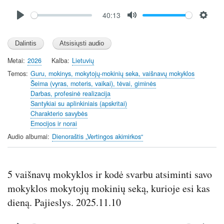
Audio
40:13
file
P
M
S
l
u
e
a
t
t
y
e
t
Metai
2026
Kalba
Lietuvių
i
Temos
Guru, mokinys, mokytojų-mokinių seka, vaišnavų mokyklos
n
Šeima (vyras, moteris, vaikai), tėvai, giminės
Darbas, profesinė realizacija
g
Santykiai su aplinkiniais (apskritai)
s
Charakterio savybės
Emocijos ir norai
Audio albumai
Dienoraštis „Vertingos akimirkos“
5 vaišnavų mokyklos ir kodė svarbu atsiminti savo
mokyklos mokytojų mokinių seką, kurioje esi kas
dieną. Pajieslys. 2025.11.10
Audio