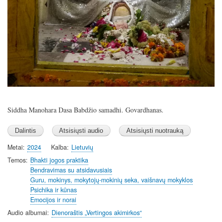
Siddha Manohara Dasa Babdžio samadhi. Govardhanas.
Metai
2024
Kalba
Lietuvių
Temos
Bhakti jogos praktika
Bendravimas su atsidavusiais
Guru, mokinys, mokytojų-mokinių seka, vaišnavų mokyklos
Psichika ir kūnas
Emocijos ir norai
Audio albumai
Dienoraštis „Vertingos akimirkos“