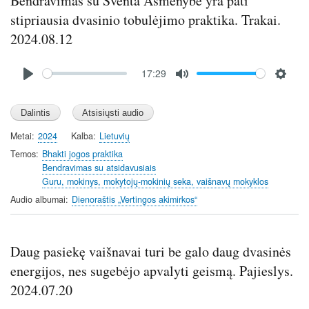
Bendravimas su Šventa Asmenybe yra pati
stipriausia dvasinio tobulėjimo praktika. Trakai.
2024.08.12
Audio
17:29
file
P
M
S
l
u
e
a
t
t
y
e
t
Metai
2024
Kalba
Lietuvių
i
Temos
Bhakti jogos praktika
n
Bendravimas su atsidavusiais
Guru, mokinys, mokytojų-mokinių seka, vaišnavų mokyklos
g
s
Audio albumai
Dienoraštis „Vertingos akimirkos“
Daug pasiekę vaišnavai turi be galo daug dvasinės
energijos, nes sugebėjo apvalyti geismą. Pajieslys.
2024.07.20