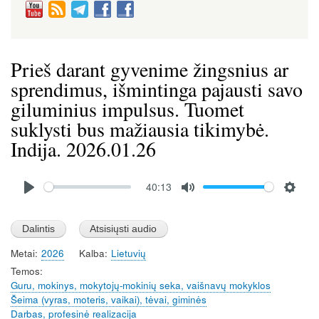
Prieš darant gyvenime žingsnius ar
sprendimus, išmintinga pajausti savo
giluminius impulsus. Tuomet
suklysti bus mažiausia tikimybė.
Indija. 2026.01.26
Audio
40:13
file
P
M
S
l
u
e
a
t
t
Metai
2026
Kalba
Lietuvių
y
e
t
Temos
i
Guru, mokinys, mokytojų-mokinių seka, vaišnavų mokyklos
n
Šeima (vyras, moteris, vaikai), tėvai, giminės
g
Darbas, profesinė realizacija