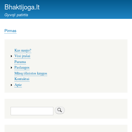
Pereiti
Bhaktijoga.lt
į
Gyvoji patirtis
pagrindinį
turinį
Pirmas
Kelias
Šoninis
Kas naujo?
meniu
Visi įrašai
Parama
Paslaugos
Mūsų išleistos knygos
Kontaktai
Apie
Paieška