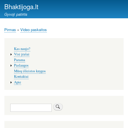
Pereiti
Bhaktijoga.lt
į
Gyvoji patirtis
pagrindinį
turinį
Pirmas
Video paskaitos
Kelias
Šoninis
Kas naujo?
meniu
Visi įrašai
Parama
Paslaugos
Mūsų išleistos knygos
Kontaktai
Apie
Paieška