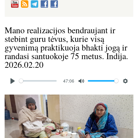
Mano realizacijos bendraujant ir
stebint guru tėvus, kurie visą
gyvenimą praktikuoja bhakti jogą ir
randasi santuokoje 75 metus. Indija.
2026.02.20
Audio
47:06
file
P
M
S
l
u
e
Image
a
t
t
y
e
t
i
n
g