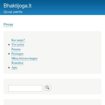
Pereiti
Bhaktijoga.lt
į
Gyvoji patirtis
pagrindinį
turinį
Pirmas
Kelias
Šoninis
Kas naujo?
meniu
Visi įrašai
Parama
Paslaugos
Mūsų išleistos knygos
Kontaktai
Apie
Paieška