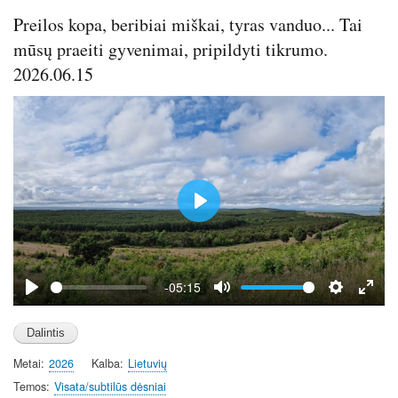
s
l
Preilos kopa, beribiai miškai, tyras vanduo... Tai
l
mūsų praeiti gyvenimai, pripildyti tikrumo.
s
2026.06.15
c
r
e
e
n
P
l
a
y
-05:15
P
M
S
E
l
u
e
n
a
t
t
t
Metai
2026
Kalba
Lietuvių
y
e
t
e
i
r
Temos
Visata/subtilūs dėsniai