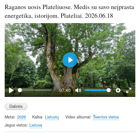
Raganos uosis Plateliuose. Medis su savo neįprasta
energetika, istorijom. Plateliai. 2026.06.18
P
l
a
y
-07:40
P
M
S
E
l
u
e
n
a
t
t
t
Metai
2026
Kalba
Lietuvių
Video albumai
Šventos vietos
y
e
t
e
i
r
Jėgos vietos
Lietuva
n
f
g
u