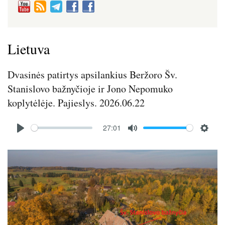
Lietuva
Dvasinės patirtys apsilankius Beržoro Šv.
Stanislovo bažnyčioje ir Jono Nepomuko
koplytėlėje. Pajieslys. 2026.06.22
Audio
27:01
file
P
M
S
l
u
e
Image
a
t
t
y
e
t
i
n
g
s