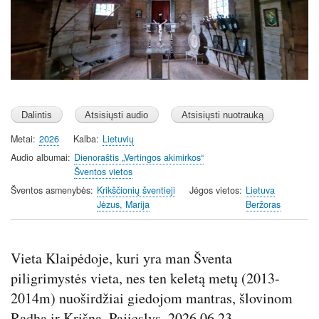
Metai
2026
Kalba
Lietuvių
Audio albumai
Dienoraštis „Vertingos akimirkos“
Šventos vietos
Šventos asmenybės
Krikščionių šventieji
Jėgos vietos
Lietuva
Jėzus, Marija
Beržoras
Vieta Klaipėdoje, kuri yra man Šventa
piligrimystės vieta, nes ten keletą metų (2013-
2014m) nuoširdžiai giedojom mantras, šlovinom
Radha ir Krišną. Pajieslys. 2026.06.23