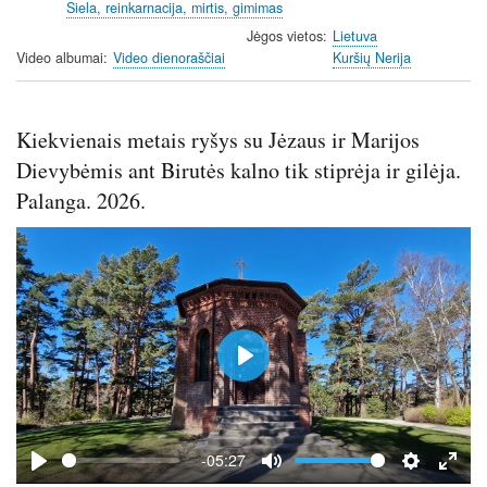
Siela, reinkarnacija, mirtis, gimimas
n
f
g
u
Jėgos vietos
Lietuva
Video albumai
Video dienoraščiai
Kuršių Nerija
s
l
l
s
Kiekvienais metais ryšys su Jėzaus ir Marijos
c
r
Dievybėmis ant Birutės kalno tik stiprėja ir gilėja.
e
Palanga. 2026.
e
n
P
l
a
y
-05:27
P
M
S
E