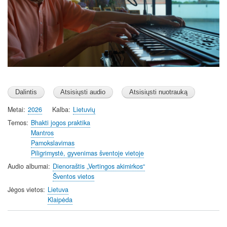
Metai
2026
Kalba
Lietuvių
Temos
Bhakti jogos praktika
Mantros
Pamokslavimas
Piligrimystė, gyvenimas šventoje vietoje
Audio albumai
Dienoraštis „Vertingos akimirkos“
Šventos vietos
Jėgos vietos
Lietuva
Klaipėda