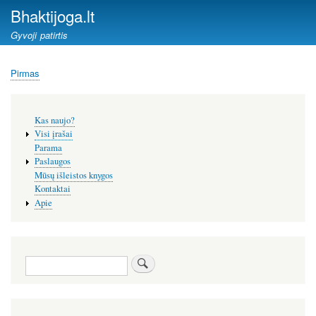
Pereiti
Bhaktijoga.lt
į
Gyvoji patirtis
pagrindinį
turinį
Pirmas
Kelias
Šoninis
Kas naujo?
meniu
Visi įrašai
Parama
Paslaugos
Mūsų išleistos knygos
Kontaktai
Apie
Paieška