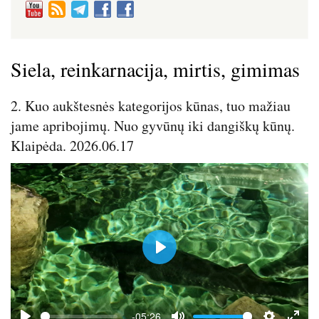
Siela, reinkarnacija, mirtis, gimimas
2. Kuo aukštesnės kategorijos kūnas, tuo mažiau
jame apribojimų. Nuo gyvūnų iki dangiškų kūnų.
Klaipėda. 2026.06.17
P
l
a
y
-05:26