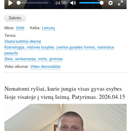
y
-24:50
P
M
S
E
l
u
e
n
a
t
t
t
Metai
2026
Kalba
Lietuvių
y
e
t
e
i
r
Temos
Visata/subtilūs dėsniai
n
f
Kosmologija, mistinės butybės, įvairios gyvybės formos, materialus
g
u
pasaulis
s
l
Siela, reinkarnacija, mirtis, gimimas
l
Video albumai
Video dienoraščiai
s
c
r
Nematomi ryšiai, kurie jungia visas gyvas esybes
e
šioje visatoje į vieną šeimą. Patyrimas. 2026.04.15
e
n