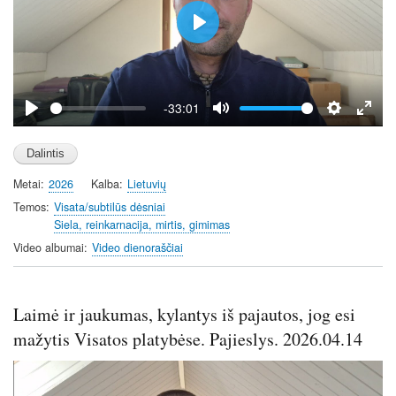
P
l
a
y
-33:01
P
M
S
E
l
u
e
n
a
t
t
t
Metai
2026
Kalba
Lietuvių
y
e
t
e
i
r
Temos
Visata/subtilūs dėsniai
Siela, reinkarnacija, mirtis, gimimas
n
f
g
u
Video albumai
Video dienoraščiai
s
l
l
s
Laimė ir jaukumas, kylantys iš pajautos, jog esi
c
mažytis Visatos platybėse. Pajieslys. 2026.04.14
r
e
e