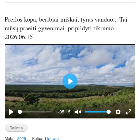
s
l
l
s
Preilos kopa, beribiai miškai, tyras vanduo... Tai
c
mūsų praeiti gyvenimai, pripildyti tikrumo.
r
2026.06.15
e
e
n
P
l
a
y
-05:15
P
M
S
E
l
u
e
n
a
t
t
t
Metai
2026
Kalba
Lietuvių
y
e
t
e