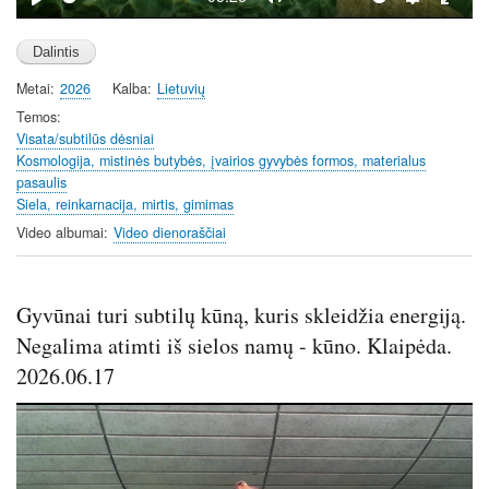
P
M
S
E
l
u
e
n
a
t
t
t
Metai
2026
Kalba
Lietuvių
y
e
t
e
i
r
Temos
Visata/subtilūs dėsniai
n
f
Kosmologija, mistinės butybės, įvairios gyvybės formos, materialus
g
u
pasaulis
s
l
Siela, reinkarnacija, mirtis, gimimas
l
Video albumai
Video dienoraščiai
s
c
r
Gyvūnai turi subtilų kūną, kuris skleidžia energiją.
e
Negalima atimti iš sielos namų - kūno. Klaipėda.
e
n
2026.06.17