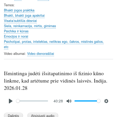
i
r
Temos
Bhakti jogos praktika
n
f
Bhakti, bhakti joga apskritai
g
u
Visata/subtilūs dėsniai
s
l
Siela, reinkarnacija, mirtis, gimimas
l
Psichika ir kūnas
s
Emocijos ir norai
c
Psichotipai, protas, intelektas, netikras ego, čakros, mistinės galios,
etc
r
e
Video albumai
Video dienoraščiai
e
n
Išmintinga judėti išsitapatinimo iš fizinio kūno
linkme, kad artėtume prie vidinės laisvės. Indija.
2026.01.28
Audio
40:28
file
P
M
S
l
u
e