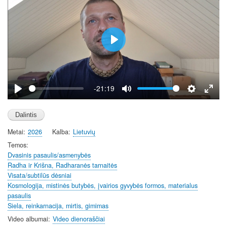
n
P
l
a
y
-21:19
P
M
S
E
l
u
e
n
a
t
t
t
Metai
2026
Kalba
Lietuvių
y
e
t
e
i
r
Temos
Dvasinis pasaulis/asmenybės
n
f
Radha ir Krišna, Radharanės tarnaitės
g
u
Visata/subtilūs dėsniai
s
l
Kosmologija, mistinės butybės, įvairios gyvybės formos, materialus
l
pasaulis
s
Siela, reinkarnacija, mirtis, gimimas
c
Video albumai
Video dienoraščiai
r