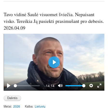
e
e
Tavo vidinė Saulė visuomet šviečia. Nepaisant
n
visko. Tereikia Ją pasiekti prasimušant pro debesis.
2026.04.09
P
l
a
y
-14:14
P
M
S
E
l
u
e
n
a
t
t
t
Metai
2026
Kalba
Lietuvių
y
e
t
e