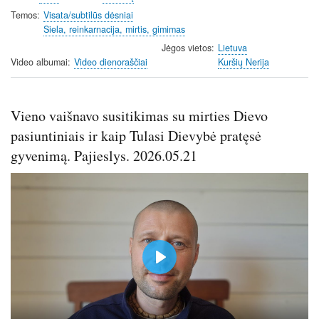
i
r
Temos
Visata/subtilūs dėsniai
Siela, reinkarnacija, mirtis, gimimas
n
f
g
u
Jėgos vietos
Lietuva
Video albumai
Video dienoraščiai
Kuršių Nerija
s
l
l
s
Vieno vaišnavo susitikimas su mirties Dievo
c
r
pasiuntiniais ir kaip Tulasi Dievybė pratęsė
e
gyvenimą. Pajieslys. 2026.05.21
e
n
P
l
a