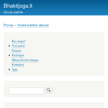
Pereiti
Bhaktijoga.lt
į
Gyvoji patirtis
pagrindinį
turinį
Pirmas
Visata/subtilūs dėsniai
Kelias
Šoninis
Kas naujo?
meniu
Visi įrašai
Parama
Paslaugos
Mūsų išleistos knygos
Kontaktai
Apie
Paieška