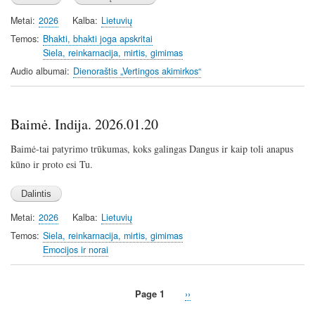
a
t
t
y
e
t
Metai
2026
Kalba
Lietuvių
i
Temos
Bhakti, bhakti joga apskritai
n
Siela, reinkarnacija, mirtis, gimimas
g
Audio albumai
Dienoraštis „Vertingos akimirkos“
s
Baimė. Indija. 2026.01.20
Baimė-tai patyrimo trūkumas, koks galingas Dangus ir kaip toli anapus
kūno ir proto esi Tu.
Metai
2026
Kalba
Lietuvių
Temos
Siela, reinkarnacija, mirtis, gimimas
Emocijos ir norai
Page 1
Next
››
Pagination
page