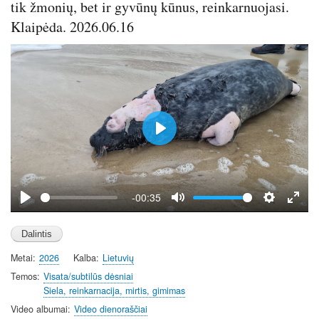
tik žmonių, bet ir gyvūnų kūnus, reinkarnuojasi.
e
n
Klaipėda. 2026.06.16
P
l
a
y
-00:35
P
M
S
E
l
u
e
n
a
t
t
t
Metai
2026
Kalba
Lietuvių
y
e
t
e
i
r
Temos
Visata/subtilūs dėsniai
Siela, reinkarnacija, mirtis, gimimas
n
f
g
u
Video albumai
Video dienoraščiai