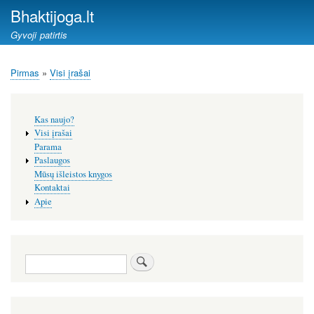
Pereiti
Bhaktijoga.lt
į
Gyvoji patirtis
pagrindinį
turinį
Pirmas
Visi įrašai
Kelias
Šoninis
Kas naujo?
meniu
Visi įrašai
Parama
Paslaugos
Mūsų išleistos knygos
Kontaktai
Apie
Paieška