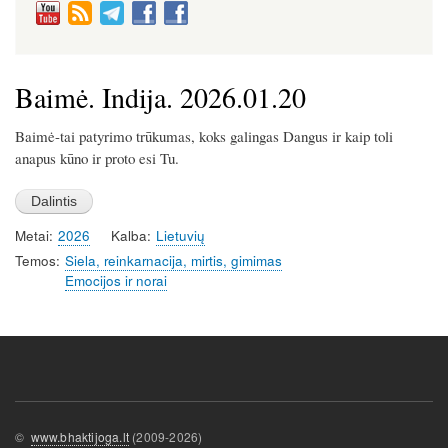
Baimė. Indija. 2026.01.20
Baimė-tai patyrimo trūkumas, koks galingas Dangus ir kaip toli
anapus kūno ir proto esi Tu.
Metai
2026
Kalba
Lietuvių
Temos
Siela, reinkarnacija, mirtis, gimimas
Emocijos ir norai
©
www.bhaktijoga.lt
(2009-2026)