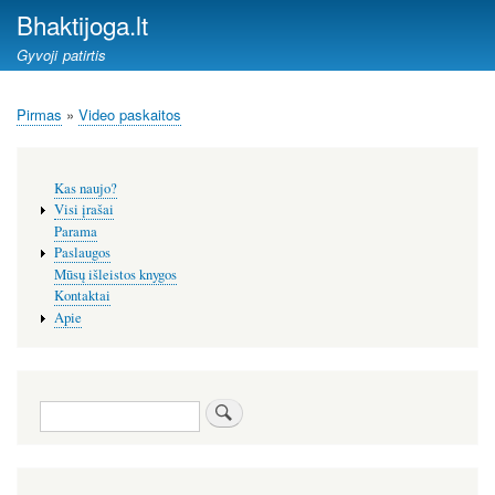
Pereiti
Bhaktijoga.lt
į
Gyvoji patirtis
pagrindinį
turinį
Pirmas
Video paskaitos
Kelias
Šoninis
Kas naujo?
meniu
Visi įrašai
Parama
Paslaugos
Mūsų išleistos knygos
Kontaktai
Apie
Paieška