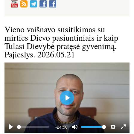
Vieno vaišnavo susitikimas su
mirties Dievo pasiuntiniais ir kaip
Tulasi Dievybė pratęsė gyvenimą.
Pajieslys. 2026.05.21
P
l
a
y
-24:50
P
M
S
E