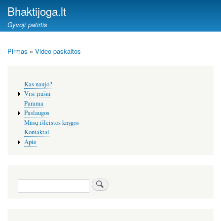
Pereiti
Bhaktijoga.lt
į
Gyvoji patirtis
pagrindinį
turinį
Pirmas
Video paskaitos
Kelias
Šoninis
Kas naujo?
meniu
Visi įrašai
Parama
Paslaugos
Mūsų išleistos knygos
Kontaktai
Apie
Paieška