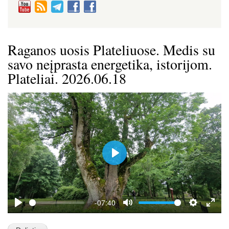
Raganos uosis Plateliuose. Medis su
savo neįprasta energetika, istorijom.
Plateliai. 2026.06.18
P
l
a
y
-07:40
P
M
S
E
l
u
e
n