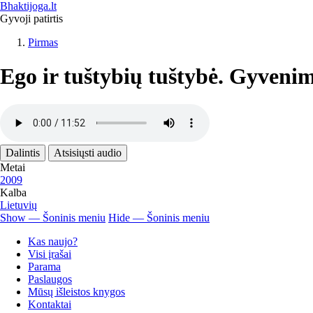
Pereiti
Bhaktijoga.lt
į
Gyvoji patirtis
pagrindinį
Pirmas
turinį
Kelias
Ego ir tuštybių tuštybė. Gyveni
Audio
file
Metai
2009
Kalba
Lietuvių
Show — Šoninis meniu
Hide — Šoninis meniu
Šoninis
Kas naujo?
meniu
Visi įrašai
Parama
Paslaugos
Mūsų išleistos knygos
Kontaktai