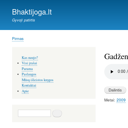
Bhaktijoga.lt
Gyvoji patirtis
Pirmas
Kelias
Gadžend
Šoninis
Kas naujo?
meniu
Visi įrašai
Audio
Parama
file
Paslaugos
Mūsų išleistos knygos
Kontaktai
Apie
Metai
2009
Paieška