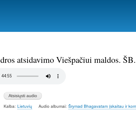
Pereiti
į
pagrindinį
turinį
ros atsidavimo Viešpačiui maldos. ŠB.8
Kalba
Lietuvių
Audio albumai
Šrymad Bhagavatam (skaitau ir ko