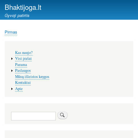
Pereiti
Bhaktijoga.lt
į
Gyvoji patirtis
pagrindinį
turinį
Pirmas
Kelias
Šoninis
Kas naujo?
meniu
Visi įrašai
Parama
Paslaugos
Mūsų išleistos knygos
Kontaktai
Apie
Paieška