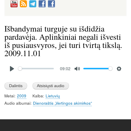
Išbandymai turguje su išdidžia
pardavėja. Aplinkiniai negali išvesti
iš pusiausvyros, jei turi tvirtą tikslą.
2009.11.01
Audio
09:02
file
P
M
S
l
u
e
a
t
t
Metai
2009
Kalba
Lietuvių
y
e
t
Audio albumai
Dienoraštis „Vertingos akimirkos“
i
n
g
s