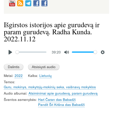
Išgirstos istorijos apie gurudevą ir
param gurudevą. Radha Kunda.
2022.11.12
Audio
39:20
file
P
M
S
l
u
e
a
t
t
Metai
2022
Kalba
Lietuvių
y
e
t
Temos
i
Guru, mokinys, mokytojų-mokinių seka, vaišnavų mokyklos
n
Audio albumai
Atsiminimai apie gurudevą, param gurudevą
g
Šventos asmenybės
Hari Čaran das Babadži
s
Pandit Šri Krišna das Babadži