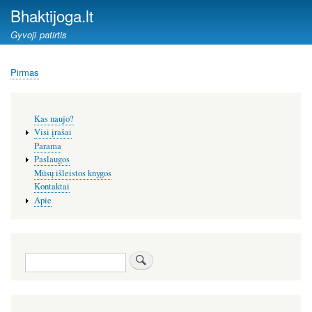
Pereiti
Bhaktijoga.lt
į
Gyvoji patirtis
pagrindinį
turinį
Pirmas
Kelias
Šoninis
Kas naujo?
meniu
Visi įrašai
Parama
Paslaugos
Mūsų išleistos knygos
Kontaktai
Apie
Paieška