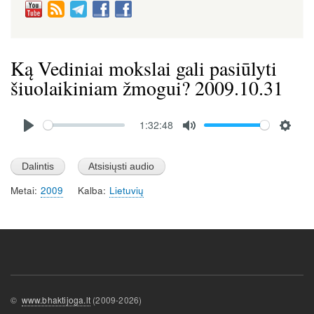
Ką Vediniai mokslai gali pasiūlyti
šiuolaikiniam žmogui? 2009.10.31
Audio
1:32:48
file
P
M
S
l
u
e
a
t
t
Metai
2009
Kalba
Lietuvių
y
e
t
i
n
g
s
©
www.bhaktijoga.lt
(2009-2026)