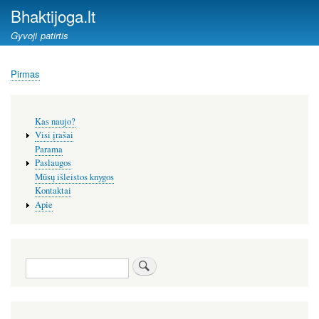
Pereiti
Bhaktijoga.lt
į
Gyvoji patirtis
pagrindinį
turinį
Pirmas
Kelias
Šoninis
Kas naujo?
meniu
Visi įrašai
Parama
Paslaugos
Mūsų išleistos knygos
Kontaktai
Apie
Paieška