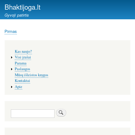
Pereiti
Bhaktijoga.lt
į
Gyvoji patirtis
pagrindinį
turinį
Pirmas
Kelias
Šoninis
Kas naujo?
meniu
Visi įrašai
Parama
Paslaugos
Mūsų išleistos knygos
Kontaktai
Apie
Paieška