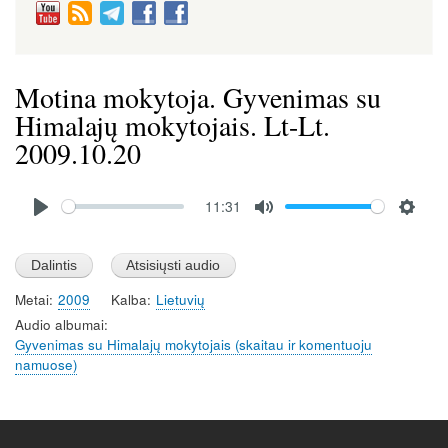
Motina mokytoja. Gyvenimas su
Himalajų mokytojais. Lt-Lt.
2009.10.20
Audio
11:31
file
P
M
S
l
u
e
a
t
t
Metai
2009
Kalba
Lietuvių
y
e
t
Audio albumai
i
Gyvenimas su Himalajų mokytojais (skaitau ir komentuoju
n
namuose)
g
s