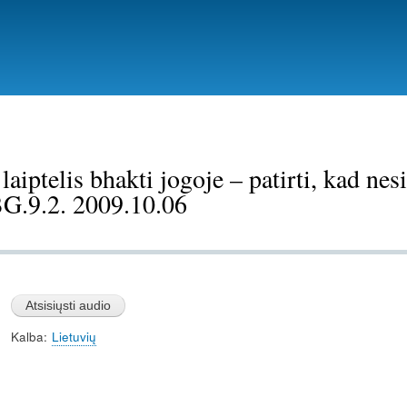
Pereiti
į
pagrindinį
turinį
laiptelis bhakti jogoje – patirti, kad nes
BG.9.2. 2009.10.06
Kalba
Lietuvių