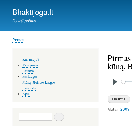
Bhaktijoga.lt
Gyvoji patirtis
Pirmas
Kelias
Pirmas 
Šoninis
Kas naujo?
meniu
kūną. 
Visi įrašai
Parama
Paslaugos
Audio
file
Mūsų išleistos knygos
P
Kontaktai
Apie
l
a
Metai
2009
y
Paieška