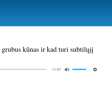
i grubus kūnas ir kad turi subtilųjį
11:57
M
S
u
e
t
t
e
t
i
n