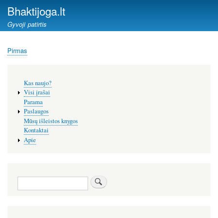
Pereiti
Bhaktijoga.lt
į
Gyvoji patirtis
pagrindinį
turinį
Pirmas
Kelias
Šoninis
Kas naujo?
meniu
Visi įrašai
Parama
Paslaugos
Mūsų išleistos knygos
Kontaktai
Apie
Paieška