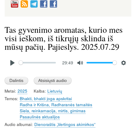
Tas gyvenimo aromatas, kurio mes
visi ieškom, iš tikrųjų sklinda iš
mūsų pačių. Pajieslys. 2025.07.29
Audio
29:49
file
P
M
S
l
u
e
a
t
t
Metai
2025
Kalba
Lietuvių
y
e
t
Temos
Bhakti, bhakti joga apskritai
i
Radha ir Krišna, Radharanės tarnaitės
n
Siela, reinkarnacija, mirtis, gimimas
g
Pasaulinės aktualijos
s
Audio albumai
Dienoraštis „Vertingos akimirkos“