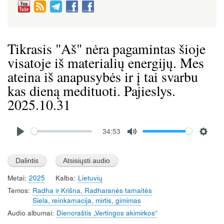
Tikrasis "Aš" nėra pagamintas šioje
visatoje iš materialių energijų. Mes
ateina iš anapusybės ir į tai svarbu
kas dieną medituoti. Pajieslys.
2025.10.31
Audio
34:53
file
P
M
S
l
u
e
a
t
t
Metai
2025
Kalba
Lietuvių
y
e
t
Temos
Radha ir Krišna, Radharanės tarnaitės
i
Siela, reinkarnacija, mirtis, gimimas
n
Audio albumai
Dienoraštis „Vertingos akimirkos“
g