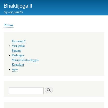
Pereiti
Bhaktijoga.lt
į
Gyvoji patirtis
pagrindinį
turinį
Pirmas
Kelias
Šoninis
Kas naujo?
meniu
Visi įrašai
Parama
Paslaugos
Mūsų išleistos knygos
Kontaktai
Apie
Paieška