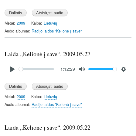
P
M
S
l
u
e
a
t
t
y
e
t
Metai
2009
Kalba
Lietuvių
i
Audio albumai
Radijo laidos "Kelionė į save"
n
g
s
Laida „Kelionė į save“. 2009.05.27
Audio
1:12:29
file
P
M
S
l
u
e
a
t
t
y
e
t
Metai
2009
Kalba
Lietuvių
i
Audio albumai
Radijo laidos "Kelionė į save"
n
g
s
Laida „Kelionė į save“. 2009.05.22