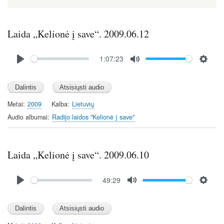
Laida „Kelionė į save“. 2009.06.12
Audio
1:07:23
file
P
M
S
l
u
e
a
t
t
y
e
t
Metai
2009
Kalba
Lietuvių
i
Audio albumai
Radijo laidos "Kelionė į save"
n
g
s
Laida „Kelionė į save“. 2009.06.10
Audio
49:29
file
P
M
S
l
u
e
a
t
t