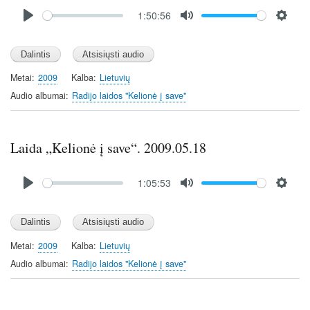
Audio
1:50:56
file
P
M
S
l
u
e
a
t
t
y
e
t
Metai
2009
Kalba
Lietuvių
i
Audio albumai
Radijo laidos "Kelionė į save"
n
g
s
Laida „Kelionė į save“. 2009.05.18
Audio
1:05:53
file
P
M
S
l
u
e
a
t
t
y
e
t
Metai
2009
Kalba
Lietuvių
i
Audio albumai
Radijo laidos "Kelionė į save"
n
g
s