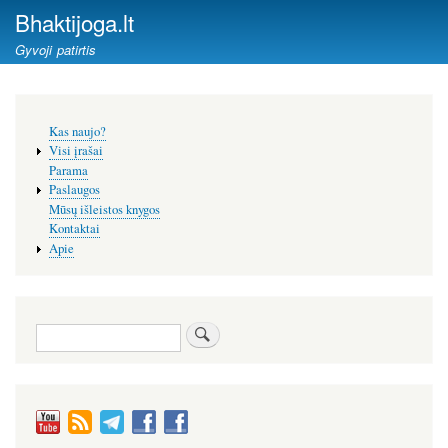
Pereiti
Bhaktijoga.lt
į
Gyvoji patirtis
pagrindinį
turinį
Šoninis
Kas naujo?
meniu
Visi įrašai
Parama
Paslaugos
Mūsų išleistos knygos
Kontaktai
Apie
Paieška