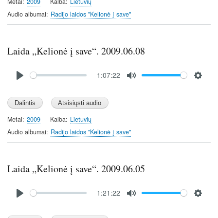
y
e
t
Metai
2009
Kalba
Lietuvių
i
Audio albumai
Radijo laidos "Kelionė į save"
n
g
s
Laida „Kelionė į save“. 2009.06.08
Audio
1:07:22
file
P
M
S
l
u
e
a
t
t
y
e
t
Metai
2009
Kalba
Lietuvių
i
Audio albumai
Radijo laidos "Kelionė į save"
n
g
s
Laida „Kelionė į save“. 2009.06.05
Audio
1:21:22
file
P
M
S
l
u
e