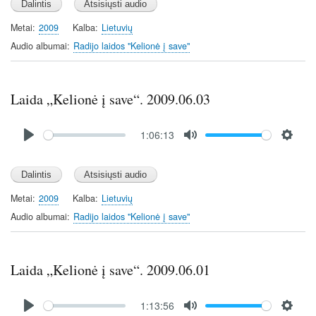
a
t
t
y
e
t
Metai
2009
Kalba
Lietuvių
i
Audio albumai
Radijo laidos "Kelionė į save"
n
g
s
Laida „Kelionė į save“. 2009.06.03
Audio
1:06:13
file
P
M
S
l
u
e
a
t
t
y
e
t
Metai
2009
Kalba
Lietuvių
i
Audio albumai
Radijo laidos "Kelionė į save"
n
g
s
Laida „Kelionė į save“. 2009.06.01
Audio
1:13:56
file