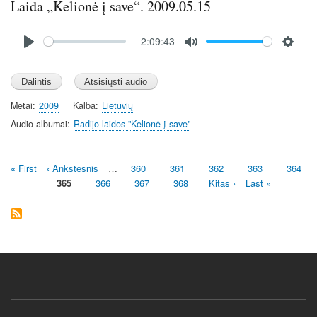
Laida „Kelionė į save“. 2009.05.15
Audio
2:09:43
file
P
M
S
l
u
e
a
t
t
y
e
t
Metai
2009
Kalba
Lietuvių
i
Audio albumai
Radijo laidos "Kelionė į save"
n
g
First
« First
Previous
‹ Ankstesnis
…
Page
360
Page
361
Page
362
Page
363
Page
364
s
Pagination
page
page
Current
365
Page
366
Page
367
Page
368
Next
Kitas ›
Last
Last »
page
page
page