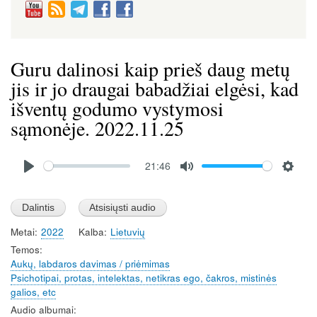
Guru dalinosi kaip prieš daug metų
jis ir jo draugai babadžiai elgėsi, kad
išventų godumo vystymosi
sąmonėje. 2022.11.25
Audio
21:46
file
P
M
S
l
u
e
a
t
t
Metai
2022
Kalba
Lietuvių
y
e
t
Temos
i
Aukų, labdaros davimas / priėmimas
n
Psichotipai, protas, intelektas, netikras ego, čakros, mistinės
g
galios, etc
s
Audio albumai