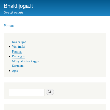
Pereiti
Bhaktijoga.lt
į
Gyvoji patirtis
pagrindinį
turinį
Pirmas
Kelias
Šoninis
Kas naujo?
meniu
Visi įrašai
Parama
Paslaugos
Mūsų išleistos knygos
Kontaktai
Apie
Paieška