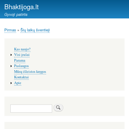
Pereiti
Bhaktijoga.lt
į
Gyvoji patirtis
pagrindinį
turinį
Pirmas
Šių laikų šventieji
Kelias
Šoninis
Kas naujo?
meniu
Visi įrašai
Parama
Paslaugos
Mūsų išleistos knygos
Kontaktai
Apie
Paieška