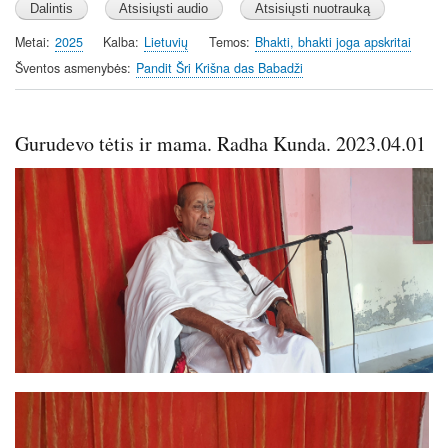
Metai
2025
Kalba
Lietuvių
Temos
Bhakti, bhakti joga apskritai
Šventos asmenybės
Pandit Šri Krišna das Babadži
Gurudevo tėtis ir mama. Radha Kunda. 2023.04.01
Image
Image