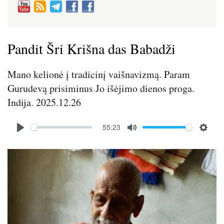
Pandit Šri Krišna das Babadži
Mano kelionė į tradicinį vaišnavizmą. Param
Gurudevą prisiminus Jo išėjimo dienos proga.
Indija. 2025.12.26
Audio
55:23
file
P
M
S
l
u
e
Image
a
t
t
y
e
t
i
n
g
s