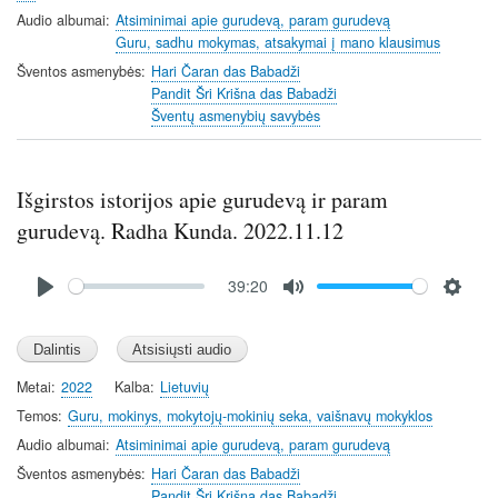
Audio albumai
Atsiminimai apie gurudevą, param gurudevą
Guru, sadhu mokymas, atsakymai į mano klausimus
Šventos asmenybės
Hari Čaran das Babadži
Pandit Šri Krišna das Babadži
Šventų asmenybių savybės
Išgirstos istorijos apie gurudevą ir param
gurudevą. Radha Kunda. 2022.11.12
Audio
39:20
file
P
M
S
l
u
e
a
t
t
y
e
t
Metai
2022
Kalba
Lietuvių
i
Temos
Guru, mokinys, mokytojų-mokinių seka, vaišnavų mokyklos
n
Audio albumai
Atsiminimai apie gurudevą, param gurudevą
g
Šventos asmenybės
Hari Čaran das Babadži
s
Pandit Šri Krišna das Babadži