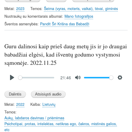
Metai
2023
Temos
Šeima (vyras, moteris, vaikai), tėvai, giminės
Nuotraukų su komentarais albumai
Mano fotografijos
Šventos asmenybės
Pandit Šri Krišna das Babadži
Guru dalinosi kaip prieš daug metų jis ir jo draugai
babadžiai elgėsi, kad išventų godumo vystymosi
sąmonėje. 2022.11.25
Audio
21:46
file
P
M
S
l
u
e
a
t
t
y
e
t
Metai
2022
Kalba
Lietuvių
i
Temos
n
Aukų, labdaros davimas / priėmimas
Psichotipai, protas, intelektas, netikras ego, čakros, mistinės galios,
g
etc
s