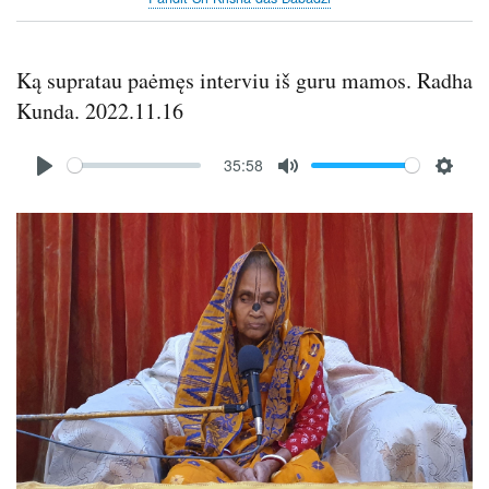
Ką supratau paėmęs interviu iš guru mamos. Radha
Kunda. 2022.11.16
Audio
35:58
file
P
M
S
l
u
e
Image
a
t
t
y
e
t
i
n
g
s