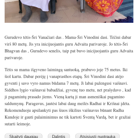
Gurudevo tėtis-Šri Vanačiari das . Mama-Šri Vinodini dasi. Tėčiui dabar
virš 80 metų. Jis yra inicijuojantis guru Advaita parivaroje. Jo tėtis-Šri
Bhagvan das , Gurudevo senelis, taip pat buvo inicijuojantis guru Advaita
parivaroje.
Tėtis su mama išgyveno laimingą santuoką, prabuvo joje 75 metus. Iki
šiol kartu. Dabar perėję į vanaprasthos etapą. Šri Vinodini dasi atėjo
gyventi į savo vyro namus būdama 7 metų. Ji labai pažengusi vaišnavi.
Siddhos lygio vaišnavai babadžiai, gyvenę tuo metu, net prašydavo , kad
ji pagamintų prasado jiems. Vieną kartą ji man asmeniškai pagamino
saldumynų. Paragavus, jautėsi labai daug meilės Radhai ir Krišnai įdėta.
Rekomenduoju apsilankyti pas šiuos iškilius vaišnavus būnant Radha
Kundoje ir gauti palaiminimus ne tik kartoti Šventą Vardą, bet ir gražiai
sutarti šeimoje.