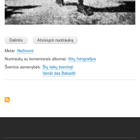
Metai
Nežinomi
Nuotraukų su komentarais albumai
Kitų fotografijos
Šventos asmenybės
Šių laikų šventieji
Vamši das Babadži