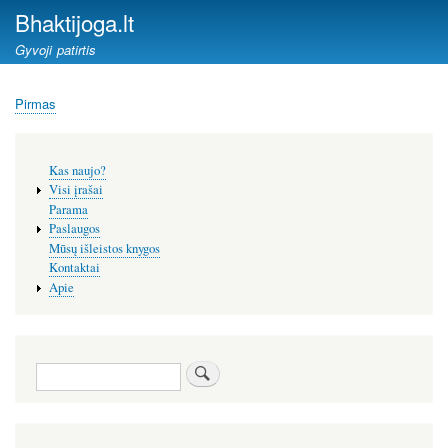
Pereiti
Bhaktijoga.lt
į
Gyvoji patirtis
pagrindinį
turinį
Pirmas
Kelias
Šoninis
Kas naujo?
meniu
Visi įrašai
Parama
Paslaugos
Mūsų išleistos knygos
Kontaktai
Apie
Paieška