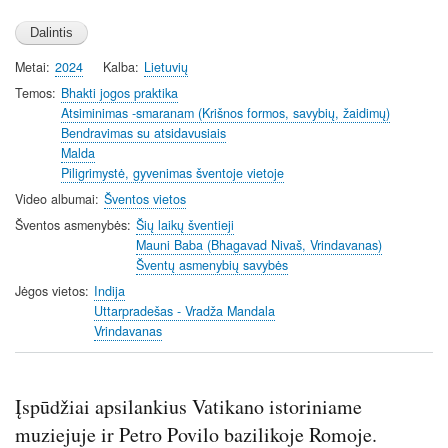
s
l
l
s
Metai
2024
Kalba
Lietuvių
c
Temos
Bhakti jogos praktika
r
Atsiminimas -smaranam (Krišnos formos, savybių, žaidimų)
e
Bendravimas su atsidavusiais
e
Malda
Piligrimystė, gyvenimas šventoje vietoje
n
Video albumai
Šventos vietos
Šventos asmenybės
Šių laikų šventieji
Mauni Baba (Bhagavad Nivaš, Vrindavanas)
Šventų asmenybių savybės
Jėgos vietos
Indija
Uttarpradešas - Vradža Mandala
Vrindavanas
Įspūdžiai apsilankius Vatikano istoriniame
muziejuje ir Petro Povilo bazilikoje Romoje.