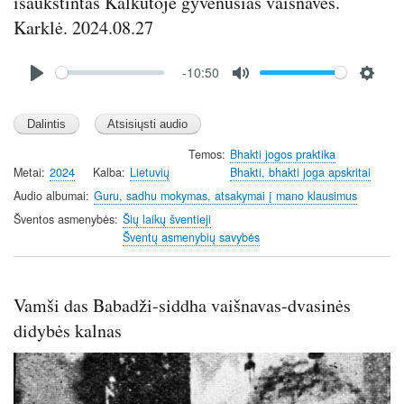
išaukštintas Kalkutoje gyvenusias vaišnaves.
Karklė. 2024.08.27
Audio
-10:50
file
P
M
S
l
u
e
a
t
t
y
e
t
Temos
Bhakti jogos praktika
Metai
2024
Kalba
Lietuvių
Bhakti, bhakti joga apskritai
i
n
Audio albumai
Guru, sadhu mokymas, atsakymai į mano klausimus
g
Šventos asmenybės
Šių laikų šventieji
s
Šventų asmenybių savybės
Vamši das Babadži-siddha vaišnavas-dvasinės
didybės kalnas
Image