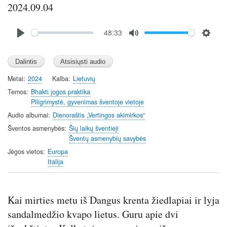
2024.09.04
Audio
48:33
file
P
M
S
l
u
e
a
t
t
y
e
t
Metai
2024
Kalba
Lietuvių
i
Temos
Bhakti jogos praktika
n
Piligrimystė, gyvenimas šventoje vietoje
g
Audio albumai
Dienoraštis „Vertingos akimirkos“
s
Šventos asmenybės
Šių laikų šventieji
Šventų asmenybių savybės
Jėgos vietos
Europa
Italija
Kai mirties metu iš Dangus krenta žiedlapiai ir lyja
sandalmedžio kvapo lietus. Guru apie dvi