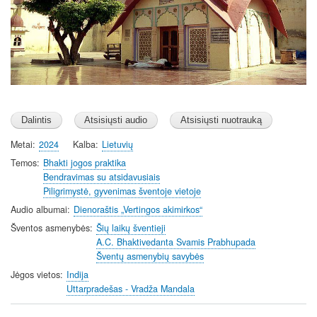
Metai
2024
Kalba
Lietuvių
Temos
Bhakti jogos praktika
Bendravimas su atsidavusiais
Piligrimystė, gyvenimas šventoje vietoje
Audio albumai
Dienoraštis „Vertingos akimirkos“
Šventos asmenybės
Šių laikų šventieji
A.C. Bhaktivedanta Svamis Prabhupada
Šventų asmenybių savybės
Jėgos vietos
Indija
Uttarpradešas - Vradža Mandala