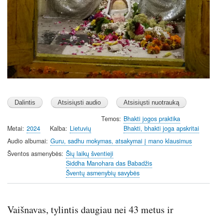
Temos
Bhakti jogos praktika
Metai
2024
Kalba
Lietuvių
Bhakti, bhakti joga apskritai
Audio albumai
Guru, sadhu mokymas, atsakymai į mano klausimus
Šventos asmenybės
Šių laikų šventieji
Siddha Manohara das Babadžis
Šventų asmenybių savybės
Vaišnavas, tylintis daugiau nei 43 metus ir