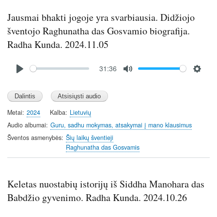
Jausmai bhakti jogoje yra svarbiausia. Didžiojo
šventojo Raghunatha das Gosvamio biografija.
Radha Kunda. 2024.11.05
Audio
31:36
file
P
M
S
l
u
e
a
t
t
y
e
t
Metai
2024
Kalba
Lietuvių
i
Audio albumai
Guru, sadhu mokymas, atsakymai į mano klausimus
n
Šventos asmenybės
Šių laikų šventieji
g
Raghunatha das Gosvamis
s
Keletas nuostabių istorijų iš Siddha Manohara das
Babdžio gyvenimo. Radha Kunda. 2024.10.26
Audio