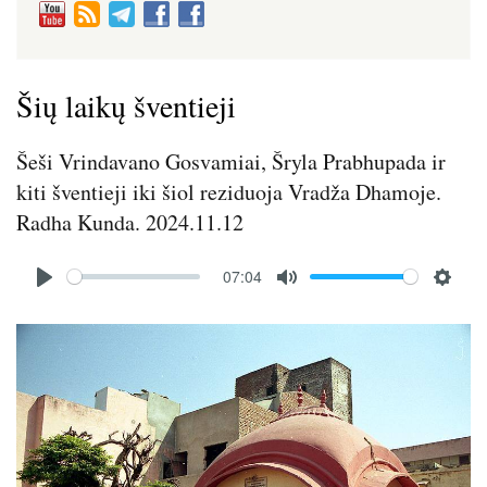
Šių laikų šventieji
Šeši Vrindavano Gosvamiai, Šryla Prabhupada ir
kiti šventieji iki šiol reziduoja Vradža Dhamoje.
Radha Kunda. 2024.11.12
Audio
07:04
file
P
M
S
l
u
e
Image
a
t
t
y
e
t
i
n
g
s