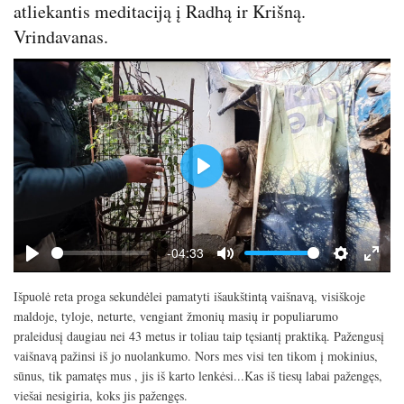
atliekantis meditaciją į Radhą ir Krišną.
Vrindavanas.
P
l
a
y
-04:33
P
M
S
E
l
u
e
n
Išpuolė reta proga sekundėlei pamatyti išaukštintą vaišnavą, visiškoje
a
t
t
t
maldoje, tyloje, neturte, vengiant žmonių masių ir populiarumo
y
e
t
e
praleidusį daugiau nei 43 metus ir toliau taip tęsiantį praktiką. Pažengusį
i
r
vaišnavą pažinsi iš jo nuolankumo. Nors mes visi ten tikom į mokinius,
n
f
sūnus, tik pamatęs mus , jis iš karto lenkėsi...Kas iš tiesų labai pažengęs,
g
u
viešai nesigiria, koks jis pažengęs.