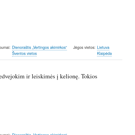
lbumai
Dienoraštis „Vertingos akimirkos“
Jėgos vietos
Lietuva
Šventos vietos
Klaipėda
edvejokim ir leiskimės į kelionę. Tokios