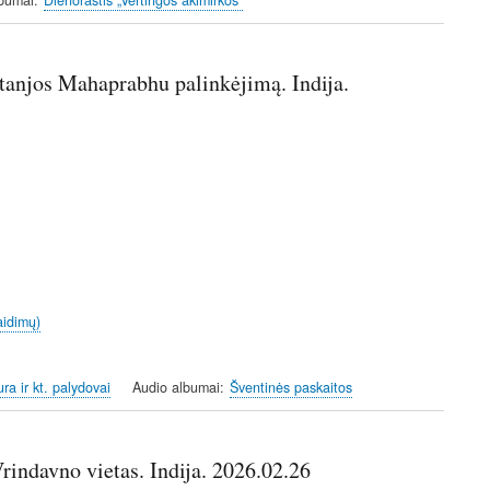
lbumai
Dienoraštis „Vertingos akimirkos“
itanjos Mahaprabhu palinkėjimą. Indija.
aidimų)
ra ir kt. palydovai
Audio albumai
Šventinės paskaitos
Vrindavno vietas. Indija. 2026.02.26