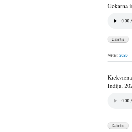
Gokarna ir
Audio
file
Metai
2026
Kiekviena 
Indija. 20
Audio
file
Image