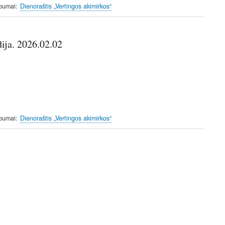
lbumai
Dienoraštis „Vertingos akimirkos“
dija. 2026.02.02
lbumai
Dienoraštis „Vertingos akimirkos“