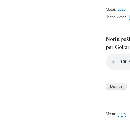
Metai
2026
Jėgos vietos
Noriu pašl
per Gokarn
Audio
file
Image
Metai
2026