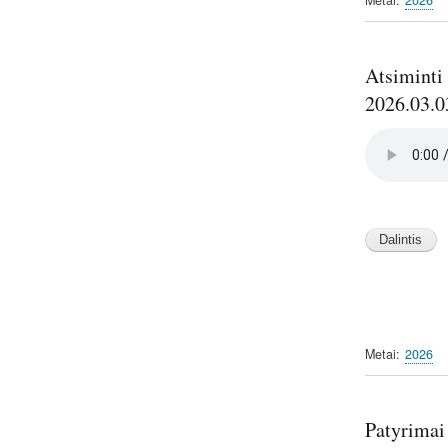
Metai
2026
Atsiminti 
2026.03.0
Audio
file
Image
Image
Image
Metai
2026
Patyrimai 