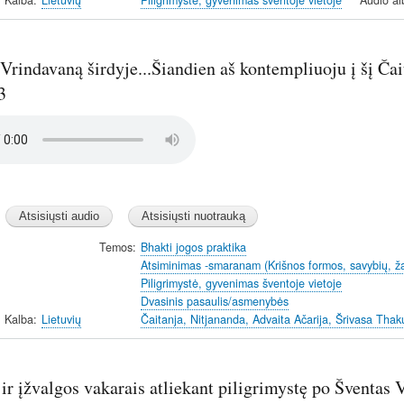
Kalba
Lietuvių
Piligrimystė, gyvenimas šventoje vietoje
Audio a
Vrindavaną širdyje...Šiandien aš kontempliuoju į šį Ča
3
Temos
Bhakti jogos praktika
Atsiminimas -smaranam (Krišnos formos, savybių, ž
Piligrimystė, gyvenimas šventoje vietoje
Dvasinis pasaulis/asmenybės
Kalba
Lietuvių
Čaitanja, Nitjananda, Advaita Ačarija, Šrivasa Thaku
ir įžvalgos vakarais atliekant piligrimystę po Šventas 