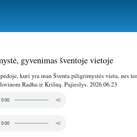
Pereiti
į
pagrindinį
turinį
mystė, gyvenimas šventoje vietoje
pėdoje, kuri yra man Šventa piligrimystės vieta, nes 
lovinom Radha ir Krišną. Pajieslys. 2026.06.23