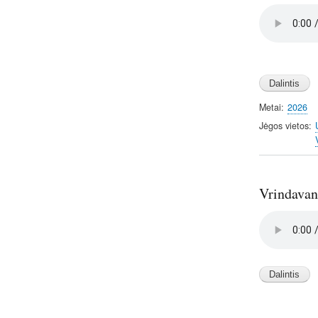
Audio
file
Image
Image
Metai
2026
Jėgos vietos
Vrindavan
Audio
file