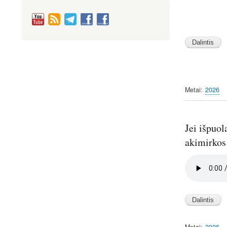
Image
Image
Image
Metai
2026
Jei išpuol
akimirkos 
Audio
file