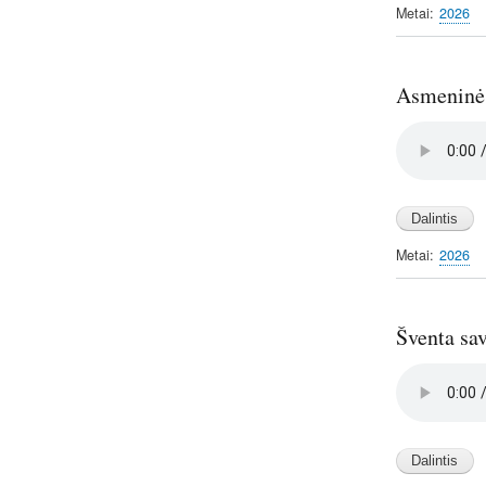
Metai
2026
Asmeninės 
Audio
file
Metai
2026
Šventa sav
Audio
file