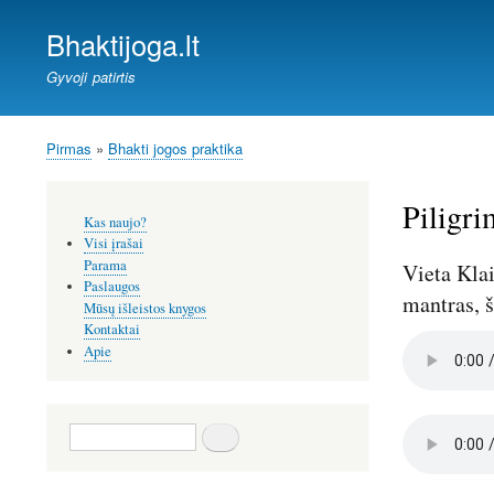
Bhaktijoga.lt
Gyvoji patirtis
Pirmas
Bhakti jogos praktika
Kelias
Piligri
Šoninis
Kas naujo?
meniu
Visi įrašai
Parama
Vieta Klai
Paslaugos
mantras, š
Mūsų išleistos knygos
Kontaktai
Audio
Apie
file
Audio
Paieška
file