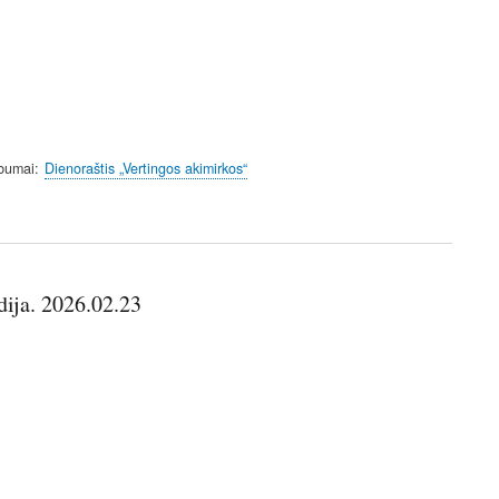
lbumai
Dienoraštis „Vertingos akimirkos“
ija. 2026.02.23