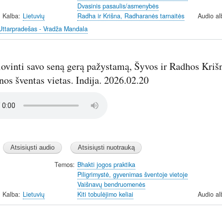
Dvasinis pasaulis/asmenybės
Kalba
Lietuvių
Radha ir Krišna, Radharanės tarnaitės
Audio a
Uttarpradešas - Vradža Mandala
ovinti savo seną gerą pažystamą, Šyvos ir Radhos Krišn
os šventas vietas. Indija. 2026.02.20
Temos
Bhakti jogos praktika
Piligrimystė, gyvenimas šventoje vietoje
Vaišnavų bendruomenės
Kalba
Lietuvių
Kiti tobulėjimo keliai
Audio a