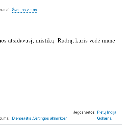
lbumai
Šventos vietos
os atsidavusį, mistiką- Rudrą, kuris vedė mane
Jėgos vietos
Pietų Indija
lbumai
Dienoraštis „Vertingos akimirkos“
Gokarna