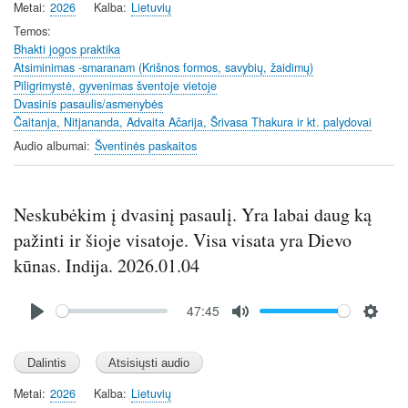
Metai
2026
Kalba
Lietuvių
Temos
Bhakti jogos praktika
Atsiminimas -smaranam (Krišnos formos, savybių, žaidimų)
Piligrimystė, gyvenimas šventoje vietoje
Dvasinis pasaulis/asmenybės
Čaitanja, Nitjananda, Advaita Ačarija, Šrivasa Thakura ir kt. palydovai
Audio albumai
Šventinės paskaitos
Neskubėkim į dvasinį pasaulį. Yra labai daug ką
pažinti ir šioje visatoje. Visa visata yra Dievo
kūnas. Indija. 2026.01.04
Audio
47:45
file
P
M
S
l
u
e
a
t
t
y
e
t
Metai
2026
Kalba
Lietuvių