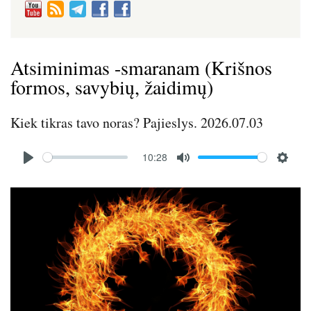
Atsiminimas -smaranam (Krišnos
formos, savybių, žaidimų)
Kiek tikras tavo noras? Pajieslys. 2026.07.03
Audio
10:28
file
P
M
S
l
u
e
Image
a
t
t
y
e
t
i
n
g
s