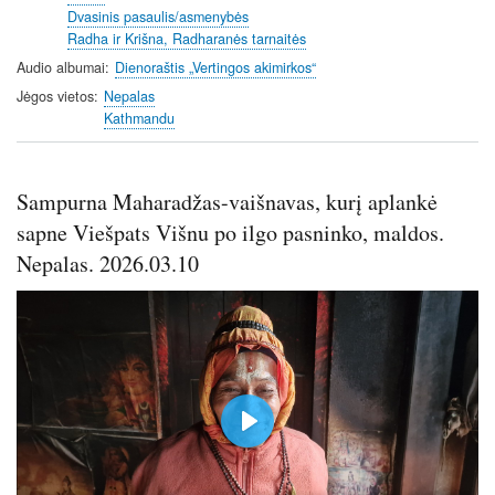
Dvasinis pasaulis/asmenybės
Radha ir Krišna, Radharanės tarnaitės
Audio albumai
Dienoraštis „Vertingos akimirkos“
Jėgos vietos
Nepalas
Kathmandu
Sampurna Maharadžas-vaišnavas, kurį aplankė
sapne Viešpats Višnu po ilgo pasninko, maldos.
Nepalas. 2026.03.10
P
l
a