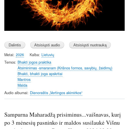
Metai
2026
Kalba
Lietuvių
Temos
Bhakti jogos praktika
Atsiminimas -smaranam (Krišnos formos, savybių, žaidimų)
Bhakti, bhakti joga apskritai
Mantros
Malda
Audio albumai
Dienoraštis „Vertingos akimirkos“
Sampurna Maharadžą prisiminus...vaišnavas, kurį
po 3 mėnesių pasninko ir maldos susilaukė Višnu