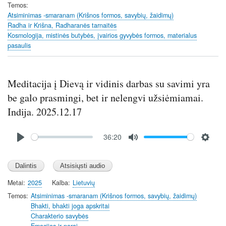
i
Temos
n
Atsiminimas -smaranam (Krišnos formos, savybių, žaidimų)
Radha ir Krišna, Radharanės tarnaitės
g
Kosmologija, mistinės butybės, įvairios gyvybės formos, materialus
s
pasaulis
Meditacija į Dievą ir vidinis darbas su savimi yra
be galo prasmingi, bet ir nelengvi užsiėmiamai.
Indija. 2025.12.17
Audio
36:20
file
P
M
S
l
u
e
a
t
t
y
e
t
Metai
2025
Kalba
Lietuvių
i
Temos
Atsiminimas -smaranam (Krišnos formos, savybių, žaidimų)
n
Bhakti, bhakti joga apskritai
Charakterio savybės
g