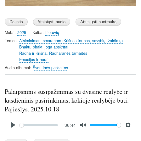
Metai
2025
Kalba
Lietuvių
Temos
Atsiminimas -smaranam (Krišnos formos, savybių, žaidimų)
Bhakti, bhakti joga apskritai
Radha ir Krišna, Radharanės tarnaitės
Emocijos ir norai
Audio albumai
Šventinės paskaitos
Palaipsninis susipažinimas su dvasine realybe ir
kasdieninis pasirinkimas, kokioje realybėje būti.
Pajieslys. 2025.10.18
Audio
36:44
file
P
M
S
l
u
e