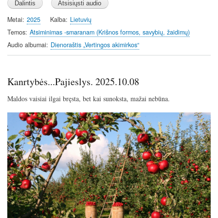
a
t
t
y
e
t
Metai
2025
Kalba
Lietuvių
i
Temos
Atsiminimas -smaranam (Krišnos formos, savybių, žaidimų)
n
Audio albumai
Dienoraštis „Vertingos akimirkos“
g
s
Kanrtybės...Pajieslys. 2025.10.08
Maldos vaisiai ilgai bręsta, bet kai sunoksta, mažai nebūna.
Image