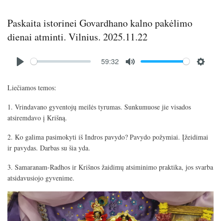
Paskaita istorinei Govardhano kalno pakėlimo
dienai atminti. Vilnius. 2025.11.22
Audio
59:32
file
P
M
S
l
u
e
Liečiamos temos:
a
t
t
y
e
t
1. Vrindavano gyventojų meilės tyrumas. Sunkumuose jie visados
i
atsiremdavo į Krišną.
n
2. Ko galima pasimokyti iš Indros pavydo? Pavydo požymiai. Įžeidimai
g
ir pavydas. Darbas su šia yda.
s
3. Samaranam-Radhos ir Krišnos žaidimų atsiminimo praktika, jos svarba
atsidavusiojo gyvenime.
Image