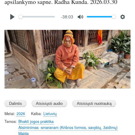
apsilankymo sapne. Radha Kunda. 2026.03.30
Audio
-38:03
file
P
M
S
l
u
e
Image
a
t
t
y
e
t
i
n
g
s
Metai
2026
Kalba
Lietuvių
Temos
Bhakti jogos praktika
Atsiminimas -smaranam (Krišnos formos, savybių, žaidimų)
Malda