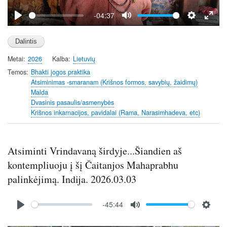
y
-04:37
P
M
S
E
l
u
e
n
a
t
t
t
Metai
2026
Kalba
Lietuvių
y
e
t
e
i
r
Temos
Bhakti jogos praktika
Atsiminimas -smaranam (Krišnos formos, savybių, žaidimų)
n
f
Malda
g
u
Dvasinis pasaulis/asmenybės
s
l
Krišnos inkarnacijos, pavidalai (Rama, Narasimhadeva, etc)
l
s
c
Atsiminti Vrindavaną širdyje...Šiandien aš
r
kontempliuoju į šį Čaitanjos Mahaprabhu
e
e
palinkėjimą. Indija. 2026.03.03
n
Audio
-45:44
file
P
M
S
l
u
e