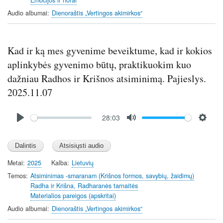
Emocijos ir norai
s
Audio albumai
Dienoraštis „Vertingos akimirkos“
Kad ir ką mes gyvenime beveiktume, kad ir kokios
aplinkybės gyvenimo būtų, praktikuokim kuo
dažniau Radhos ir Krišnos atsiminimą. Pajieslys.
2025.11.07
Audio
28:03
file
P
M
S
l
u
e
a
t
t
y
e
t
Metai
2025
Kalba
Lietuvių
i
Temos
Atsiminimas -smaranam (Krišnos formos, savybių, žaidimų)
n
Radha ir Krišna, Radharanės tarnaitės
Materialios pareigos (apskritai)
g
s
Audio albumai
Dienoraštis „Vertingos akimirkos“