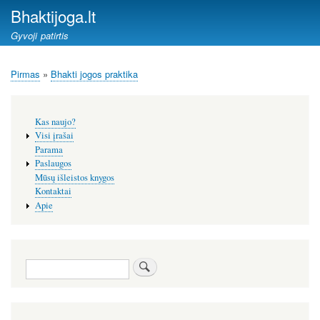
Pereiti
Bhaktijoga.lt
į
Gyvoji patirtis
pagrindinį
turinį
Pirmas
Bhakti jogos praktika
Kelias
Šoninis
Kas naujo?
meniu
Visi įrašai
Parama
Paslaugos
Mūsų išleistos knygos
Kontaktai
Apie
Paieška