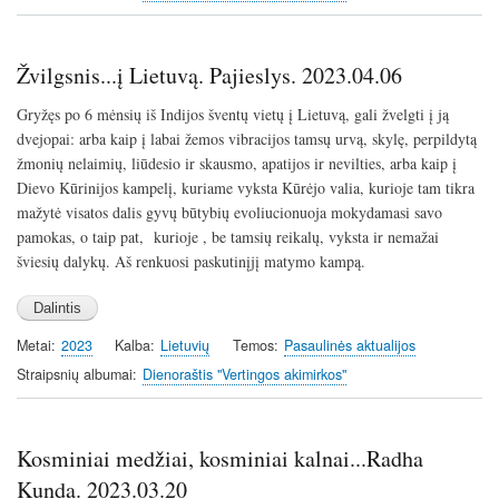
Žvilgsnis...į Lietuvą. Pajieslys. 2023.04.06
Gryžęs po 6 mėnsių iš Indijos šventų vietų į Lietuvą, gali žvelgti į ją
dvejopai: arba kaip į labai žemos vibracijos tamsų urvą, skylę, perpildytą
žmonių nelaimių, liūdesio ir skausmo, apatijos ir nevilties, arba kaip į
Dievo Kūrinijos kampelį, kuriame vyksta Kūrėjo valia, kurioje tam tikra
mažytė visatos dalis gyvų būtybių evoliucionuoja mokydamasi savo
pamokas, o taip pat, kurioje , be tamsių reikalų, vyksta ir nemažai
šviesių dalykų. Aš renkuosi paskutinįjį matymo kampą.
Metai
2023
Kalba
Lietuvių
Temos
Pasaulinės aktualijos
Straipsnių albumai
Dienoraštis "Vertingos akimirkos"
Kosminiai medžiai, kosminiai kalnai...Radha
Kunda. 2023.03.20