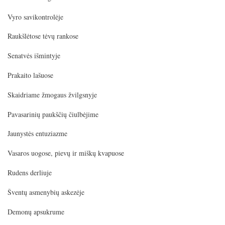
Vyro savikontrolėje
Raukšlėtose tėvų rankose
Senatvės išmintyje
Prakaito lašuose
Skaidriame žmogaus žvilgsnyje
Pavasarinių paukščių čiulbėjime
Jaunystės entuziazme
Vasaros uogose, pievų ir miškų kvapuose
Rudens derliuje
Šventų asmenybių askezėje
Demonų apsukrume