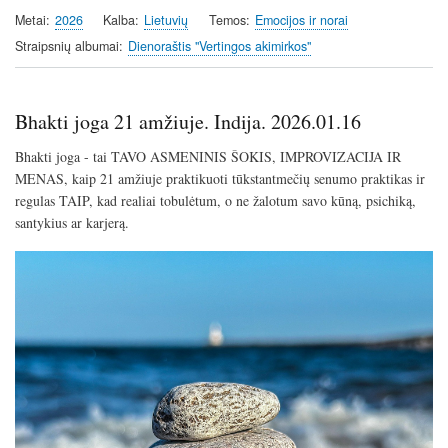
Metai
2026
Kalba
Lietuvių
Temos
Emocijos ir norai
Straipsnių albumai
Dienoraštis "Vertingos akimirkos"
Bhakti joga 21 amžiuje. Indija. 2026.01.16
Bhakti joga - tai TAVO ASMENINIS ŠOKIS, IMPROVIZACIJA IR
MENAS, kaip 21 amžiuje praktikuoti tūkstantmečių senumo praktikas ir
regulas TAIP, kad realiai tobulėtum, o ne žalotum savo kūną, psichiką,
santykius ar karjerą.
Image