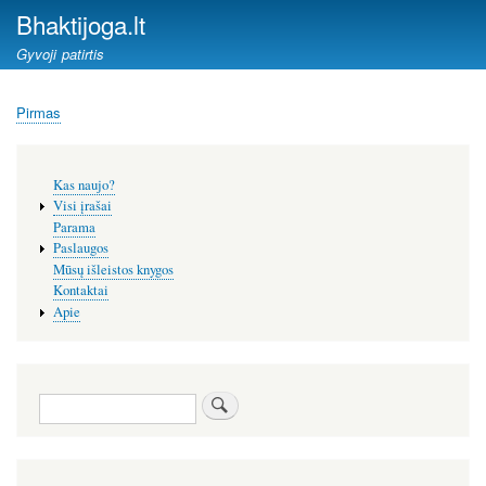
Pereiti
Bhaktijoga.lt
į
Gyvoji patirtis
pagrindinį
turinį
Pirmas
Kelias
Šoninis
Kas naujo?
meniu
Visi įrašai
Parama
Paslaugos
Mūsų išleistos knygos
Kontaktai
Apie
Paieška