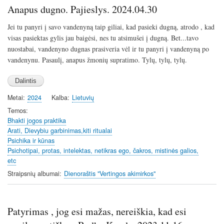
Anapus dugno. Pajieslys. 2024.04.30
Jei tu panyri į savo vandenyną taip giliai, kad pasieki dugną, atrodo , kad
visas pasiektas gylis jau baigėsi, nes tu atsimušei į dugną. Bet...tavo
nuostabai, vandenyno dugnas prasiveria vėl ir tu panyri į vandenyną po
vandenynu. Pasaulį, anapus žmonių supratimo. Tylų, tylų, tylų.
Metai
2024
Kalba
Lietuvių
Temos
Bhakti jogos praktika
Arati, Dievybiu garbinimas,kiti ritualai
Psichika ir kūnas
Psichotipai, protas, intelektas, netikras ego, čakros, mistinės galios,
etc
Straipsnių albumai
Dienoraštis "Vertingos akimirkos"
Patyrimas , jog esi mažas, nereiškia, kad esi