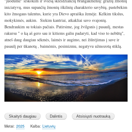
"juodume" ieškokim ir šviesą skleidžiančių brangakmenių: gražių žmonių
iniciatyvų, mus supančių žmonių iškilnių charakterio savybių, pastebėkim
kito žmogaus talentus, kurie yra Dievo apraiška žemėje. Kelkim tikslus,
mokykimės, aukim. Siekim kantriai, atkakliai savo svajonių.
Bendraukim su tokiais pačiais. Patirsime, jog žvilgsnis į pasaulį, mestas
rakursu " o ką aš gero sau ir kitiems galiu padaryti, kad viso to nebūtų",
atneš daug daugiau sėkmės, laimės ir augimo, nei žiūrėjimas į save ir
pasaulį per ūkanotą , baimėmis, pesimizmu, negatyvu užmozotą stiklą.
Image
Metai
2025
Kalba
Lietuvių