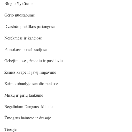
Blogio šlykštume
Gėrio nuostabume
Dvasinės praktikos pastangose
Nesekmėse ir kančiose
Pamokose ir realizacijose
Gebėjimuose , žmonių ir pusdievių
Žemės kvape ir javų lingavime
Kaimo obuolyje senolio rankose
Miškų ir girių tankume
Begaliniam Dangaus skliaute
Žmogaus baimėse ir drąsoje
Tiesoje