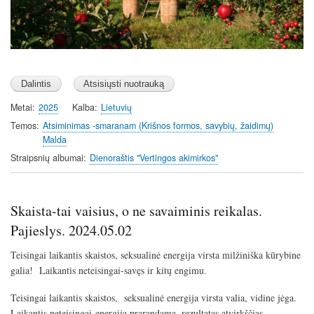
Metai
2025
Kalba
Lietuvių
Temos
Atsiminimas -smaranam (Krišnos formos, savybių, žaidimų)
Malda
Straipsnių albumai
Dienoraštis "Vertingos akimirkos"
Skaista-tai vaisius, o ne savaiminis reikalas.
Pajieslys. 2024.05.02
Teisingai laikantis skaistos, seksualinė energija virsta milžiniška kūrybine
galia! Laikantis neteisingai-savęs ir kitų engimu.
Teisingai laikantis skaistos, seksualinė energija virsta valia, vidine jėga.
Laikantis neteisingai-energija prarandama, rezultatas atvirkščias.