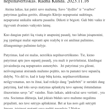
nepilnavertiškas. Radha Kunda. 2023.11.16
Ateina laikas, kai patiri savo mažumą. Savo "dydžio" ir "svarbos"
patyrimas įgalina gerėtis, džiaugtis Kūrėjo nepaprastai sudėtingu,
nepaprastai unikaliu sukurtu pasauliu. Dėkoti ir bėgioti. Gali būti vaiku ir
išgyventi dvasinės vaikystės laimę.
Kuo daugiau patiri šią visatą ir anapusinį pasaulį, tuo labiau įsisąmonini,
jog ypatingai mažai supranti apie realybę ir esi amžinai pažinimo,
džiaugsmingo pažinimo kelyje.
Patyrimas, kad esi mažas, nereiškia nepilnavertiškumo. Tie, kieno
patyrimai apie juos supantį pasaulį, yra maži ir paviršutiniai, klaidingai
įsivaizduoja esą nepaprastos asmenybės. Jei patyrimai yra gilesni,
neišvengiamai atsiranda mažumo pojūtis, nes tu pamatei tave supančią
didybę. Vis dėl to, kad ir kaip būtų keista, nepilnavertiškumas
neišgyvenamas, nes tu žinai, kad reikėjo daug "padirbėti" ir surinkti daug
patyrimų, kad toks savęs matymas aplankytų tavo sąmonę išstumdamas
iliuzorinius savęs "aš" vaizdus. Šiais laikais, adekvačiai save vertinti , yra
reta. Sociumas diktuoja, kad jokiais būdais savo mažumo negalima
pripažinti, nes tave sutryps aplinkiniai. Bet ar kas nors gali sutrypti
žmogų, teisingai matantį savo padėtį pasaulyje ? Niekas.