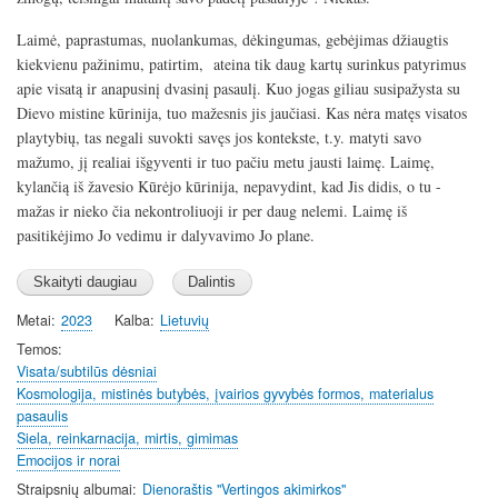
Laimė, paprastumas, nuolankumas, dėkingumas, gebėjimas džiaugtis
kiekvienu pažinimu, patirtim, ateina tik daug kartų surinkus patyrimus
apie visatą ir anapusinį dvasinį pasaulį. Kuo jogas giliau susipažysta su
Dievo mistine kūrinija, tuo mažesnis jis jaučiasi. Kas nėra matęs visatos
playtybių, tas negali suvokti savęs jos kontekste, t.y. matyti savo
mažumo, jį realiai išgyventi ir tuo pačiu metu jausti laimę. Laimę,
kylančią iš žavesio Kūrėjo kūrinija, nepavydint, kad Jis didis, o tu -
mažas ir nieko čia nekontroliuoji ir per daug nelemi. Laimę iš
pasitikėjimo Jo vedimu ir dalyvavimo Jo plane.
Metai
2023
Kalba
Lietuvių
Temos
Visata/subtilūs dėsniai
Kosmologija, mistinės butybės, įvairios gyvybės formos, materialus
pasaulis
Siela, reinkarnacija, mirtis, gimimas
Emocijos ir norai
Straipsnių albumai
Dienoraštis "Vertingos akimirkos"