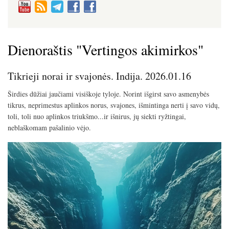
Dienoraštis "Vertingos akimirkos"
Tikrieji norai ir svajonės. Indija. 2026.01.16
Širdies dūžiai jaučiami visiškoje tyloje. Norint išgirst savo asmenybės
tikrus, neprimestus aplinkos norus, svajones, išmintinga nerti į savo vidų,
toli, toli nuo aplinkos triukšmo...ir išnirus, jų siekti ryžtingai,
neblaškomam pašalinio vėjo.
Image