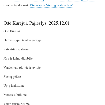
Straipsnių albumai
Dienoraštis "Vertingos akimirkos"
Odė Kūrėjui. Pajieslys. 2025.12.01
Odė Kūrėjui
Dievas slypi Gamtos grožyje
Pašvaistės spalvose
Jūrų ir kalnų didybėje
Vandenyno plotyje ir gylyje
Slėnių gėlėse
Upių lankstume
Moters subtilume
Vaiko žaismingume