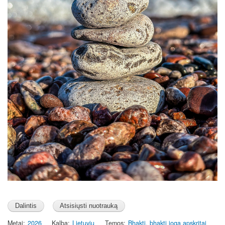
Metai
2026
Kalba
Lietuvių
Temos
Bhakti, bhakti joga apskritai