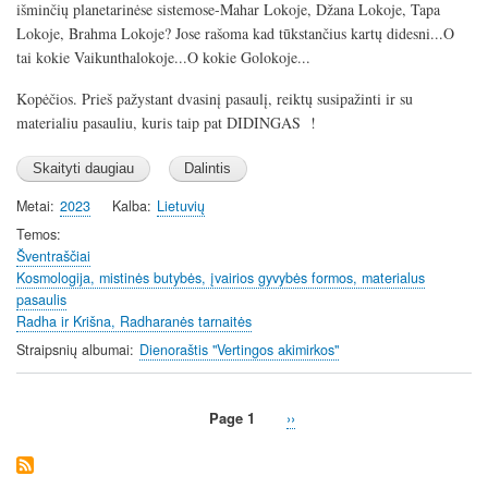
išminčių planetarinėse sistemose-Mahar Lokoje, Džana Lokoje, Tapa
Lokoje, Brahma Lokoje? Jose rašoma kad tūkstančius kartų didesni...O
tai kokie Vaikunthalokoje...O kokie Golokoje...
Kopėčios. Prieš pažystant dvasinį pasaulį, reiktų susipažinti ir su
materialiu pasauliu, kuris taip pat DIDINGAS !
Metai
2023
Kalba
Lietuvių
Temos
Šventraščiai
Kosmologija, mistinės butybės, įvairios gyvybės formos, materialus
pasaulis
Radha ir Krišna, Radharanės tarnaitės
Straipsnių albumai
Dienoraštis "Vertingos akimirkos"
Page 1
Next
››
Pagination
page