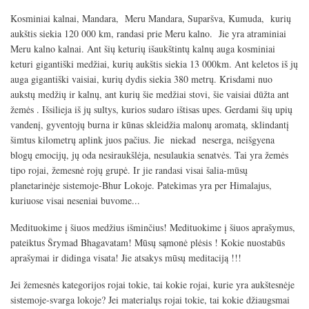
Kosminiai kalnai, Mandara, Meru Mandara, Suparšva, Kumuda, kurių
aukštis siekia 120 000 km, randasi prie Meru kalno. Jie yra atraminiai
Meru kalno kalnai. Ant šių keturių išaukštintų kalnų auga kosminiai
keturi gigantiški medžiai, kurių aukštis siekia 13 000km. Ant keletos iš jų
auga gigantiški vaisiai, kurių dydis siekia 380 metrų. Krisdami nuo
aukstų medžių ir kalnų, ant kurių šie medžiai stovi, šie vaisiai dūžta ant
žemės . Išsilieja iš jų sultys, kurios sudaro ištisas upes. Gerdami šių upių
vandenį, gyventojų burna ir kūnas skleidžia malonų aromatą, sklindantį
šimtus kilometrų aplink juos pačius. Jie niekad neserga, neišgyena
blogų emocijų, jų oda nesiraukšlėja, nesulaukia senatvės. Tai yra žemės
tipo rojai, žemesnė rojų grupė. Ir jie randasi visai šalia-mūsų
planetarinėje sistemoje-Bhur Lokoje. Patekimas yra per Himalajus,
kuriuose visai neseniai buvome...
Medituokime į šiuos medžius išminčius! Medituokime į šiuos aprašymus,
pateiktus Šrymad Bhagavatam! Mūsų sąmonė plėsis ! Kokie nuostabūs
aprašymai ir didinga visata! Jie atsakys mūsų meditaciją !!!
Jei žemesnės kategorijos rojai tokie, tai kokie rojai, kurie yra aukštesnėje
sistemoje-svarga lokoje? Jei materialųs rojai tokie, tai kokie džiaugsmai