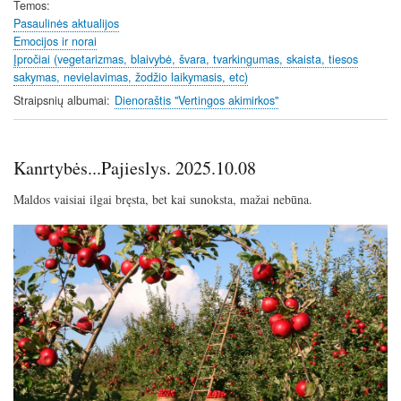
Temos
Pasaulinės aktualijos
Emocijos ir norai
Įpročiai (vegetarizmas, blaivybė, švara, tvarkingumas, skaista, tiesos
sakymas, nevielavimas, žodžio laikymasis, etc)
Straipsnių albumai
Dienoraštis "Vertingos akimirkos"
Kanrtybės...Pajieslys. 2025.10.08
Maldos vaisiai ilgai bręsta, bet kai sunoksta, mažai nebūna.
Image