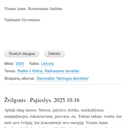
Visame kame, Kosminiame žaidime
Vadinamu Gyvenimas.
Metai
2025
Kalba
Lietuvių
Temos
Radha ir Krišna, Radharanės tarnaitės
Straipsnių albumai
Dienoraštis "Vertingos akimirkos"
Žvilgsnis . Pajieslys. 2025.10.16
Aplink daug tamsos. Netiesa, patyčios, kritika, susiskaldymas,
manipuliacijos, išskaičiavimai, prievarta, etc. Tokiais laikais, svarbu, kur
meti savo žvilgnį, kur koncentruoji savo energiją. Visame šiame