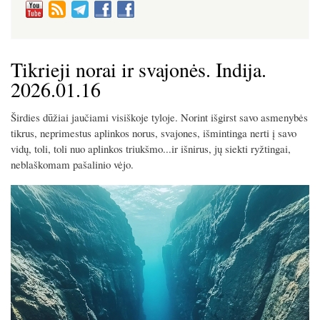
Tikrieji norai ir svajonės. Indija.
2026.01.16
Širdies dūžiai jaučiami visiškoje tyloje. Norint išgirst savo asmenybės
tikrus, neprimestus aplinkos norus, svajones, išmintinga nerti į savo
vidų, toli, toli nuo aplinkos triukšmo...ir išnirus, jų siekti ryžtingai,
neblaškomam pašalinio vėjo.
Image