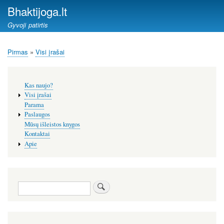
Pereiti
Bhaktijoga.lt
į
Gyvoji patirtis
pagrindinį
turinį
Pirmas
Visi įrašai
Kelias
Šoninis
Kas naujo?
meniu
Visi įrašai
Parama
Paslaugos
Mūsų išleistos knygos
Kontaktai
Apie
Paieška