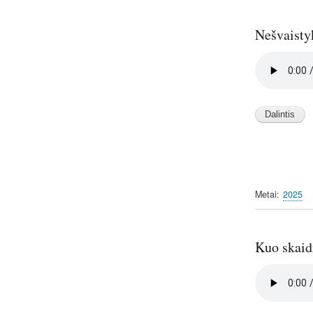
Nešvaistyk
Audio
file
Metai
2025
Kuo skaidr
Audio
file