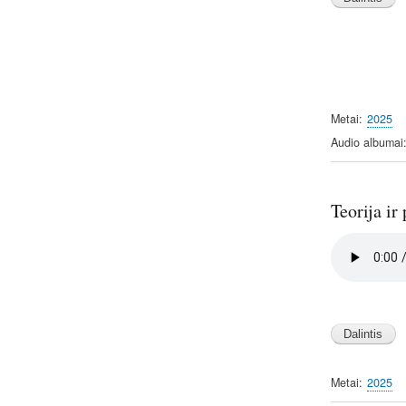
Metai
2025
Audio albumai
Teorija ir
Audio
file
Image
Metai
2025