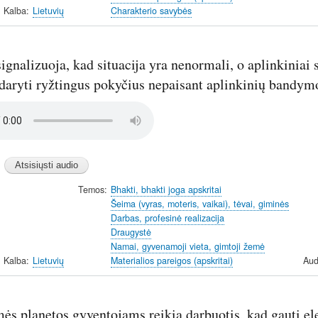
Kalba
Lietuvių
Charakterio savybės
signalizuoja, kad situacija yra nenormali, o aplinkiniai s
daryti ryžtingus pokyčius nepaisant aplinkinių bandymo
Temos
Bhakti, bhakti joga apskritai
Šeima (vyras, moteris, vaikai), tėvai, giminės
Darbas, profesinė realizacija
Draugystė
Namai, gyvenamoji vieta, gimtoji žemė
Kalba
Lietuvių
Materialios pareigos (apskritai)
Aud
s planetos gyventojams reikia darbuotis, kad gauti ele