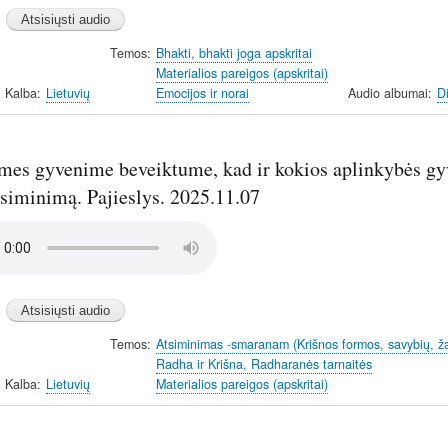
Temos
Bhakti, bhakti joga apskritai
Materialios pareigos (apskritai)
Kalba
Lietuvių
Emocijos ir norai
Audio albumai
D
 mes gyvenime beveiktume, kad ir kokios aplinkybės g
tsiminimą. Pajieslys. 2025.11.07
Temos
Atsiminimas -smaranam (Krišnos formos, savybių, ž
Radha ir Krišna, Radharanės tarnaitės
Kalba
Lietuvių
Materialios pareigos (apskritai)