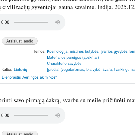
 civilizacijų gyventojai gauna savaime. Indija. 2025.12
Temos
Kosmologija, mistinės butybės, įvairios gyvybės for
Materialios pareigos (apskritai)
Charakterio savybės
Kalba
Lietuvių
Įpročiai (vegetarizmas, blaivybė, švara, tvarkinguma
Dienoraštis „Vertingos akimirkos“
printi savo pirmąją čakrą, svarbu su meile prižiūrėti ma