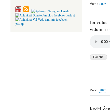
Metai
2026
Jei vidus 
vidumi ir 
Audio
file
Metai
2025
Kodėl Žemė