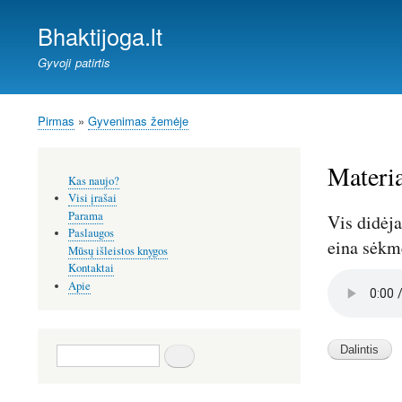
Bhaktijoga.lt
Gyvoji patirtis
Pirmas
Gyvenimas žemėje
Kelias
Materia
Šoninis
Kas naujo?
meniu
Visi įrašai
Parama
Vis didėja
Paslaugos
eina sėkmė
Mūsų išleistos knygos
Kontaktai
Audio
Apie
file
Paieška