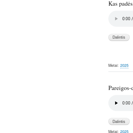
Kas padės 
Audio
file
Metai
2025
Pareigos-
Audio
file
Metai
2025