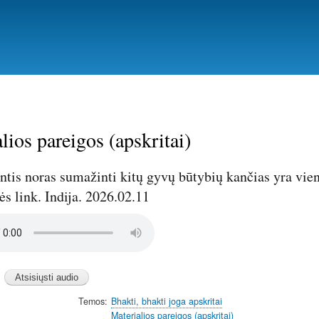
Pereiti
į
pagrindinį
turinį
lios pareigos (apskritai)
ntis noras sumažinti kitų gyvų būtybių kančias yra vien
s link. Indija. 2026.02.11
Temos
Bhakti, bhakti joga apskritai
Materialios pareigos (apskritai)