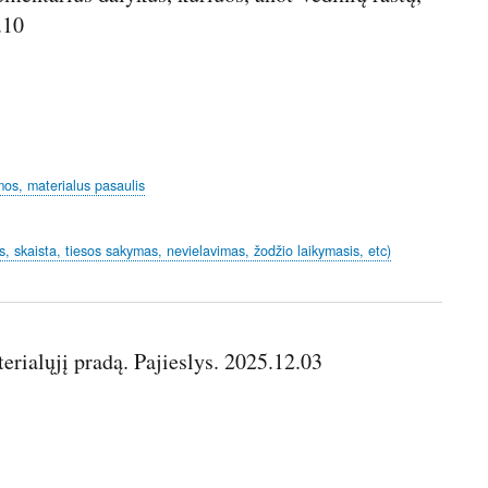
.10
mos, materialus pasaulis
s, skaista, tiesos sakymas, nevielavimas, žodžio laikymasis, etc)
terialųjį pradą. Pajieslys. 2025.12.03