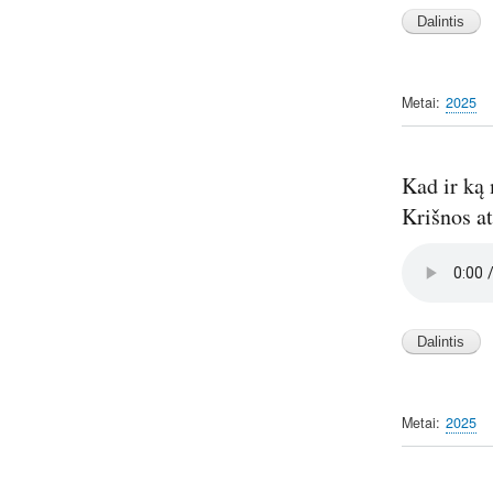
Metai
2025
Kad ir ką
Krišnos a
Audio
file
Metai
2025