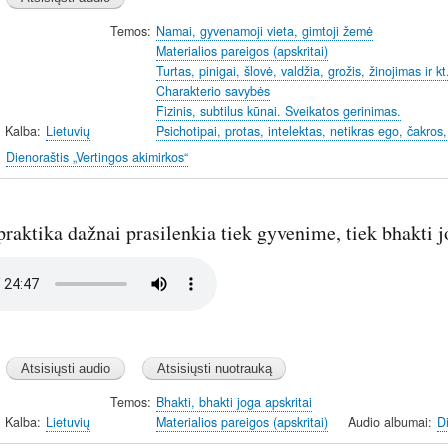
Temos
Namai, gyvenamoji vieta, gimtoji žemė
Materialios pareigos (apskritai)
Turtas, pinigai, šlovė, valdžia, grožis, žinojimas ir k
Charakterio savybės
Fizinis, subtilus kūnai. Sveikatos gerinimas.
Kalba
Lietuvių
Psichotipai, protas, intelektas, netikras ego, čakros,
Dienoraštis „Vertingos akimirkos“
 praktika dažnai prasilenkia tiek gyvenime, tiek bhakti 
Temos
Bhakti, bhakti joga apskritai
Kalba
Lietuvių
Materialios pareigos (apskritai)
Audio albumai
D