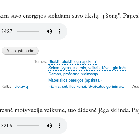
im savo energijos siekdami savo tikslų "į šoną". Pajies
Temos
Bhakti, bhakti joga apskritai
Šeima (vyras, moteris, vaikai), tėvai, giminės
Darbas, profesinė realizacija
Materialios pareigos (apskritai)
Kalba
Lietuvių
Fizinis, subtilus kūnai. Sveikatos gerinimas.
Aud
esnė motyvacija veiksme, tuo didesnė jėga sklinda. Pa