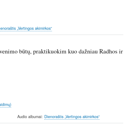
ienoraštis „Vertingos akimirkos“
yvenimo būtų, praktikuokim kuo dažniau Radhos ir
aidimų)
Audio albumai
Dienoraštis „Vertingos akimirkos“