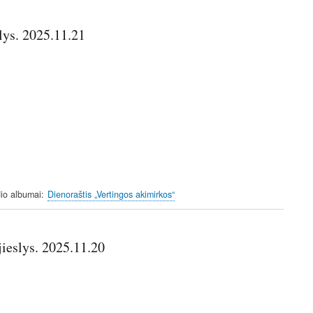
lys. 2025.11.21
io albumai
Dienoraštis „Vertingos akimirkos“
jieslys. 2025.11.20