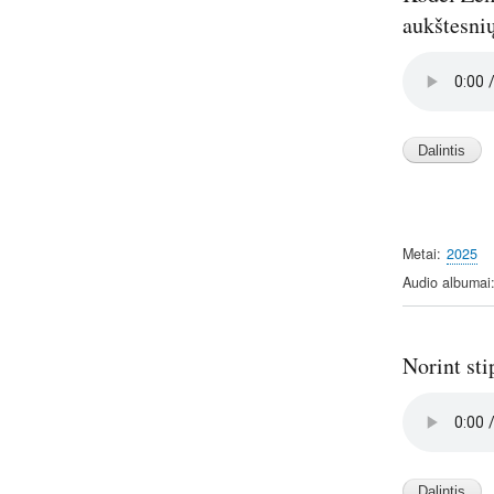
aukštesnių
Audio
file
Metai
2025
Audio albumai
Norint sti
Audio
file