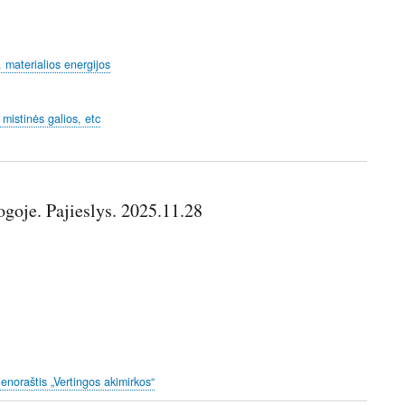
t. materialios energijos
 mistinės galios, etc
jogoje. Pajieslys. 2025.11.28
ienoraštis „Vertingos akimirkos“