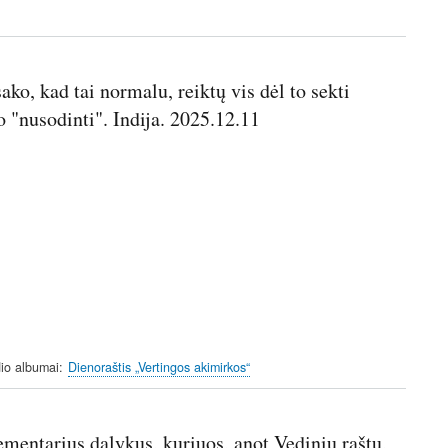
ako, kad tai normalu, reiktų vis dėl to sekti
 "nusodinti". Indija. 2025.12.11
io albumai
Dienoraštis „Vertingos akimirkos“
mentarius dalykus, kuriuos, anot Vedinių raštų,