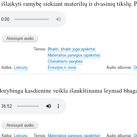
išlaikyti ramybę siekiant materilių ir dvasinių tikslų. 
Temos
Bhakti, bhakti joga apskritai
Materialios pareigos (apskritai)
Charakterio savybės
Kalba
Lietuvių
Emocijos ir norai
Audio albumai
D
dorybinga kasdienine veikla išaukštinama šrymad bhaga
Kalba
Lietuvių
Temos
Materialios pareigos (apskritai)
Audio albumai
D