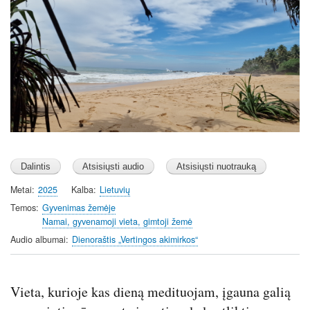
Image
a
t
t
y
e
t
i
n
g
s
Metai
2025
Kalba
Lietuvių
Temos
Gyvenimas žemėje
Namai, gyvenamoji vieta, gimtoji žemė
Audio albumai
Dienoraštis „Vertingos akimirkos“
Vieta, kurioje kas dieną medituojam, įgauna galią