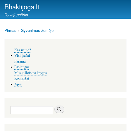
Pereiti
Bhaktijoga.lt
į
Gyvoji patirtis
pagrindinį
turinį
Pirmas
Gyvenimas žemėje
Kelias
Šoninis
Kas naujo?
meniu
Visi įrašai
Parama
Paslaugos
Mūsų išleistos knygos
Kontaktai
Apie
Paieška