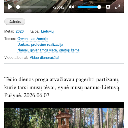
y
-25:42
P
M
S
E
l
u
e
n
a
t
t
t
Metai
2026
Kalba
Lietuvių
y
e
t
e
i
r
Temos
Gyvenimas žemėje
Darbas, profesinė realizacija
n
f
Namai, gyvenamoji vieta, gimtoji žemė
g
u
Video albumai
Video dienoraščiai
s
l
l
s
Tėčio dienos proga atvažiavau pagerbti partizanų,
c
r
kurie tarsi mūsų tėvai, gynė mūsų namus-Lietuvą.
e
Pušynė. 2026.06.07
e
n