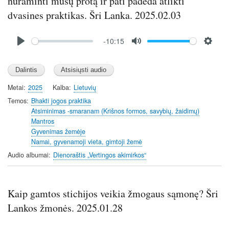
nuraminti mūsų protą ir pati padeda atlikti
dvasines praktikas. Šri Lanka. 2025.02.03
Audio
-10:15
file
P
M
S
l
u
e
a
t
t
y
e
t
Metai
2025
Kalba
Lietuvių
i
Temos
Bhakti jogos praktika
n
Atsiminimas -smaranam (Krišnos formos, savybių, žaidimų)
Mantros
g
Gyvenimas žemėje
s
Namai, gyvenamoji vieta, gimtoji žemė
Audio albumai
Dienoraštis „Vertingos akimirkos“
Kaip gamtos stichijos veikia žmogaus sąmonę? Šri
Lankos žmonės. 2025.01.28
Audio