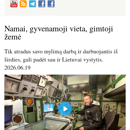
Namai, gyvenamoji vieta, gimtoji
žemė
Tik atradus savo mylimą darbą ir darbuojantis iš
širdies, gali padėt sau ir Lietuvai vystytis.
2026.06.19
P
l
a