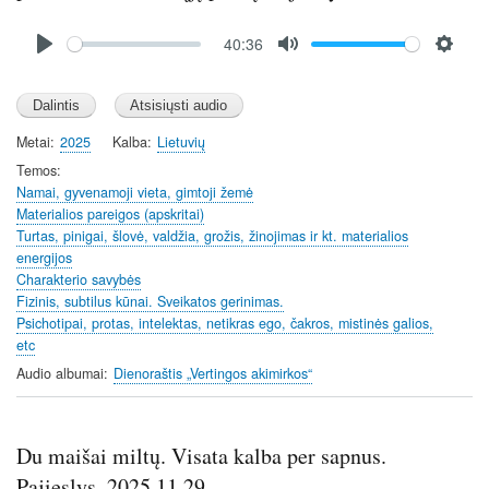
Audio
40:36
file
P
M
S
l
u
e
a
t
t
y
e
t
Metai
2025
Kalba
Lietuvių
i
Temos
n
Namai, gyvenamoji vieta, gimtoji žemė
Materialios pareigos (apskritai)
g
Turtas, pinigai, šlovė, valdžia, grožis, žinojimas ir kt. materialios
s
energijos
Charakterio savybės
Fizinis, subtilus kūnai. Sveikatos gerinimas.
Psichotipai, protas, intelektas, netikras ego, čakros, mistinės galios,
etc
Audio albumai
Dienoraštis „Vertingos akimirkos“
Du maišai miltų. Visata kalba per sapnus.
Pajieslys. 2025.11.29