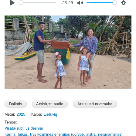
26:29
file
P
M
S
l
u
e
Image
a
t
t
y
e
t
i
n
g
s
Metai
2025
Kalba
Lietuvių
Temos
Visata/subtilūs dėsniai
Karma, laikas, trys kosminės energijos (dorybė, aistra, neišmanymas)