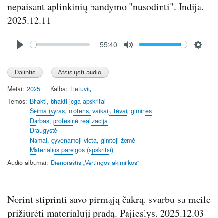
nepaisant aplinkinių bandymo "nusodinti". Indija.
n
2025.12.11
Audio
55:40
file
P
M
S
l
u
e
a
t
t
y
e
t
Metai
2025
Kalba
Lietuvių
i
Temos
Bhakti, bhakti joga apskritai
n
Šeima (vyras, moteris, vaikai), tėvai, giminės
Darbas, profesinė realizacija
g
Draugystė
s
Namai, gyvenamoji vieta, gimtoji žemė
Materialios pareigos (apskritai)
Audio albumai
Dienoraštis „Vertingos akimirkos“
Norint stiprinti savo pirmąją čakrą, svarbu su meile
prižiūrėti materialųjį pradą. Pajieslys. 2025.12.03