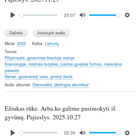
Audio
25:07
file
P
M
S
l
u
e
a
t
t
y
e
t
Metai
2025
Kalba
Lietuvių
i
Temos
n
Piligrimystė, gyvenimas šventoje vietoje
Kosmologija, mistinės butybės, įvairios gyvybės formos, materialus
g
pasaulis
s
Namai, gyvenamoji vieta, gimtoji žemė
Audio albumai
Dienoraštis „Vertingos akimirkos“
Ežiukas rūke. Arba ko galime pasimokyti iš
gyvūnų. Pajieslys. 2025.10.27
Audio
22:39
file
P
M
S