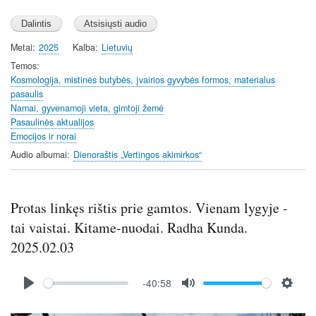
l
u
e
a
t
t
y
e
t
Metai
2025
Kalba
Lietuvių
i
Temos
n
Kosmologija, mistinės butybės, įvairios gyvybės formos, materialus
pasaulis
g
Namai, gyvenamoji vieta, gimtoji žemė
s
Pasaulinės aktualijos
Emocijos ir norai
Audio albumai
Dienoraštis „Vertingos akimirkos“
Protas linkęs rištis prie gamtos. Vienam lygyje -
tai vaistai. Kitame-nuodai. Radha Kunda.
2025.02.03
Audio
-40:58
file
P
M
S
l
u
e