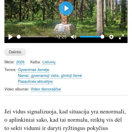
P
l
a
y
-12:25
P
M
S
E
l
u
e
n
a
t
t
t
Metai
2026
Kalba
Lietuvių
y
e
t
e
i
r
Temos
Gyvenimas žemėje
Namai, gyvenamoji vieta, gimtoji žemė
n
f
Pasaulinės aktualijos
g
u
Video albumai
Video dienoraščiai
s
l
l
s
Jei vidus signalizuoja, kad situacija yra nenormali,
c
r
o aplinkiniai sako, kad tai normalu, reiktų vis dėl
e
to sekti vidumi ir daryti ryžtingus pokyčius
e