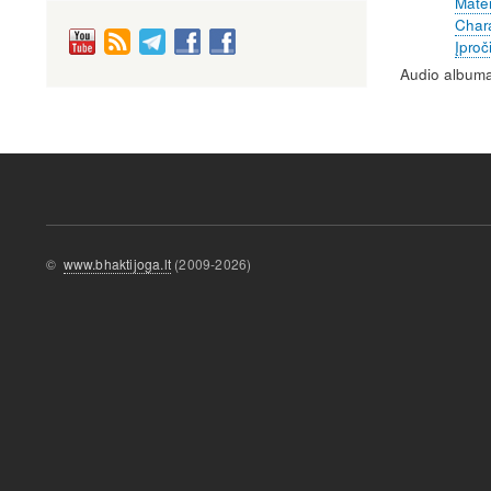
Mater
Char
Įproč
Audio albuma
©
www.bhaktijoga.lt
(2009-2026)