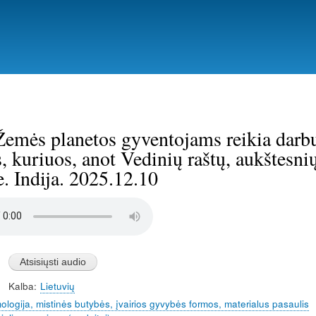
Pereiti
į
pagrindinį
turinį
emės planetos gyventojams reikia darbu
, kuriuos, anot Vedinių raštų, aukštesnių
. Indija. 2025.12.10
Kalba
Lietuvių
logija, mistinės butybės, įvairios gyvybės formos, materialus pasaulis