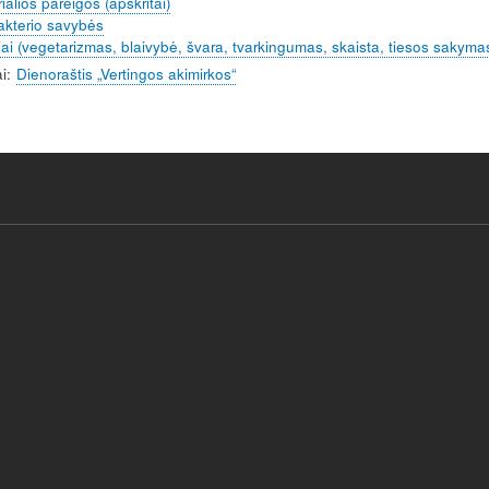
ialios pareigos (apskritai)
akterio savybės
iai (vegetarizmas, blaivybė, švara, tvarkingumas, skaista, tiesos sakymas
i
Dienoraštis „Vertingos akimirkos“