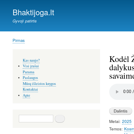
Bhaktijoga.lt
Gyvoji patirtis
Pirmas
Kelias
Kodėl Ž
Šoninis
Kas naujo?
meniu
dalykus
Visi įrašai
Parama
savaime
Paslaugos
Mūsų išleistos knygos
Audio
Kontaktai
file
Apie
Paieška
Metai
2025
Temos
Kosmo