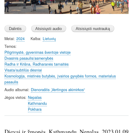
Metai
2024
Kalba
Lietuvių
Temos
Piligrimystė, gyvenimas šventoje vietoje
Dvasinis pasaulis/asmenybės
Radha ir Krišna, Radharanės tarnaitės
Visata/subtilūs dėsniai
Kosmologija, mistinės butybės, įvairios gyvybės formos, materialus
pasaulis
Audio albumai
Dienoraštis „Vertingos akimirkos“
Jėgos vietos
Nepalas
Kathmandu
Pokhara
Dievai ir žmonės. Kathmandu. Nepalas. 2023.01.09