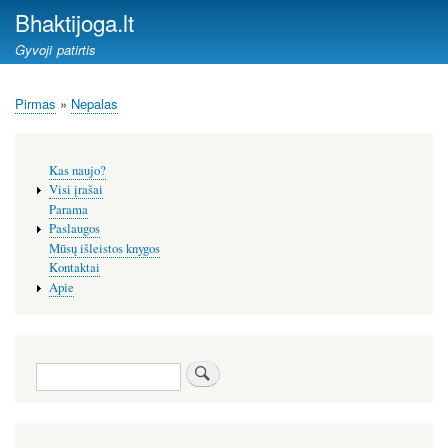
Pereiti
Bhaktijoga.lt
į
Gyvoji patirtis
pagrindinį
turinį
Pirmas
Nepalas
Kelias
Šoninis
Kas naujo?
meniu
Visi įrašai
Parama
Paslaugos
Mūsų išleistos knygos
Kontaktai
Apie
Paieška