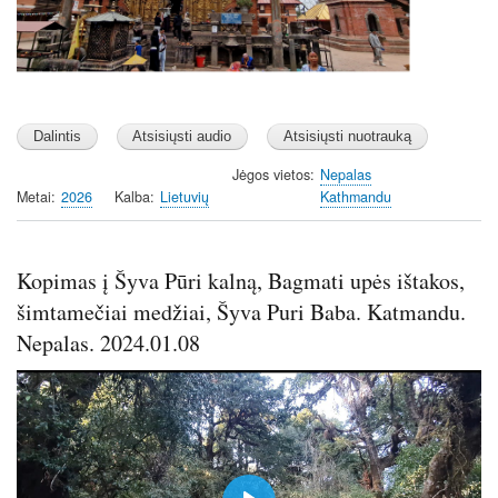
s
Jėgos vietos
Nepalas
Metai
2026
Kalba
Lietuvių
Kathmandu
Kopimas į Šyva Pūri kalną, Bagmati upės ištakos,
šimtamečiai medžiai, Šyva Puri Baba. Katmandu.
Nepalas. 2024.01.08