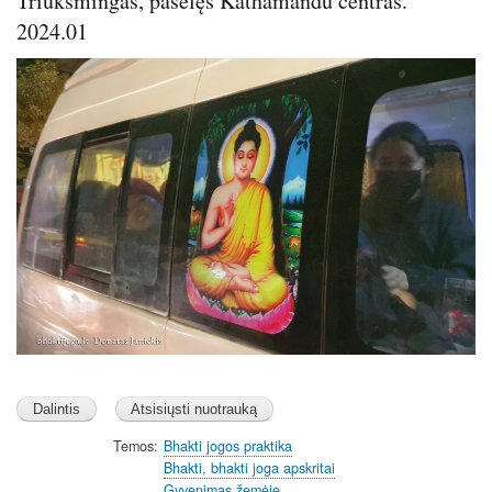
Triukšmingas, pašėlęs Kathamandu centras.
2024.01
Image
Temos
Bhakti jogos praktika
Bhakti, bhakti joga apskritai
Gyvenimas žemėje