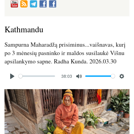
Kathmandu
Sampurna Maharadžą prisiminus...vaišnavas, kurį
po 3 mėnesių pasninko ir maldos susilaukė Višnu
apsilankymo sapne. Radha Kunda. 2026.03.30
Audio
38:03
file
P
M
S
l
u
e
Image
a
t
t
y
e
t
i
n
g
s