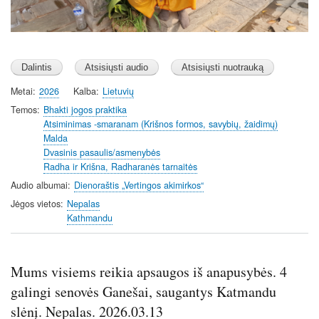
Metai
2026
Kalba
Lietuvių
Temos
Bhakti jogos praktika
Atsiminimas -smaranam (Krišnos formos, savybių, žaidimų)
Malda
Dvasinis pasaulis/asmenybės
Radha ir Krišna, Radharanės tarnaitės
Audio albumai
Dienoraštis „Vertingos akimirkos“
Jėgos vietos
Nepalas
Kathmandu
Mums visiems reikia apsaugos iš anapusybės. 4
galingi senovės Ganešai, saugantys Katmandu
slėnį. Nepalas. 2026.03.13