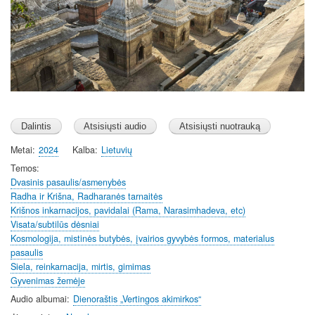
Metai
2024
Kalba
Lietuvių
Temos
Dvasinis pasaulis/asmenybės
Radha ir Krišna, Radharanės tarnaitės
Krišnos inkarnacijos, pavidalai (Rama, Narasimhadeva, etc)
Visata/subtilūs dėsniai
Kosmologija, mistinės butybės, įvairios gyvybės formos, materialus
pasaulis
Siela, reinkarnacija, mirtis, gimimas
Gyvenimas žemėje
Audio albumai
Dienoraštis „Vertingos akimirkos“