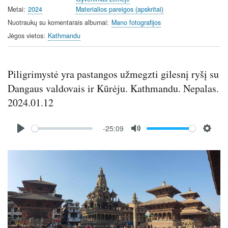
Metai
2024
Materialios pareigos (apskritai)
Nuotraukų su komentarais albumai
Mano fotografijos
Jėgos vietos
Kathmandu
Piligrimystė yra pastangos užmegzti gilesnį ryšį su
Dangaus valdovais ir Kūrėju. Kathmandu. Nepalas.
2024.01.12
Audio
-25:09
file
P
M
S
l
u
e
Image
a
t
t
y
e
t
i
n
g
s