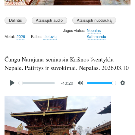
Jėgos vietos
Nepalas
Metai
2026
Kalba
Lietuvių
Kathmandu
Čangu Narajana-seniausia Krišnos šventykla
Nepale. Patirtys ir suvokimai. Nepalas. 2026.03.10
Audio
-43:20
file
P
M
S
l
u
e
Image
a
t
t
y
e
t
i
n
g