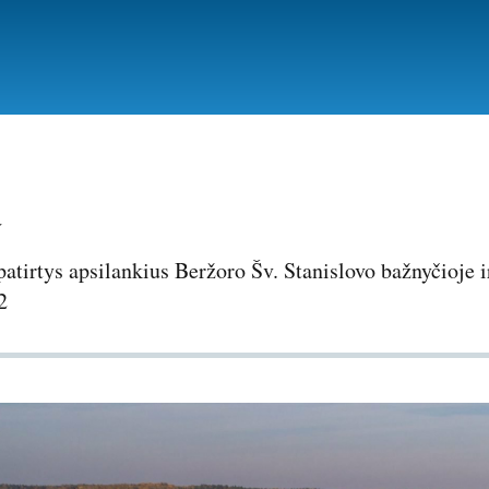
Pereiti
į
pagrindinį
turinį
a
atirtys apsilankius Beržoro Šv. Stanislovo bažnyčioje 
2