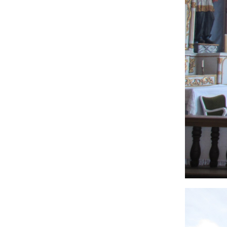
Image