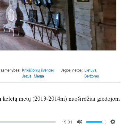
 asmenybės
Krikščionių šventieji
Jėgos vietos
Lietuva
Jėzus, Marija
Beržoras
ten keletą metų (2013-2014m) nuoširdžiai giedojom
19:01
M
S