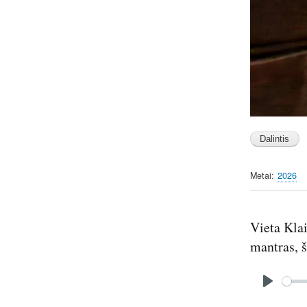
Metai
2026
Vieta Klai
mantras, š
Audio
file
P