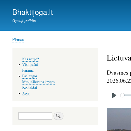
Bhaktijoga.lt
Gyvoji patirtis
Pirmas
Kelias
Lietuv
Šoninis
Kas naujo?
meniu
Visi įrašai
Parama
Dvasinės p
Paslaugos
2026.06.2
Mūsų išleistos knygos
Kontaktai
Audio
Apie
file
P
l
Image
Paieška
a
y