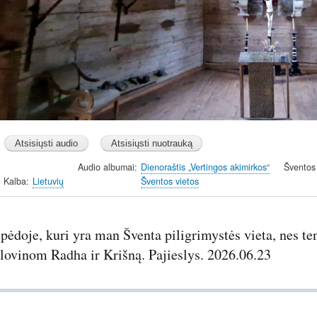
Audio albumai
Dienoraštis „Vertingos akimirkos“
Šventos
Kalba
Lietuvių
Šventos vietos
pėdoje, kuri yra man Šventa piligrimystės vieta, nes 
lovinom Radha ir Krišną. Pajieslys. 2026.06.23