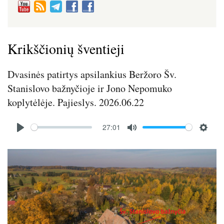
Krikščionių šventieji
Dvasinės patirtys apsilankius Beržoro Šv.
Stanislovo bažnyčioje ir Jono Nepomuko
koplytėlėje. Pajieslys. 2026.06.22
Audio
27:01
file
P
M
S
l
u
e
Image
a
t
t
y
e
t
i
n
g
s