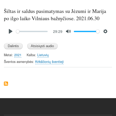
Šiltas ir saldus pasimatymas su Jėzumi ir Marija
po ilgo laiko Vilniaus bažnyčiose. 2021.06.30
Audio
29:29
file
P
M
S
l
u
e
a
t
t
y
e
t
Metai
2021
Kalba
Lietuvių
i
Šventos asmenybės
Krikščionių šventieji
n
g
s