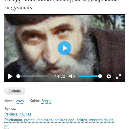
c
su gyvūnais.
r
e
e
n
P
l
a
y
-14:32
P
M
S
E
l
u
e
n
a
t
t
t
Metai
2025
Kalba
Anglų
y
e
t
e
i
r
Temos
Psichika ir kūnas
n
f
Psichotipai, protas, intelektas, netikras ego, čakros, mistinės galios,
g
u
etc
s
l