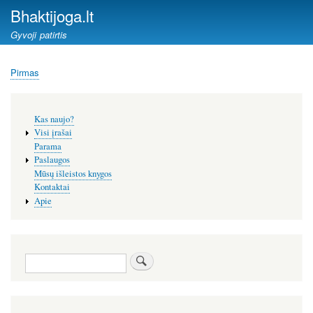
Pereiti
Bhaktijoga.lt
į
Gyvoji patirtis
pagrindinį
turinį
Pirmas
Kelias
Šoninis
Kas naujo?
meniu
Visi įrašai
Parama
Paslaugos
Mūsų išleistos knygos
Kontaktai
Apie
Paieška