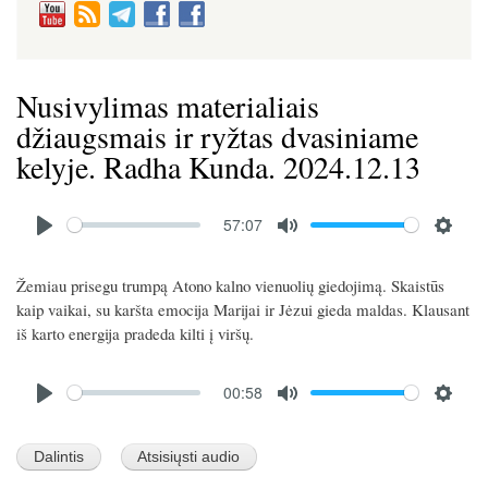
Nusivylimas materialiais
džiaugsmais ir ryžtas dvasiniame
kelyje. Radha Kunda. 2024.12.13
Audio
57:07
file
P
M
S
l
u
e
Žemiau prisegu trumpą Atono kalno vienuolių giedojimą. Skaistūs
a
t
t
kaip vaikai, su karšta emocija Marijai ir Jėzui gieda maldas. Klausant
y
e
t
iš karto energija pradeda kilti į viršų.
i
Audio
n
00:58
file
g
P
M
S
s
l
u
e
a
t
t