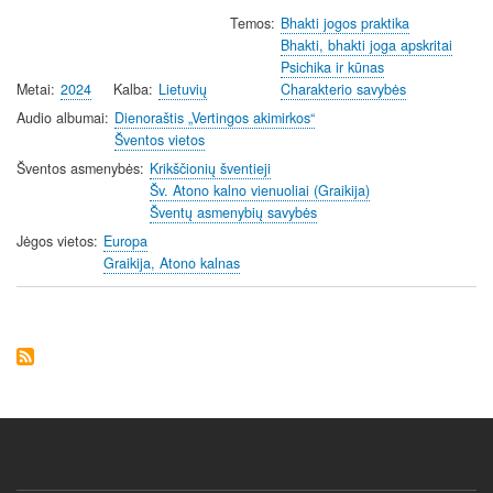
y
e
t
Temos
Bhakti jogos praktika
Bhakti, bhakti joga apskritai
i
Psichika ir kūnas
n
Metai
2024
Kalba
Lietuvių
Charakterio savybės
g
Audio albumai
Dienoraštis „Vertingos akimirkos“
s
Šventos vietos
Šventos asmenybės
Krikščionių šventieji
Šv. Atono kalno vienuoliai (Graikija)
Šventų asmenybių savybės
Jėgos vietos
Europa
Graikija, Atono kalnas