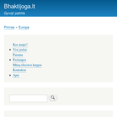
Pereiti
Bhaktijoga.lt
į
Gyvoji patirtis
pagrindinį
turinį
Pirmas
Europa
Kelias
Šoninis
Kas naujo?
meniu
Visi įrašai
Parama
Paslaugos
Mūsų išleistos knygos
Kontaktai
Apie
Paieška