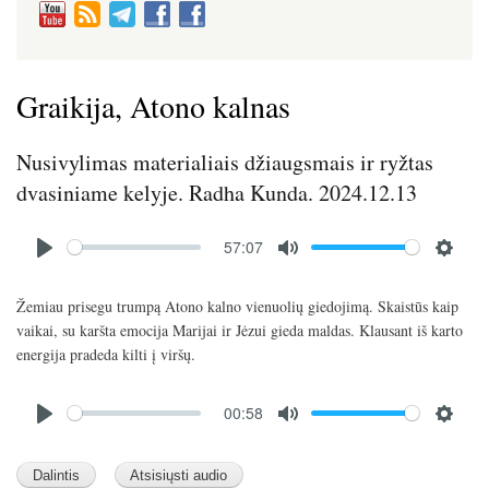
Graikija, Atono kalnas
Nusivylimas materialiais džiaugsmais ir ryžtas
dvasiniame kelyje. Radha Kunda. 2024.12.13
Audio
57:07
file
P
M
S
l
u
e
Žemiau prisegu trumpą Atono kalno vienuolių giedojimą. Skaistūs kaip
a
t
t
vaikai, su karšta emocija Marijai ir Jėzui gieda maldas. Klausant iš karto
y
e
t
energija pradeda kilti į viršų.
i
n
Audio
00:58
file
g
P
M
S
s
l
u
e
a
t
t