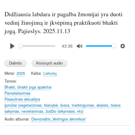
Didžiausia labdara ir pagalba žmonijai yra duoti
vedinį žinojimą ir įkvėpimą praktikuoti bhakti
jogą. Pajieslys. 2025.11.13
Audio
43:36
file
P
M
S
l
u
e
a
t
t
y
e
t
Metai
2025
Kalba
Lietuvių
i
Temos
n
Bhakti, bhakti joga apskritai
Pamokslavimas
g
Pasaulinės aktualijos
s
Įpročiai (vegetarizmas, blaivybė, švara, tvarkingumas, skaista, tiesos
sakymas, nevielavimas, žodžio laikymasis, etc)
Audio albumai
Dienoraštis „Vertingos akimirkos“