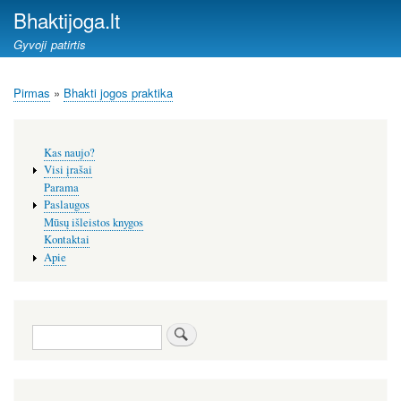
Pereiti
Bhaktijoga.lt
į
Gyvoji patirtis
pagrindinį
turinį
Pirmas
Bhakti jogos praktika
Kelias
Šoninis
Kas naujo?
meniu
Visi įrašai
Parama
Paslaugos
Mūsų išleistos knygos
Kontaktai
Apie
Paieška