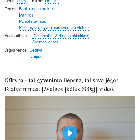
Metai
2026
Kalba
Lietuvių
Temos
Bhakti jogos praktika
Mantros
Pamokslavimas
Piligrimystė, gyvenimas šventoje vietoje
Audio albumai
Dienoraštis „Vertingos akimirkos“
Šventos vietos
Jėgos vietos
Lietuva
Klaipėda
Kūryba - tai gyvenimo liepsna, tai savo jėgos
išlaisvinimas. Įžvalgos įkėlus 600ąjį video.
P