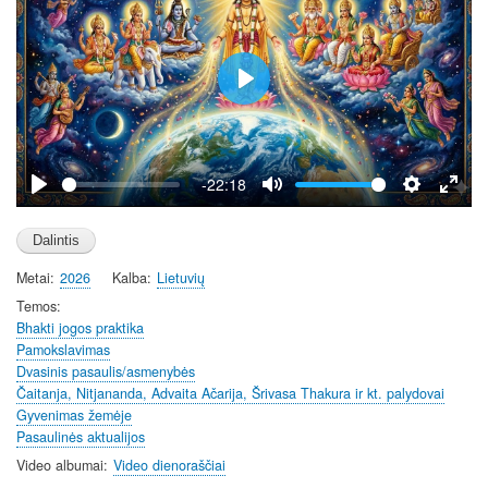
P
l
a
y
-22:18
P
M
S
E
l
u
e
n
a
t
t
t
Metai
2026
Kalba
Lietuvių
y
e
t
e
i
r
Temos
Bhakti jogos praktika
n
f
Pamokslavimas
g
u
Dvasinis pasaulis/asmenybės
s
l
Čaitanja, Nitjananda, Advaita Ačarija, Šrivasa Thakura ir kt. palydovai
l
Gyvenimas žemėje
s
Pasaulinės aktualijos
c
Video albumai
Video dienoraščiai
r