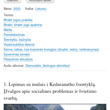
a
t
t
y
e
t
Metai
2023
Kalba
Lietuvių
i
Temos
n
Bhakti jogos praktika
Bhakti, bhakti joga apskritai
g
Malda
s
Pamokslavimas
Šventykla, bažnyčia
Visata/subtilūs dėsniai
Karma, laikas, trys kosminės energijos (dorybė, aistra, neišmanymas)
Gyvenimas žemėje
Pasaulinės aktualijos
Audio albumai
Dienoraštis „Vertingos akimirkos“
1. Lipimas su mulais i Kedaranatho šventyklą.
Įžvalgos apie socialines problemas ir švietimo
svarbą.