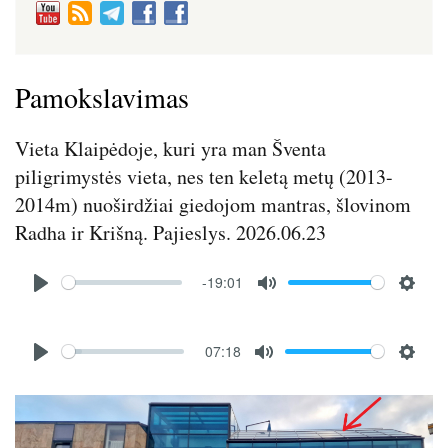
Pamokslavimas
Vieta Klaipėdoje, kuri yra man Šventa
piligrimystės vieta, nes ten keletą metų (2013-
2014m) nuoširdžiai giedojom mantras, šlovinom
Radha ir Krišną. Pajieslys. 2026.06.23
Audio
-19:01
file
P
M
S
l
u
e
Audio
a
t
t
07:18
file
P
M
S
y
e
t
l
u
e
i
Image
a
t
t
n
y
e
t
g