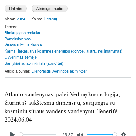
l
u
e
a
t
t
y
e
t
Metai
2024
Kalba
Lietuvių
i
Temos
n
Bhakti jogos praktika
Pamokslavimas
g
Visata/subtilūs dėsniai
s
Karma, laikas, trys kosminės energijos (dorybė, aistra, neišmanymas)
Gyvenimas žemėje
Santykiai su aplinkiniais (apskritai)
Audio albumai
Dienoraštis „Vertingos akimirkos“
Atlanto vandenynas, palei Vedinę kosmologija,
žiūrint iš aukštesnių dimensijų, susijungia su
kosminiu sūraus vandens vandenynu. Tenerifė.
2024.06.04
Audio
25:37
file