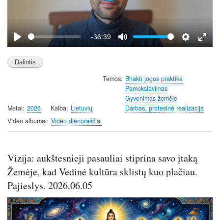
l
a
y
-36:39
P
M
S
E
l
u
e
n
a
t
t
t
Temos
Bhakti jogos praktika
y
e
t
e
Pamokslavimas
i
r
Gyvenimas žemėje
n
f
Metai
2026
Kalba
Lietuvių
Darbas, profesinė realizacija
g
u
Video albumai
Video dienoraščiai
s
l
l
s
Vizija: aukštesnieji pasauliai stiprina savo įtaką
c
Žemėje, kad Vedinė kultūra sklistų kuo plačiau.
r
e
Pajieslys. 2026.06.05
e
n