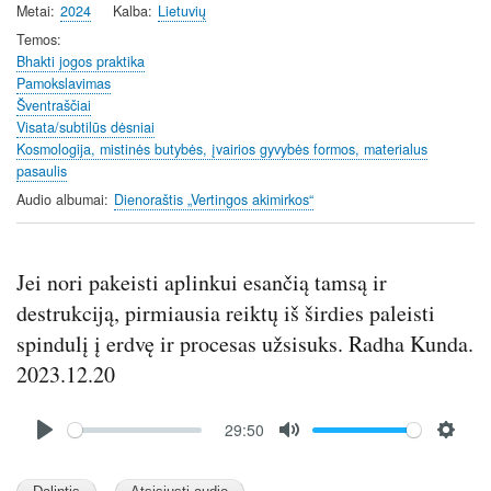
Metai
2024
Kalba
Lietuvių
Temos
Bhakti jogos praktika
Pamokslavimas
Šventraščiai
Visata/subtilūs dėsniai
Kosmologija, mistinės butybės, įvairios gyvybės formos, materialus
pasaulis
Audio albumai
Dienoraštis „Vertingos akimirkos“
Jei nori pakeisti aplinkui esančią tamsą ir
destrukciją, pirmiausia reiktų iš širdies paleisti
spindulį į erdvę ir procesas užsisuks. Radha Kunda.
2023.12.20
Audio
29:50
file
P
M
S
l
u
e