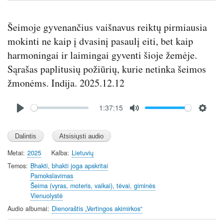
e
e
Šeimoje gyvenančius vaišnavus reiktų pirmiausia
n
mokinti ne kaip į dvasinį pasaulį eiti, bet kaip
harmoningai ir laimingai gyventi šioje žemėje.
Sąrašas paplitusių požiūrių, kurie netinka šeimos
žmonėms. Indija. 2025.12.12
Audio
1:37:15
file
P
M
S
l
u
e
a
t
t
y
e
t
Metai
2025
Kalba
Lietuvių
i
Temos
Bhakti, bhakti joga apskritai
n
Pamokslavimas
Šeima (vyras, moteris, vaikai), tėvai, giminės
g
Vienuolystė
s
Audio albumai
Dienoraštis „Vertingos akimirkos“