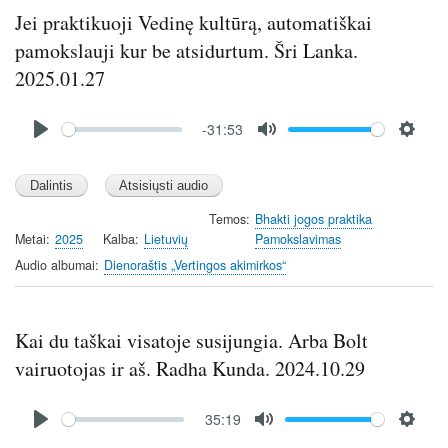
Jei praktikuoji Vedinę kultūrą, automatiškai
pamokslauji kur be atsidurtum. Šri Lanka.
2025.01.27
Audio
-31:53
file
P
M
S
l
u
e
a
t
t
y
e
t
Temos
Bhakti jogos praktika
Metai
2025
Kalba
Lietuvių
Pamokslavimas
i
n
Audio albumai
Dienoraštis „Vertingos akimirkos“
g
s
Kai du taškai visatoje susijungia. Arba Bolt
vairuotojas ir aš. Radha Kunda. 2024.10.29
Audio
35:19
file
P
M
S