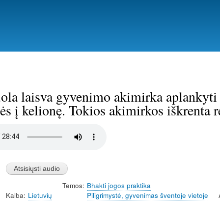
Pereiti
į
pagrindinį
turinį
uola laisva gyvenimo akimirka aplankyti
ės į kelionę. Tokios akimirkos iškrenta 
Temos
Bhakti jogos praktika
Kalba
Lietuvių
Piligrimystė, gyvenimas šventoje vietoje