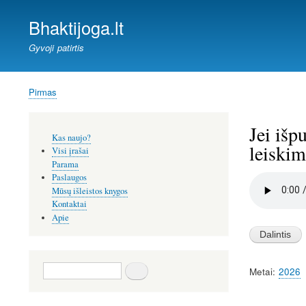
Bhaktijoga.lt
Gyvoji patirtis
Pirmas
Kelias
Jei išp
Šoninis
Kas naujo?
meniu
leiskim
Visi įrašai
Parama
Paslaugos
Audio
file
Mūsų išleistos knygos
Kontaktai
Apie
Paieška
Metai
2026