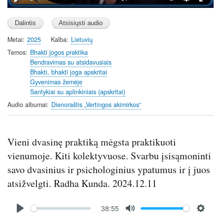
P
M
S
E
l
u
e
n
a
t
t
t
Metai
2025
Kalba
Lietuvių
y
e
t
e
i
r
Temos
Bhakti jogos praktika
Bendravimas su atsidavusiais
n
f
Bhakti, bhakti joga apskritai
g
u
Gyvenimas žemėje
s
l
Santykiai su aplinkiniais (apskritai)
l
Audio albumai
Dienoraštis „Vertingos akimirkos“
s
c
r
Vieni dvasinę praktiką mėgsta praktikuoti
e
vienumoje. Kiti kolektyvuose. Svarbu įsisąmoninti
e
n
savo dvasinius ir psichologinius ypatumus ir į juos
atsižvelgti. Radha Kunda. 2024.12.11
Audio
38:55
file
P
M
S