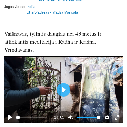
Jėgos vietos
Indija
Uttarpradešas - Vradža Mandala
Vaišnavas, tylintis daugiau nei 43 metus ir
atliekantis meditaciją į Radhą ir Krišną.
Vrindavanas.
P
l
a
y
-04:33
P
M
S
E