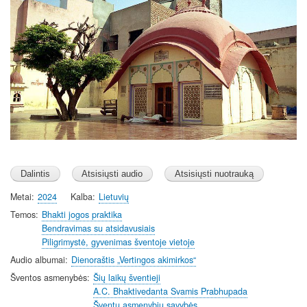
i
n
g
s
Metai
2024
Kalba
Lietuvių
Temos
Bhakti jogos praktika
Bendravimas su atsidavusiais
Piligrimystė, gyvenimas šventoje vietoje
Audio albumai
Dienoraštis „Vertingos akimirkos“
Šventos asmenybės
Šių laikų šventieji
A.C. Bhaktivedanta Svamis Prabhupada
Šventų asmenybių savybės