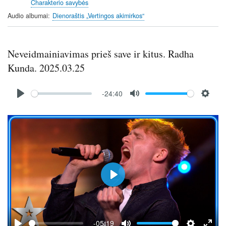
Charakterio savybės
s
Audio albumai
Dienoraštis „Vertingos akimirkos“
Neveidmainiavimas prieš save ir kitus. Radha
Kunda. 2025.03.25
Audio
-24:40
file
P
M
S
l
u
e
a
t
t
y
e
t
i
n
g
P
s
l
a
y
-05:19