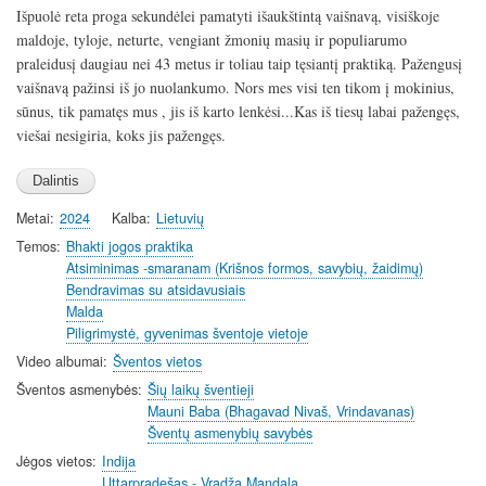
l
u
e
n
Išpuolė reta proga sekundėlei pamatyti išaukštintą vaišnavą, visiškoje
a
t
t
t
maldoje, tyloje, neturte, vengiant žmonių masių ir populiarumo
y
e
t
e
praleidusį daugiau nei 43 metus ir toliau taip tęsiantį praktiką. Pažengusį
i
r
vaišnavą pažinsi iš jo nuolankumo. Nors mes visi ten tikom į mokinius,
n
f
sūnus, tik pamatęs mus , jis iš karto lenkėsi...Kas iš tiesų labai pažengęs,
g
u
viešai nesigiria, koks jis pažengęs.
s
l
l
s
Metai
2024
Kalba
Lietuvių
c
Temos
Bhakti jogos praktika
r
Atsiminimas -smaranam (Krišnos formos, savybių, žaidimų)
e
Bendravimas su atsidavusiais
e
Malda
Piligrimystė, gyvenimas šventoje vietoje
n
Video albumai
Šventos vietos
Šventos asmenybės
Šių laikų šventieji
Mauni Baba (Bhagavad Nivaš, Vrindavanas)
Šventų asmenybių savybės
Jėgos vietos
Indija
Uttarpradešas - Vradža Mandala