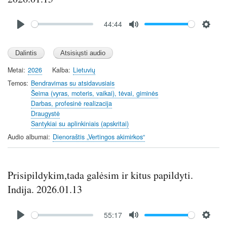
Audio
44:44
file
P
M
S
l
u
e
a
t
t
y
e
t
Metai
2026
Kalba
Lietuvių
i
Temos
Bendravimas su atsidavusiais
n
Šeima (vyras, moteris, vaikai), tėvai, giminės
Darbas, profesinė realizacija
g
Draugystė
s
Santykiai su aplinkiniais (apskritai)
Audio albumai
Dienoraštis „Vertingos akimirkos“
Prisipildykim,tada galėsim ir kitus papildyti.
Indija. 2026.01.13
Audio
55:17
file
P
M
S