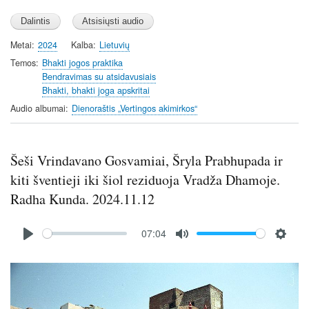
l
u
e
a
t
t
y
e
t
Metai
2024
Kalba
Lietuvių
i
Temos
Bhakti jogos praktika
n
Bendravimas su atsidavusiais
Bhakti, bhakti joga apskritai
g
s
Audio albumai
Dienoraštis „Vertingos akimirkos“
Šeši Vrindavano Gosvamiai, Šryla Prabhupada ir
kiti šventieji iki šiol reziduoja Vradža Dhamoje.
Radha Kunda. 2024.11.12
Audio
07:04
file
P
M
S
l
u
e
Image
a
t
t
y
e
t