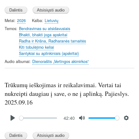
l
u
e
a
t
t
y
e
t
Metai
2026
Kalba
Lietuvių
i
Temos
Bendravimas su atsidavusiais
n
Bhakti, bhakti joga apskritai
Radha ir Krišna, Radharanės tarnaitės
g
Kiti tobulėjimo keliai
s
Santykiai su aplinkiniais (apskritai)
Audio albumai
Dienoraštis „Vertingos akimirkos“
Trūkumų ieškojimas ir reikalavimai. Vertai tai
nukreipti daugiau į save, o ne į aplinką. Pajieslys.
2025.09.16
Audio
42:40
file
P
M
S
l
u
e
a
t
t