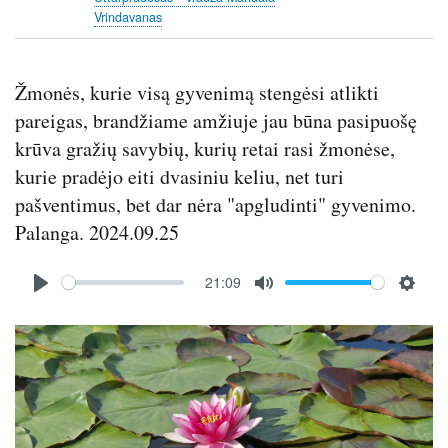
Vrindavanas
Žmonės, kurie visą gyvenimą stengėsi atlikti
pareigas, brandžiame amžiuje jau būna pasipuošę
krūva gražių savybių, kurių retai rasi žmonėse,
kurie pradėjo eiti dvasiniu keliu, net turi
pašventimus, bet dar nėra "apgludinti" gyvenimo.
Palanga. 2024.09.25
Audio
21:09
file
P
M
S
l
u
e
Image
a
t
t
y
e
t
i
n
g