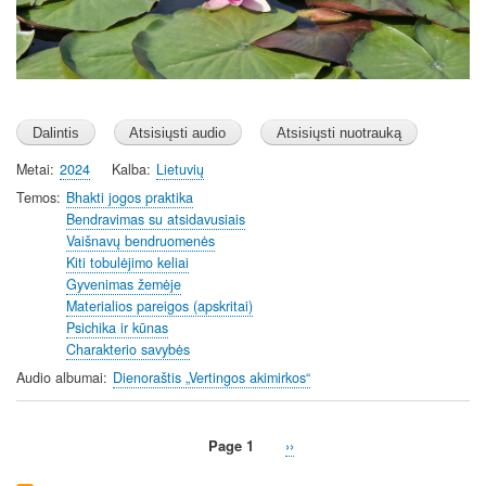
s
Metai
2024
Kalba
Lietuvių
Temos
Bhakti jogos praktika
Bendravimas su atsidavusiais
Vaišnavų bendruomenės
Kiti tobulėjimo keliai
Gyvenimas žemėje
Materialios pareigos (apskritai)
Psichika ir kūnas
Charakterio savybės
Audio albumai
Dienoraštis „Vertingos akimirkos“
Page 1
Next
››
Pagination
page