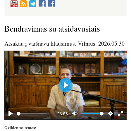
Bendravimas su atsidavusiais
Atsakau į vaišnavų klausimus. Vilnius. 2026.05.30
P
l
a
y
-1:26:56
P
M
S
E
l
u
e
n
Gvildentos temos: