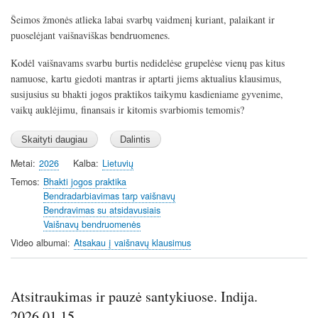
a
t
t
t
Šeimos žmonės atlieka labai svarbų vaidmenį kuriant, palaikant ir
y
e
t
e
puoselėjant vaišnaviškas bendruomenes.
i
r
n
f
Kodėl vaišnavams svarbu burtis nedidelėse grupelėse vienų pas kitus
g
u
namuose, kartu giedoti mantras ir aptarti jiems aktualius klausimus,
s
l
susijusius su bhakti jogos praktikos taikymu kasdieniame gyvenime,
l
vaikų auklėjimu, finansais ir kitomis svarbiomis temomis?
s
c
r
Metai
2026
Kalba
Lietuvių
e
Temos
Bhakti jogos praktika
e
Bendradarbiavimas tarp vaišnavų
n
Bendravimas su atsidavusiais
Vaišnavų bendruomenės
Video albumai
Atsakau į vaišnavų klausimus
Atsitraukimas ir pauzė santykiuose. Indija.
2026.01.15