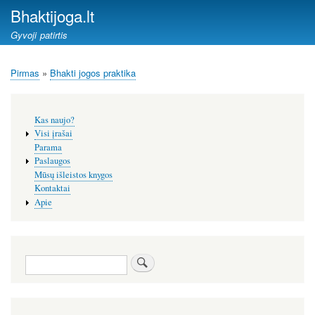
Pereiti
Bhaktijoga.lt
į
Gyvoji patirtis
pagrindinį
turinį
Pirmas
Bhakti jogos praktika
Kelias
Šoninis
Kas naujo?
meniu
Visi įrašai
Parama
Paslaugos
Mūsų išleistos knygos
Kontaktai
Apie
Paieška