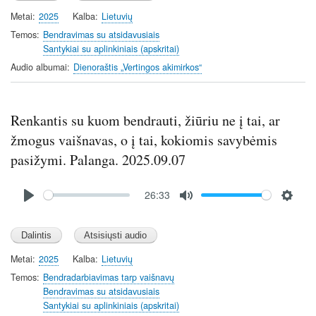
y
e
t
Metai
2025
Kalba
Lietuvių
i
Temos
Bendravimas su atsidavusiais
n
Santykiai su aplinkiniais (apskritai)
g
Audio albumai
Dienoraštis „Vertingos akimirkos“
s
Renkantis su kuom bendrauti, žiūriu ne į tai, ar
žmogus vaišnavas, o į tai, kokiomis savybėmis
pasižymi. Palanga. 2025.09.07
Audio
26:33
file
P
M
S
l
u
e
a
t
t
y
e
t
Metai
2025
Kalba
Lietuvių
i
Temos
Bendradarbiavimas tarp vaišnavų
n
Bendravimas su atsidavusiais
Santykiai su aplinkiniais (apskritai)
g