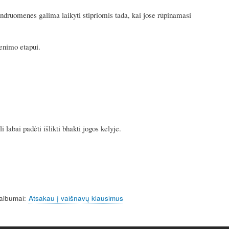
g
u
s
l
ndruomenes galima laikyti stipriomis tada, kai jose rūpinamasi
l
s
enimo etapui.
c
r
e
e
n
labai padėti išlikti bhakti jogos kelyje.
albumai
Atsakau į vaišnavų klausimus