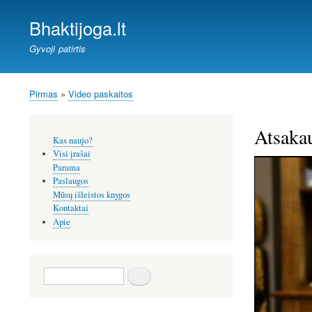
Bhaktijoga.lt
Gyvoji patirtis
Pirmas
Video paskaitos
Kelias
Atsakau
Šoninis
Kas naujo?
meniu
Visi įrašai
Parama
Paslaugos
Mūsų išleistos knygos
Kontaktai
Apie
Paieška