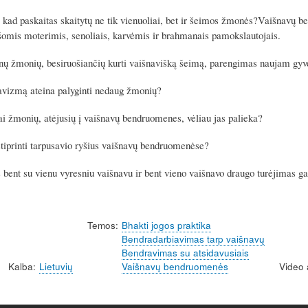
 kad paskaitas skaitytų ne tik vienuoliai, bet ir šeimos žmonės?Vaišnavų be
išomis moterimis, senoliais, karvėmis ir brahmanais pamokslautojais.
ų žmonių, besiruošiančių kurti vaišnavišką šeimą, parengimas naujam gyv
avizmą ateina palyginti nedaug žmonių?
 žmonių, atėjusių į vaišnavų bendruomenes, vėliau jas palieka?
tiprinti tarpusavio ryšius vaišnavų bendruomenėse?
bent su vienu vyresniu vaišnavu ir bent vieno vaišnavo draugo turėjimas gali 
Temos
Bhakti jogos praktika
Bendradarbiavimas tarp vaišnavų
Bendravimas su atsidavusiais
Kalba
Lietuvių
Vaišnavų bendruomenės
Video 