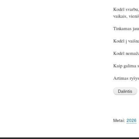
Kodėl svarbu,
vaikais, vien
Tinkamas jaun
Kodėl į vaišn
Kodėl nemažai
Kaip galima s
Artimas ryšys 
Metai
2026