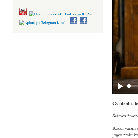
P
l
Gvildentos t
a
Šeimos žmonės
y
Kodėl vaišnava
jogos praktik