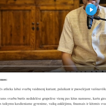
P
l
a
y
emos:
 atlieka labai svarbų vaidmenį kuriant, palaikant ir puoselėjant vaišnavi
ms svarbu burtis nedidelėse grupelėse vienų pas kitus namuose, kartu giedot
os taikymu kasdieniame gyvenime, vaikų auklėjimu, finansais ir kitomis s