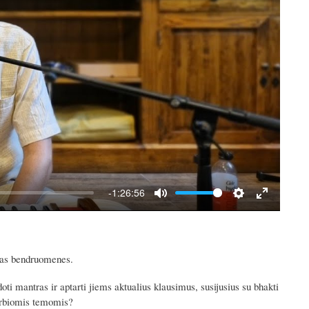
-1:26:56
M
S
E
u
e
n
t
t
t
škas bendruomenes.
e
t
e
i
r
i mantras ir aptarti jiems aktualius klausimus, susijusius su bhakti
n
f
varbiomis temomis?