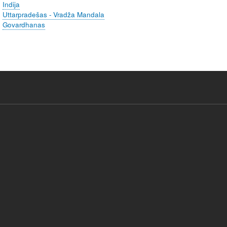
Indija
Uttarpradešas - Vradža Mandala
Govardhanas