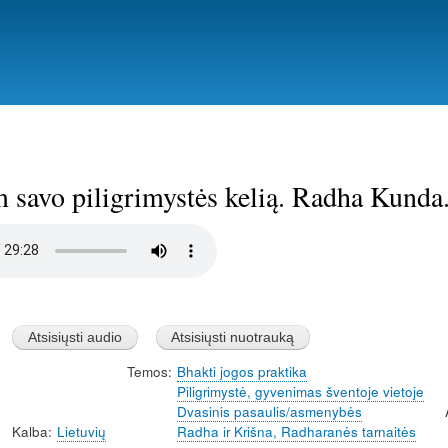
Pereiti
į
pagrindinį
turinį
 savo piligrimystės kelią. Radha Kunda
Temos
Bhakti jogos praktika
Piligrimystė, gyvenimas šventoje vietoje
Dvasinis pasaulis/asmenybės
Kalba
Lietuvių
Radha ir Krišna, Radharanės tarnaitės