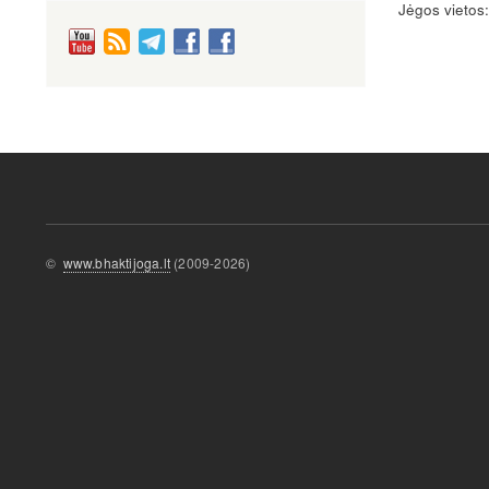
Jėgos vietos
©
www.bhaktijoga.lt
(2009-2026)