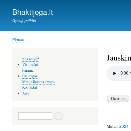
Bhaktijoga.lt
Gyvoji patirtis
Pirmas
Kelias
Jauskim
Šoninis
Kas naujo?
meniu
Visi įrašai
Audio
Parama
file
Paslaugos
Mūsų išleistos knygos
Kontaktai
Image
Apie
Paieška
Metai
2024