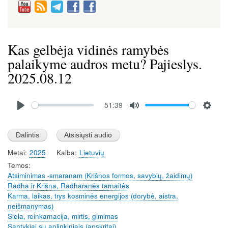
Kas gelbėja vidinės ramybės
palaikyme audros metu? Pajieslys.
2025.08.12
Audio
51:39
file
P
M
S
l
u
e
a
t
t
Metai
2025
Kalba
Lietuvių
y
e
t
Temos
i
Atsiminimas -smaranam (Krišnos formos, savybių, žaidimų)
n
Radha ir Krišna, Radharanės tarnaitės
g
Karma, laikas, trys kosminės energijos (dorybė, aistra,
s
neišmanymas)
Siela, reinkarnacija, mirtis, gimimas
Santykiai su aplinkiniais (apskritai)