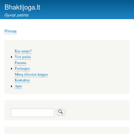
Pereiti
Bhaktijoga.lt
į
Gyvoji patirtis
pagrindinį
turinį
Pirmas
Kelias
Šoninis
Kas naujo?
meniu
Visi įrašai
Parama
Paslaugos
Mūsų išleistos knygos
Kontaktai
Apie
Paieška