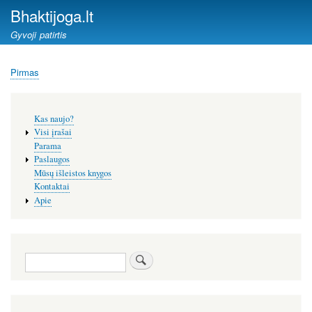
Pereiti
Bhaktijoga.lt
į
Gyvoji patirtis
pagrindinį
turinį
Pirmas
Kelias
Šoninis
Kas naujo?
meniu
Visi įrašai
Parama
Paslaugos
Mūsų išleistos knygos
Kontaktai
Apie
Paieška