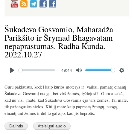
Šukadeva Gosvamio, Maharadža
Parikšito ir Šrymad Bhagavatam
nepaprastumas. Radha Kunda.
2022.10.27
Audio
49:44
file
P
M
S
l
u
e
Guru paklausus, kodėl kaip kurios moterys ir vaikai, pamatę einantį
a
t
t
Šukadeva Gosvamį nuogą, bet virš žemės, tyčiojosi? Guru atsakė,
y
e
t
kad ne visi matė, kad Šukadeva Gosvamis ėjo virš žemės. Tai matė,
tik pažengusios sielos. Kiti jį matė kaip paprastą žmogų, nuogą,
i
einantį ant žemės ir dėl to galvojo, kad jis beprotis.
n
g
s