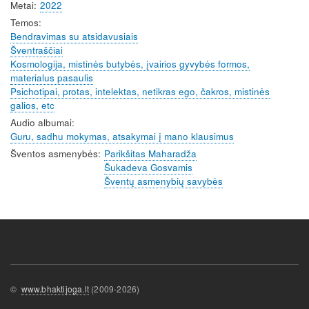
Metai
2022
Temos
Bendravimas su atsidavusiais
Šventraščiai
Kosmologija, mistinės butybės, įvairios gyvybės formos,
materialus pasaulis
Psichotipai, protas, intelektas, netikras ego, čakros, mistinės
galios, etc
Audio albumai
Guru, sadhu mokymas, atsakymai į mano klausimus
Šventos asmenybės
Parikšitas Maharadža
Šukadeva Gosvamis
Šventų asmenybių savybės
©
www.bhaktijoga.lt
(2009-2026)