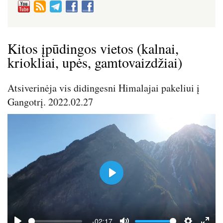
Kitos įpūdingos vietos (kalnai,
kriokliai, upės, gamtovaizdžiai)
Atsiverinėja vis didingesni Himalajai pakeliui į
Gangotrį. 2022.02.27
P
l
a
y
-02:17