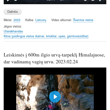
P
M
S
E
l
u
e
n
a
t
t
t
Metai
2023
Kalba
Lietuvių
Video albumai
Šventos vietos
y
e
t
e
i
r
Jėgos vietos
Utarakhandas
n
f
Kitos įpūdingos vietos (kalnai, kriokliai, upės, gamtovaizdžiai)
g
u
s
l
l
Leiskimės į 600m ilgio urvą-tarpeklį Himalajuose,
s
c
dar vadinamą vagių urvu. 2023.02.24
r
e
e
n
P
l