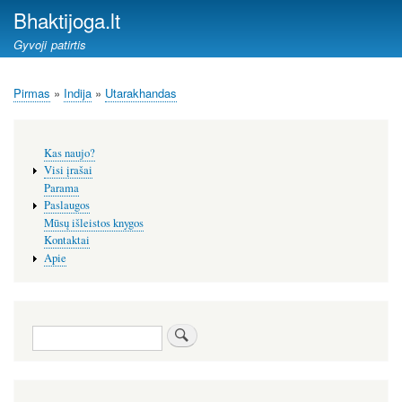
Pereiti
Bhaktijoga.lt
į
Gyvoji patirtis
pagrindinį
turinį
Pirmas
Indija
Utarakhandas
Kelias
Šoninis
Kas naujo?
meniu
Visi įrašai
Parama
Paslaugos
Mūsų išleistos knygos
Kontaktai
Apie
Paieška