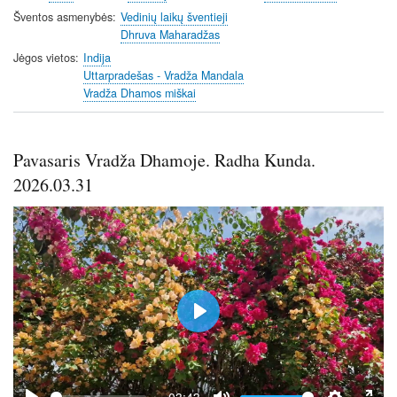
Šventos asmenybės
Vedinių laikų šventieji
Dhruva Maharadžas
Jėgos vietos
Indija
Uttarpradešas - Vradža Mandala
Vradža Dhamos miškai
Pavasaris Vradža Dhamoje. Radha Kunda.
2026.03.31
P
l
a
y
-03:43