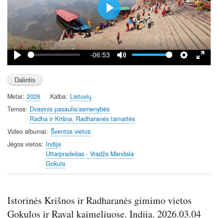
P
l
a
y
-06:53
P
M
S
E
l
u
e
n
a
t
t
t
Metai
2026
Kalba
Lietuvių
y
e
t
e
i
r
Temos
Dvasinis pasaulis/asmenybės
Radha ir Krišna, Radharanės tarnaitės
n
f
g
u
Video albumai
Šventos vietos
s
l
Jėgos vietos
Indija
l
Uttarpradešas - Vradža Mandala
Gokula
s
c
r
Istorinės Krišnos ir Radharanės gimimo vietos
e
e
Gokulos ir Raval kaimeliuose. Indija. 2026.03.04