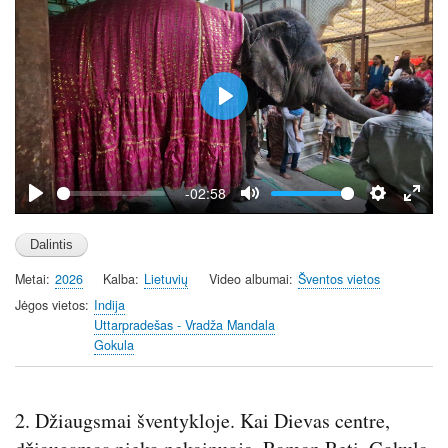
P
l
a
y
-02:58
P
M
S
E
l
u
e
n
a
t
t
t
Metai
2026
Kalba
Lietuvių
Video albumai
Šventos vietos
y
e
t
e
i
r
Jėgos vietos
Indija
Uttarpradešas - Vradža Mandala
n
f
Gokula
g
u
s
l
l
2. Džiaugsmai šventykloje. Kai Dievas centre,
s
c