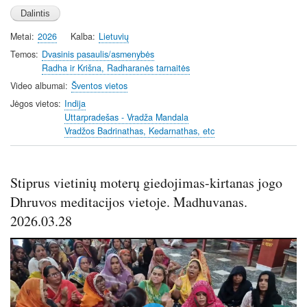
l
u
e
n
a
t
t
t
Metai
2026
Kalba
Lietuvių
y
e
t
e
i
r
Temos
Dvasinis pasaulis/asmenybės
Radha ir Krišna, Radharanės tarnaitės
n
f
g
u
Video albumai
Šventos vietos
s
l
Jėgos vietos
Indija
l
Uttarpradešas - Vradža Mandala
Vradžos Badrinathas, Kedarnathas, etc
s
c
r
Stiprus vietinių moterų giedojimas-kirtanas jogo
e
e
Dhruvos meditacijos vietoje. Madhuvanas.
n
2026.03.28