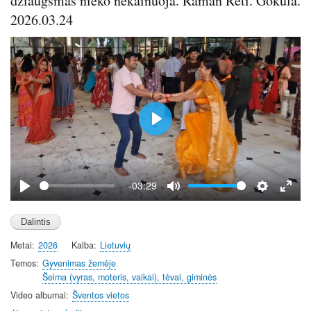
džiaugsmas nieko nekainuoja. Raman Reti. Gokula.
r
2026.03.24
e
e
n
P
l
a
y
-03:29
P
M
S
E
l
u
e
n
a
t
t
t
Metai
2026
Kalba
Lietuvių
y
e
t
e
i
r
Temos
Gyvenimas žemėje
Šeima (vyras, moteris, vaikai), tėvai, giminės
n
f
g
u
Video albumai
Šventos vietos