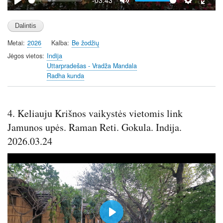
P
M
S
E
l
u
e
n
a
t
t
t
Metai
2026
Kalba
Be žodžių
y
e
t
e
i
r
Jėgos vietos
Indija
Uttarpradešas - Vradža Mandala
n
f
Radha kunda
g
u
s
l
l
4. Keliauju Krišnos vaikystės vietomis link
s
c
Jamunos upės. Raman Reti. Gokula. Indija.
r
2026.03.24
e
e
n
P