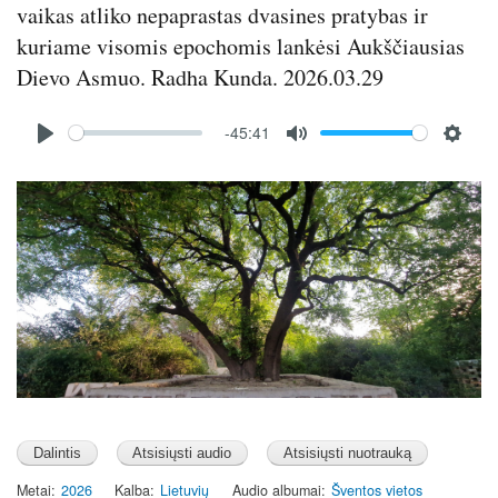
n
vaikas atliko nepaprastas dvasines pratybas ir
kuriame visomis epochomis lankėsi Aukščiausias
Dievo Asmuo. Radha Kunda. 2026.03.29
Audio
-45:41
file
P
M
S
l
u
e
Image
a
t
t
y
e
t
i
n
g
s
Metai
2026
Kalba
Lietuvių
Audio albumai
Šventos vietos