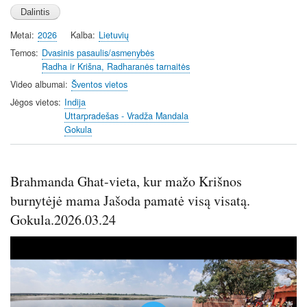
l
u
e
n
a
t
t
t
Metai
2026
Kalba
Lietuvių
y
e
t
e
i
r
Temos
Dvasinis pasaulis/asmenybės
Radha ir Krišna, Radharanės tarnaitės
n
f
g
u
Video albumai
Šventos vietos
s
l
Jėgos vietos
Indija
l
Uttarpradešas - Vradža Mandala
Gokula
s
c
r
Brahmanda Ghat-vieta, kur mažo Krišnos
e
e
burnytėjė mama Jašoda pamatė visą visatą.
n
Gokula.2026.03.24