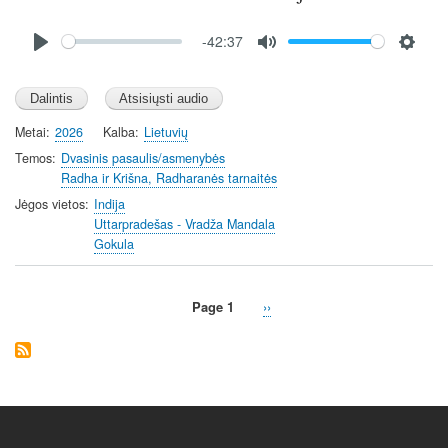
n
Audio
-42:37
file
P
M
S
l
u
e
a
t
t
y
e
t
Metai
2026
Kalba
Lietuvių
i
Temos
Dvasinis pasaulis/asmenybės
n
Radha ir Krišna, Radharanės tarnaitės
g
Jėgos vietos
Indija
s
Uttarpradešas - Vradža Mandala
Gokula
Page 1
Next
››
Pagination
page