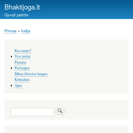
Pereiti
Bhaktijoga.lt
į
Gyvoji patirtis
pagrindinį
turinį
Pirmas
Indija
Kelias
Šoninis
Kas naujo?
meniu
Visi įrašai
Parama
Paslaugos
Mūsų išleistos knygos
Kontaktai
Apie
Paieška