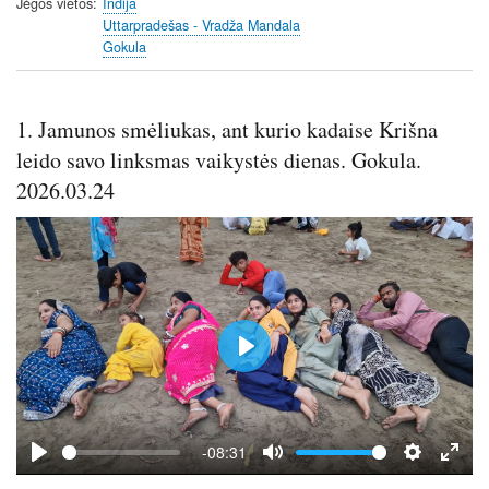
s
l
Jėgos vietos
Indija
l
Uttarpradešas - Vradža Mandala
Gokula
s
c
r
1. Jamunos smėliukas, ant kurio kadaise Krišna
e
e
leido savo linksmas vaikystės dienas. Gokula.
n
2026.03.24
P
l
a
y
-08:31
P
M
S
E