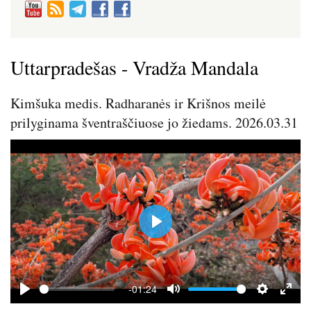
Uttarpradešas - Vradža Mandala
Kimšuka medis. Radharanės ir Krišnos meilė
prilyginama šventraščiuose jo žiedams. 2026.03.31
P
l
a
y
-01:24
P
M
S
E