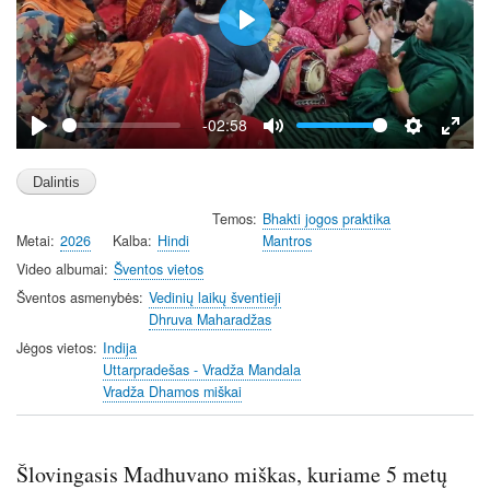
P
l
a
y
-02:58
P
M
S
E
l
u
e
n
a
t
t
t
Temos
Bhakti jogos praktika
y
e
t
e
Metai
2026
Kalba
Hindi
Mantros
i
r
Video albumai
Šventos vietos
n
f
g
u
Šventos asmenybės
Vedinių laikų šventieji
Dhruva Maharadžas
s
l
l
Jėgos vietos
Indija
Uttarpradešas - Vradža Mandala
s
Vradža Dhamos miškai
c
r
e
Šlovingasis Madhuvano miškas, kuriame 5 metų
e