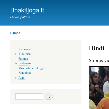
Bhaktijoga.lt
Gyvoji patirtis
Pirmas
Kelias
Hindi
Šoninis
Kas naujo?
meniu
Visi įrašai
Parama
Stiprus v
Paslaugos
Mūsų išleistos knygos
Kontaktai
Apie
Paieška