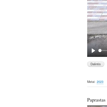
P
l
a
y
Metai
2023
Paprastas