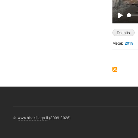
P
l
a
y
Metai
2019
©
www.bhaktijoga.lt
(2009-2026)