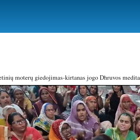
Pereiti
į
pagrindinį
turinį
ietinių moterų giedojimas-kirtanas jogo Dhruvos medita