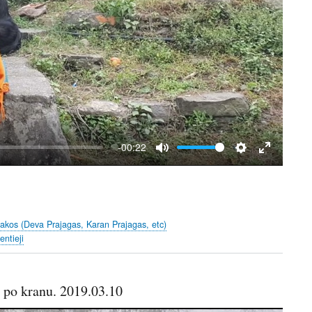
-00:22
M
S
E
u
e
n
t
t
t
e
t
e
akos (Deva Prajagas, Karan Prajagas, etc)
i
r
entieji
n
f
g
u
s
l
 po kranu. 2019.03.10
l
s