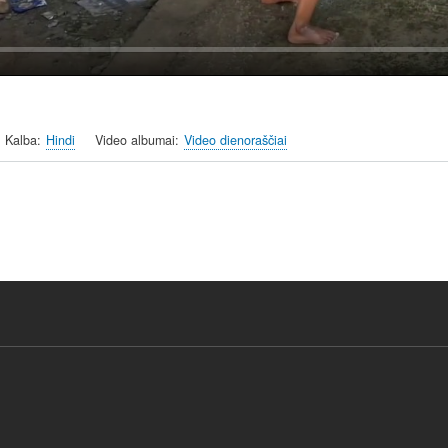
Kalba
Hindi
Video albumai
Video dienoraščiai