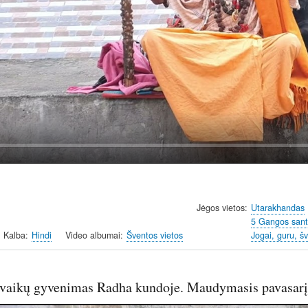
l
a
y
Jėgos vietos
Utarakhandas
5 Gangos sant
Kalba
Hindi
Video albumai
Šventos vietos
Jogai, guru, šv
 vaikų gyvenimas Radha kundoje. Maudymasis pavasarį