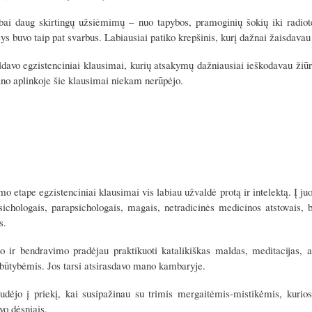
bai daug skirtingų užsiėmimų – nuo tapybos, pramoginių šokių iki radiote
ys buvo taip pat svarbus. Labiausiai patiko krepšinis, kurį dažnai žaisdava
ldavo egzistenciniai klausimai, kurių atsakymų dažniausiai ieškodavau ži
no aplinkoje šie klausimai niekam nerūpėjo.
o etape egzistenciniai klausimai vis labiau užvaldė protą ir intelektą. Į 
sichologais, parapsichologais, magais, netradicinės medicinos atstovais, būr
s.
o ir bendravimo pradėjau praktikuoti katalikiškas maldas, meditacijas, at
būtybėmis. Jos tarsi atsirasdavo mano kambaryje.
dėjo į priekį, kai susipažinau su trimis mergaitėmis-mistikėmis, kurio
vo dėsniais.