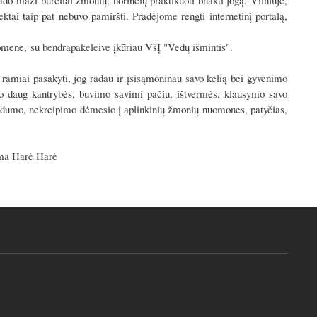
ado maži būreliai žmonių, norinčių praktikuoti bhakti jogą. Vilniuje,
tai taip pat nebuvo pamiršti. Pradėjome rengti internetinį portalą,
uomene,
su bendrapakeleive įkūriau VšĮ "Vedų išmintis".
r ramiai pasakyti, jog radau ir įsisąmoninau savo kelią bei gyvenimo
alo daug kantrybės, buvimo savimi pačiu, ištvermės, klausymo savo
irdumo, nekreipimo dėmesio į aplinkinių žmonių nuomones, patyčias,
ma Harė Harė