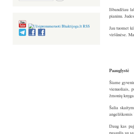
Išbandžiau la
pianinu. Judes
Jau tuomet ki
viršūnėse. Ma
Paauglystė
Šiame gyvenim
vienuoliais, p
žmonių knyga
Šalia skaitym
angeliškomis 
Daug kas paju
pasaulis su sa