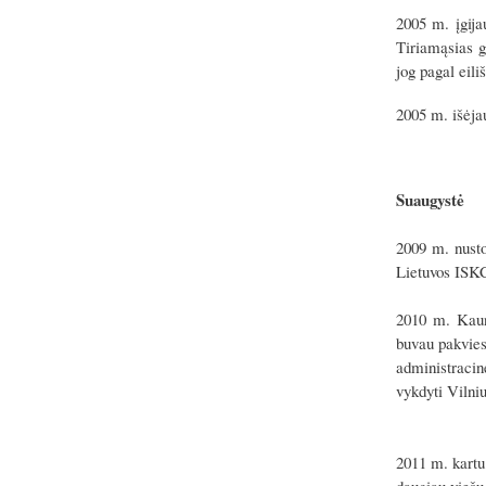
2005 m. įgija
Tiriamąsias g
jog pagal eili
2005 m. išėjau
Suaugystė
2009 m. nusto
Lietuvos ISKC
2010 m. Kaun
buvau pakvies
administraci
vykdyti Vilni
2011 m. kartu