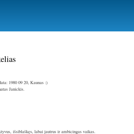
Pereiti
į
pagrindinį
turinį
elias
ta: 1980 09 20, Kaunas :)
atas Janickis.
yvus, išsiblaškęs, labai jautrus ir ambicingas vaikas.