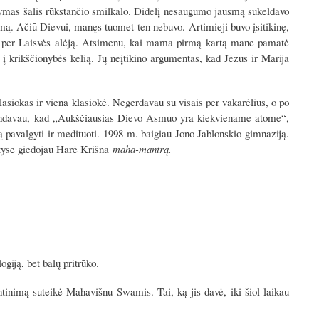
tymas šalis rūkstančio smilkalo. Didelį nesaugumo jausmą sukeldavo
mą. Ačiū Dievui, manęs tuomet ten nebuvo. Artimieji buvo įsitikinę,
oju per Laisvės alėją. Atsimenu, kai mama pirmą kartą mane pamatė
į krikščionybės kelią. Jų neįtikino argumentas, kad Jėzus ir Marija
asiokas ir viena klasiokė. Negerdavau su visais per vakarėlius, o po
iškindavau, kad „Aukščiausias Dievo Asmuo yra kiekviename atome“,
 pavalgyti ir medituoti. 1998 m. baigiau Jono Jablonskio gimnaziją.
intyse giedojau Harė Krišna
maha-mantrą.
ogiją, bet balų pritrūko.
entinimą suteikė Mahavišnu Swamis. Tai, ką jis davė, iki šiol laikau