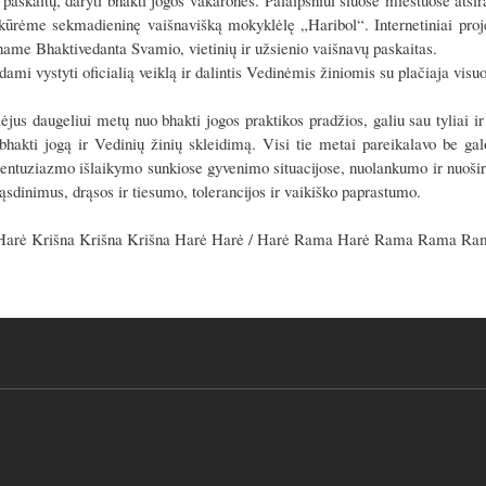
paskaitų, daryti bhakti jogos vakarones. Palaipsniui šiuose miestuose atsir
įkūrėme sekmadieninę vaišnavišką mokyklėlę „Haribol“. Internetiniai projek
name Bhaktivedanta Svamio, vietinių ir užsienio vaišnavų paskaitas.
dami vystyti oficialią veiklą ir dalintis Vedinėmis žiniomis su plačiaja vis
aėjus daugeliui metų nuo bhakti jogos praktikos pradžios, galiu sau tyliai i
hakti jogą ir Vedinių žinių skleidimą. Visi tie metai pareikalavo be g
, entuziazmo išlaikymo sunkiose gyvenimo situacijose, nuolankumo ir nuoš
sdinimus, drąsos ir tiesumo, tolerancijos ir vaikiško paprastumo.
Harė Krišna Krišna Krišna Harė Harė / Harė Rama Harė Rama Rama Ra