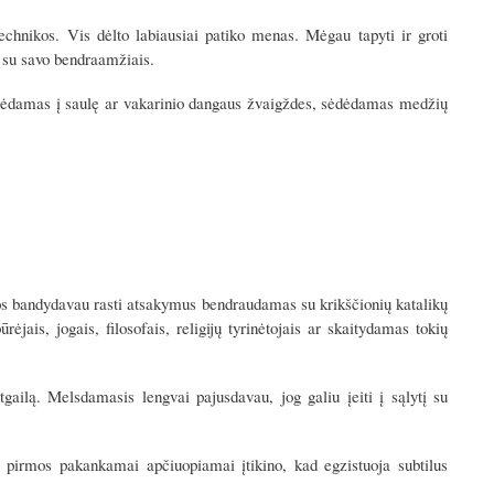
chnikos. Vis dėlto labiausiai patiko menas. Mėgau tapyti ir groti
u su savo bendraamžiais.
ūrėdamas į saulę ar vakarinio dangaus žvaigždes, sėdėdamas medžių
juos bandydavau rasti atsakymus bendraudamas su krikščionių katalikų
ėjais, jogais, filosofais, religijų tyrinėtojais ar skaitydamas tokių
gailą. Melsdamasis lengvai pajusdavau, jog galiu įeiti į sąlytį su
s pirmos pakankamai apčiuopiamai įtikino, kad egzistuoja subtilus