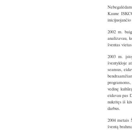
Nebegalėdamas
Kaune ISKCON
inicijuojanči
2002 m. baig
analizavau, 
šventas vietas
2003 m. įsto
šventykloje at
seansus, eida
bendraamžiams
programoms, 
vedinę kultūr
eidavau pas Di
nukritęs iš ki
darbus.
2004 metais Š
šventą brahma