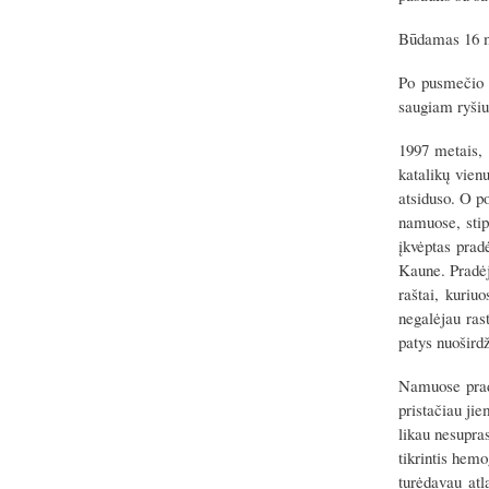
Būdamas 16 me
Po pusmečio 
saugiam ryšiu
1997 metais, 
katalikų vien
atsiduso. O po
namuose, stip
įkvėptas pra
Kaune. Pradėj
raštai, kuriu
negalėjau ras
patys nuoširdž
Namuose pradė
pristačiau ji
likau nesupras
tikrintis hemo
turėdavau atl