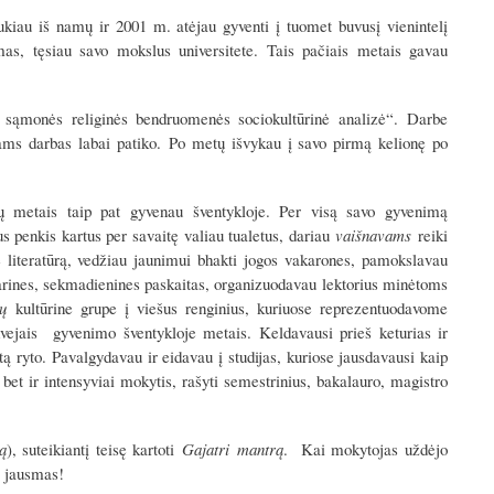
kiau iš namų ir 2001 m. atėjau gyventi į tuomet buvusį vienintelį
s, tęsiau savo mokslus universitete. Tais pačiais metais gavau
s sąmonės religinės bendruomenės sociokultūrinė analizė“. Darbe
ms darbas labai patiko. Po metų išvykau į savo pirmą kelionę po
ijų metais taip pat gyvenau šventykloje. Per visą savo gyvenimą
us penkis kartus per savaitę valiau tualetus, dariau
vaišnavams
reiki
 literatūrą, vedžiau jaunimui bhakti jogos vakarones, pamokslavau
rines, sekmadienines paskaitas, organizuodavau lektorius minėtoms
ų
kultūrine grupe į viešus renginius, kuriuose reprezentuodavome
 dvejais gyvenimo šventykloje metais. Keldavausi prieš keturias ir
tą ryto. Pavalgydavau ir eidavau į studijas, kuriose jausdavausi kaip
, bet ir intensyviai mokytis, rašyti semestrinius, bakalauro, magistro
ą
), suteikiantį teisę kartoti
Gajatri
mantrą
. Kai mokytojas uždėjo
s jausmas!