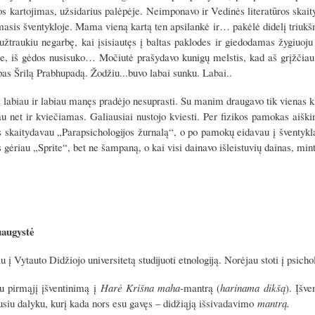
s kartojimas, užsidarius palėpėje. Neimponavo ir Vedinės literatūros skai
asis šventykloje. Mama vieną kartą ten apsilankė ir… pakėlė didelį triukš
užtraukiu negarbę, kai įsisiautęs į baltas paklodes ir giedodamas žygiu
se, iš gėdos nusisuko… Močiutė prašydavo kunigų melstis, kad aš grįžčiau 
as Šrilą Prabhupadą. Žodžiu...buvo labai sunku. Labai..
 labiau ir labiau manęs pradėjo nesuprasti. Su manim draugavo tik vienas kl
au net ir kviečiamas. Galiausiai nustojo kviesti. Per fizikos pamokas a
s skaitydavau „Parapsichologijos žurnalą“, o po pamokų eidavau į šventyklą
s gėriau „Sprite“, bet ne šampaną, o kai visi dainavo išleistuvių dainas, m
uaugystė
u į Vytauto Didžiojo universitetą studijuoti etnologiją. Norėjau stoti į psichol
u pirmąjį įšventinimą į
Harė Krišna maha-
mantrą (
harinama dikšą
). Įšv
usiu dalyku, kurį kada nors esu gavęs – didžiąją išsivadavimo
mantrą.