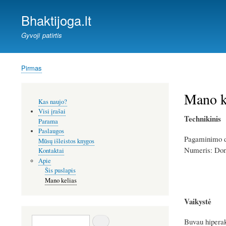
Bhaktijoga.lt
Gyvoji patirtis
Pirmas
Kelias
Mano k
Šoninis
Kas naujo?
meniu
Visi įrašai
Technikinis
Parama
Paslaugos
Pagaminimo da
Mūsų išleistos knygos
Numeris: Don
Kontaktai
Apie
Šis puslapis
Mano kelias
Vaikystė
Paieška
Buvau hiperakt