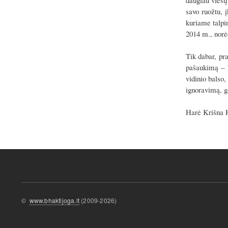
daugiau viešų 
savo ruožtu, 
kuriame talpi
2014 m., n
orė
Tik dabar, pr
pašaukimą – b
vidinio balso
ignoravimą, gą
Harė Krišna 
©
www.bhaktijoga.lt
(2009-2026)