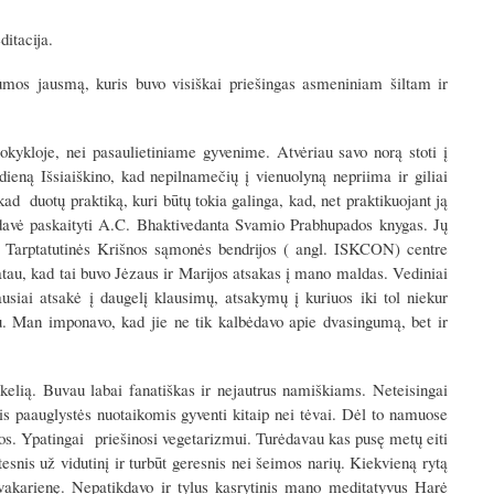
ditacija.
mos jausmą, kuris buvo visiškai priešingas asmeniniam šiltam ir
ykloje, nei pasaulietiniame gyvenime. Atvėriau savo norą stoti į
ieną Išsiaiškino, kad nepilnamečių į vienuolyną nepriima ir giliai
ad duotų praktiką, kuri būtų tokia galinga, kad, net praktikuojant ją
) davė paskaityti A.C. Bhaktivedanta Svamio Prabhupados knygas. Jų
au Tarptatutinės Krišnos sąmonės bendrijos ( angl. ISKCON) centre
atau, kad tai buvo Jėzaus ir Marijos atsakas į mano maldas. Vediniai
ausiai atsakė į daugelį klausimų, atsakymų į kuriuos iki tol niekur
iu. Man imponavo, kad jie ne tik kalbėdavo apie dvasingumą, bet ir
elią. Buvau labai fanatiškas ir nejautrus namiškiams. Neteisingai
s paauglystės nuotaikomis gyventi kitaip nei tėvai. Dėl to namuose
ktos. Ypatingai priešinosi vegetarizmui. Turėdavau kas pusę metų eiti
tesnis už vidutinį ir turbūt geresnis nei šeimos narių. Kiekvieną rytą
 vakarienę. Nepatikdavo ir tylus kasrytinis mano meditatyvus Harė