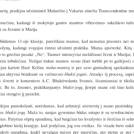
tų, pradėjau užsiiminėti Maharišio į Vakarus atnešta Transcendentine me
mečiau, kadangi iš mokytojo gautos mantros vibravimas sukeldavo tuštu
i su Jėzumi ir Marija.
būdamas 11-oje klasėje, pareiškiau mamai, kad nematau prasmės nei mok
uolyną, kadangi svajojau rimtai užsiimti praktika. Mama apsiverkė. Kitą d
 to griežtai pasakė „Ne“. Tuomet intensyviai meldžiausi Jėzui ir Marijai, k
riai tobulėčiau. Neilgai trukus mamos sesuo (kuri turbūt po to gailėjosi
dėjau kartoti Harė Krišna
maha-mantrą
ir per savo gimtadienį apsilanki
au aktyviai bendrauti su
vaišnavais-bhakti jogais
. Atradęs šį procesą, supr
os išvertė ir komentavo A.C. Bhaktivedanta Svamis, išsamiausiai ir tiksli
ti. Be to, žmonės, praktikuojantys
bhakti-jogą
, įkvėpė mane eiti šiuo kel
iai stengėsi jį pasiekti.
jau pamokslauti, norėdamas, kad artimieji atsiverstų į mano pasirinktą k
ems
bhakti-jogą
. Maža to, naujas gyvenimo būdas sutapo ir su revoliucinėmi
tas. Patyriau stiprų spaudimą, kad baigčiau tas kvailystes ir išeičiau iš se
globino kiekį kraujyje, kad įrodyčiau, jog esu sveikas. Jis visada buvo aukš
aikyti spaudimą, kodėl nevalgau mėsos per pusryčius, per pietus ar per