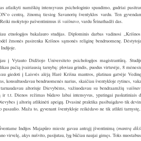
 atlaikyti namiškių intensyvaus psichologinio spaudimo, gudriai pasitrau
‘o centrą, žinomą tiesiog Savanorių šventyklos vardu. Ten gyvendama
o Reiki mokytojo pašventinimus iš
vaišnavo
, vardu Šrinathadži das.
iau etnologijos bakalauro studijas. Diplominis darbas vadinosi „Krišno
kodėl žmonės pasirenka Krišnos sąmonės religinę bendruomenę. Dėstytoja
 Indijoje.
jau į Vytauto Didžiojo Universiteto psichologijos magistrantūrą. Stud
likau pačią įvairiausią tarnybą: ploviau grindis, puodus virtuvėje, 8 mėnesi
vau giedoti į Laisvės alėją Harė Krišna mantros, platinau gatvėje Vedinę
, konsultuodavau bendruomenės narius, skaičiau šventykloje rytines, vaka
tarnaudavau altoriuje Dievybėms, važiuodavau su bendraamžių
vaišnav
ą ir t.t. Dienos režimas būdavo labai intensyvus, ypatingai paskutiniais
evybes į altorių atlikinėti apeigų. Dvasinė praktika pasibaigdavo tik devin
to pasaulio. Maža to, gyvenant šventykloje reikėdavo ne tik atlikti tarnystę
ventame Indijos Majapūro mieste gavau antrąjį įšventinimą (
mantrą dikš
no virvelę, akys nušvito, pasijutau, lyg būčiau naujai gimęs. Toks nuostabu