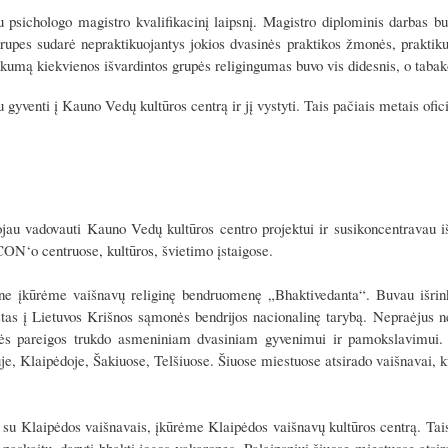
u psichologo magistro kvalifikacinį laipsnį. Magistro diplominis darbas buvo
rupes sudarė nepraktikuojantys jokios dvasinės praktikos žmonės, praktiku
škumą kiekvienos išvardintos grupės religingumas buvo vis didesnis, o tabak
 gyventi į Kauno Vedų kultūros centrą ir jį vystyti. Tais pačiais metais ofici
jau vadovauti Kauno Vedų kultūros centro projektui ir susikoncentravau iš
ON‘o centruose, kultūros, švietimo įstaigose.
e įkūrėme vaišnavų religinę bendruomenę „Bhaktivedanta“. Buvau išrinkt
tas į Lietuvos Krišnos sąmonės bendrijos nacionalinę tarybą. Nepraėjus ne
nės pareigos trukdo asmeniniam dvasiniam gyvenimui ir pamokslavimui. 
uje, Klaipėdoje, Šakiuose, Telšiuose. Šiuose miestuose atsirado vaišnavai,
 su Klaipėdos vaišnavais, įkūrėme Klaipėdos vaišnavų kultūros centrą. Tais