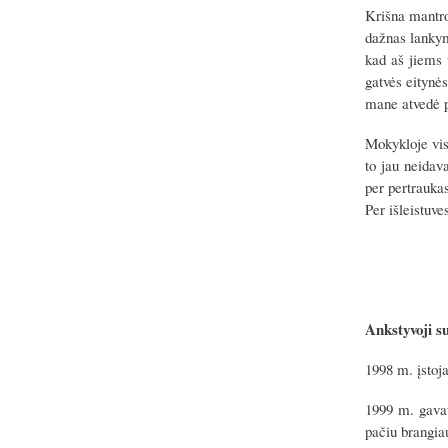
Krišna mantro
dažnas lankym
kad aš jiems 
gatvės eitynė
mane atvedė p
Mokykloje vis
to jau neidav
per pertrauka
Per išleistuve
Ankstyvoji s
1998 m. įstoja
1999 m. gava
pačiu brangia