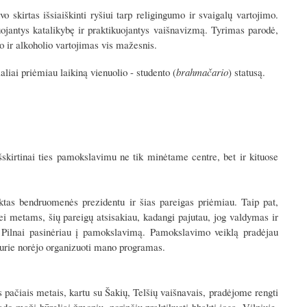
 skirtas išsiaiškinti ryšiui tarp religingumo ir svaigalų vartojimo.
ojantys katalikybę ir praktikuojantys vaišnavizmą. Tyrimas parodė,
o ir alkoholio vartojimas vis mažesnis.
aliai priėmiau laikiną vienuolio - studento (
brahmačario
) statusą.
skirtinai ties pamokslavimu ne tik minėtame centre, bet ir kituose
as bendruomenės prezidentu ir šias pareigas priėmiau. Taip pat,
i metams, šių pareigų atsisakiau, kadangi pajutau, jog valdymas ir
Pilnai pasinėriau į pamokslavimą. Pamokslavimo veiklą pradėjau
 kurie norėjo organizuoti mano programas.
 pačiais metais, kartu su Šakių, Telšių vaišnavais, pradėjome rengti