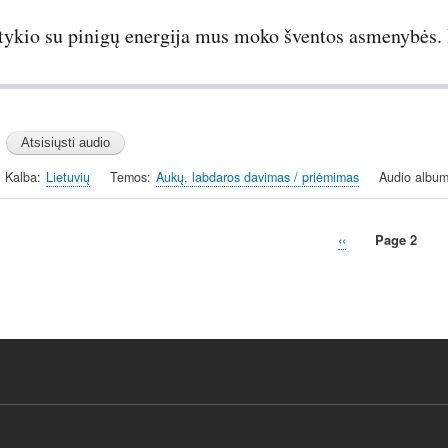
tykio su pinigų energija mus moko šventos asmenybės. 
Kalba
Lietuvių
Temos
Aukų, labdaros davimas / priėmimas
Audio album
Previous
‹‹
Page 2
page