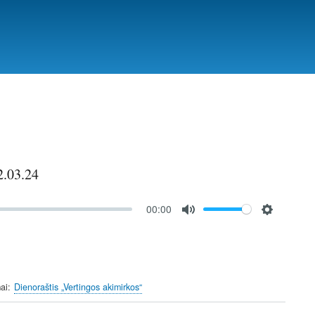
2.03.24
00:00
M
S
u
e
t
t
e
t
ai
Dienoraštis „Vertingos akimirkos“
i
n