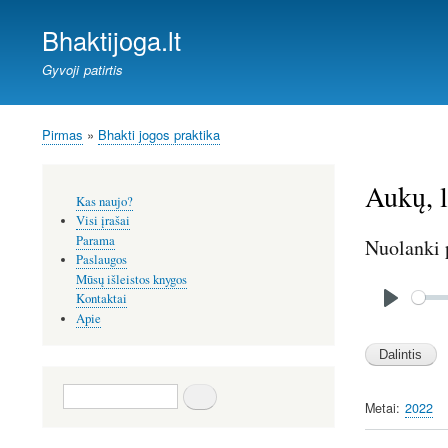
Bhaktijoga.lt
Gyvoji patirtis
Pirmas
Bhakti jogos praktika
Kelias
Aukų, 
Šoninis
Kas naujo?
meniu
Visi įrašai
Parama
Nuolanki 
Paslaugos
Mūsų išleistos knygos
Audio
Kontaktai
file
P
Apie
l
a
y
Paieška
Metai
2022